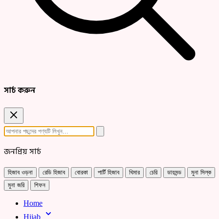
সার্চ করুন
জনপ্রিয় সার্চ
হিজাব ওড়না
রেডি হিজাব
বোরকা
পার্টি হিজাব
খিমার
চেরি
ডায়মন্ড
মুনা সিল্ক
মুনা জরি
শিফন
Home
Hijab