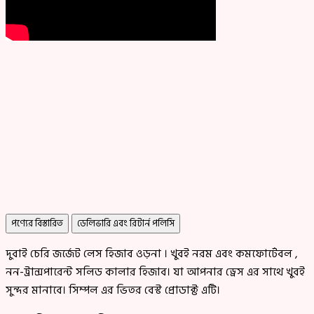
পণ্যের বিস্তারিত
ডেলিভারি এবং রিটার্ন পলিসি
দুবাই চেরি জর্জেট লেস হিজাব ওড়না । খুবই নরম এবং কমফোর্টেবল ,
নন-ট্রান্সপারেন্ট সলিড কালার হিজাব। যা আপনার ড্রেস এর সাথে খুবই
সুন্দর মানাবে। সিম্পল এর ভিতর বেস্ট প্রোডাক্ট এটি।