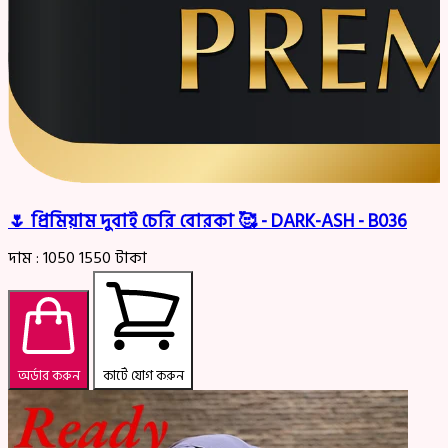
🌷 প্রিমিয়াম দুবাই চেরি বোরকা 🥰 - DARK-ASH - B036
দাম :
1050
1550
টাকা
অর্ডার করুন
কার্টে যোগ করুন