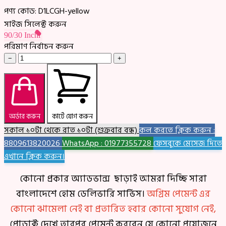
পণ্য কোড:
D1LCGH-yellow
সাইজ সিলেক্ট করুন
90/30 Inchi
পরিমাণ নির্বাচন করুন
−
+
অর্ডার করুন
কার্টে যোগ করুন
সকাল ১০টা থেকে রাত ১০টা (শুক্রবার বন্ধ)
কল করতে ক্লিক করুন :
8809613820026
WhatsApp : 01977355728
ফেসবুকে মেসেজ দিতে
এখানে ক্লিক করুন।
কোনো প্রকার অ্যাডভান্স ছাড়াই আমরা দিচ্ছি সারা
বাংলাদেশে হোম ডেলিভারি সার্ভিস।
অগ্রিম পেমেন্ট এর
কোনো ঝামেলা নেই বা প্রতারিত হবার কোনো সুযোগ নেই,
প্রোডাক্ট দেখে তারপর পেমেন্ট করবেন যে কোনো প্রয়োজনে