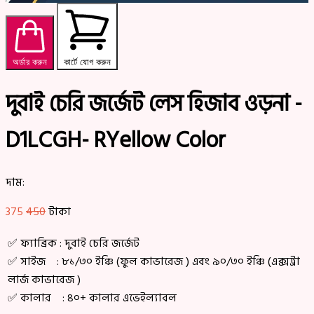
অর্ডার করুন
কার্টে যোগ করুন
দুবাই চেরি জর্জেট লেস হিজাব ওড়না -
D1LCGH- RYellow Color
দাম:
375
450
টাকা
✅ ফ্যাব্রিক : দুবাই চেরি জর্জেট
✅ সাইজ : ৮১/৩০ ইঞ্চি (ফুল কাভারেজ ) এবং ৯০/৩০ ইঞ্চি (এক্সট্রা
লার্জ কাভারেজ )
✅ কালার : ৪০+ কালার এভেইল্যাবল