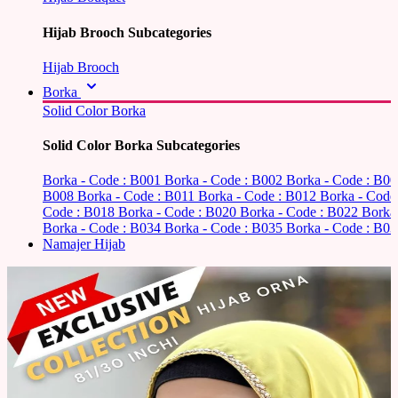
Hijab Brooch Subcategories
Hijab Brooch
Borka
Solid Color Borka
Solid Color Borka Subcategories
Borka - Code : B001
Borka - Code : B002
Borka - Code : B0
B008
Borka - Code : B011
Borka - Code : B012
Borka - Code
Code : B018
Borka - Code : B020
Borka - Code : B022
Borka
Borka - Code : B034
Borka - Code : B035
Borka - Code : B03
Namajer Hijab