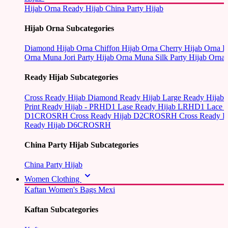
Hijab Orna
Ready Hijab
China Party Hijab
Hijab Orna Subcategories
Diamond Hijab Orna
Chiffon Hijab Orna
Cherry Hijab Orna
L
Orna
Muna Jori Party Hijab Orna
Muna Silk Party Hijab Orna
Ready Hijab Subcategories
Cross Ready Hijab
Diamond Ready Hijab
Large Ready Hijab
Print Ready Hijab - PRHD1
Lase Ready Hijab LRHD1
Lace 
D1CROSRH
Cross Ready Hijab D2CROSRH
Cross Ready
Ready Hijab D6CROSRH
China Party Hijab Subcategories
China Party Hijab
Women Clothing
Kaftan
Women's Bags
Mexi
Kaftan Subcategories