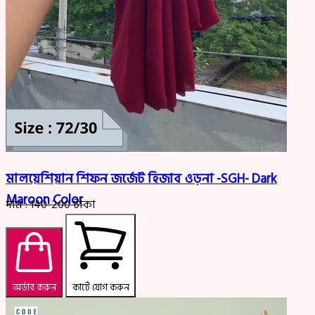
মালয়েশিয়ান শিফন জর্জেট হিজাব ওড়না -SGH- Dark
Maroon Color
দাম :
140-200
টাকা
অর্ডার করুন
কার্টে যোগ করুন