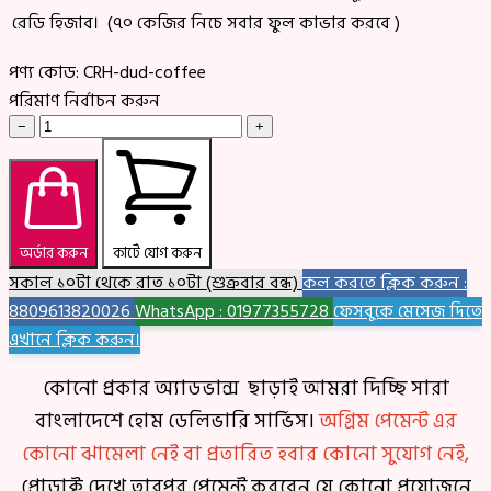
রেডি হিজাব। (৭০ কেজির নিচে সবার ফুল কাভার করবে )
পণ্য কোড:
CRH-dud-coffee
পরিমাণ নির্বাচন করুন
−
+
অর্ডার করুন
কার্টে যোগ করুন
সকাল ১০টা থেকে রাত ১০টা (শুক্রবার বন্ধ)
কল করতে ক্লিক করুন :
8809613820026
WhatsApp : 01977355728
ফেসবুকে মেসেজ দিতে
এখানে ক্লিক করুন।
কোনো প্রকার অ্যাডভান্স ছাড়াই আমরা দিচ্ছি সারা
বাংলাদেশে হোম ডেলিভারি সার্ভিস।
অগ্রিম পেমেন্ট এর
কোনো ঝামেলা নেই বা প্রতারিত হবার কোনো সুযোগ নেই,
প্রোডাক্ট দেখে তারপর পেমেন্ট করবেন যে কোনো প্রয়োজনে