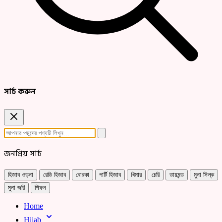
সার্চ করুন
জনপ্রিয় সার্চ
হিজাব ওড়না
রেডি হিজাব
বোরকা
পার্টি হিজাব
খিমার
চেরি
ডায়মন্ড
মুনা সিল্ক
মুনা জরি
শিফন
Home
Hijab