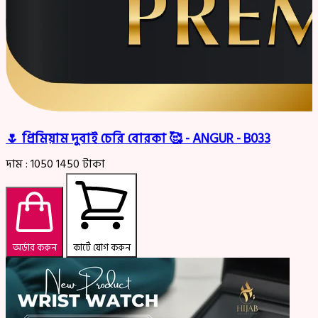
🌷 প্রিমিয়াম দুবাই চেরি বোরকা 🥰 - ANGUR - B033
দাম :
1050
1450
টাকা
অর্ডার করুন
কার্টে যোগ করুন