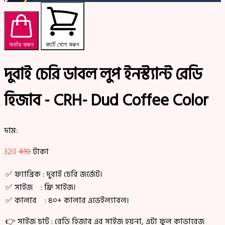
অর্ডার করুন
কার্টে যোগ করুন
দুবাই চেরি ডাবল লুপ ইনস্ট্যান্ট রেডি
হিজাব - CRH- Dud Coffee Color
দাম:
320
410
টাকা
✅ ফ্যাব্রিক : দুবাই চেরি জর্জেট।
✅ সাইজ : ফ্রি সাইজ।
✅ কালার : ৪০+ কালার এভেইল্যাবল।
👉 সাইজ চার্ট : রেডি হিজাব এর সাইজ হয়না, এটা ফুল কাভারেজ