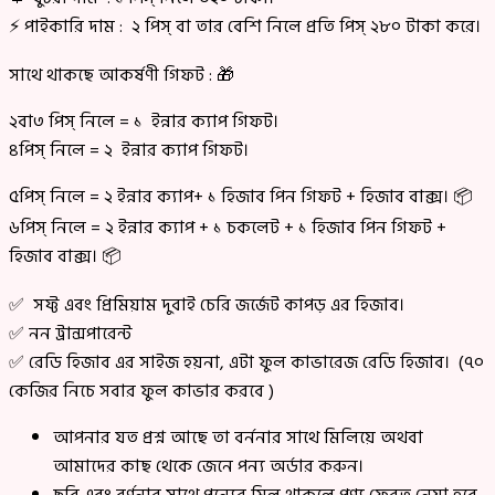
⚡ পাইকারি দাম : ২ পিস্ বা তার বেশি নিলে প্রতি পিস্ ২৮০ টাকা করে।
সাথে থাকছে আকর্ষণী গিফট : 🎁
২বা৩ পিস্ নিলে = ১ ইন্নার ক্যাপ গিফট।
৪পিস্ নিলে = ২ ইন্নার ক্যাপ গিফট।
৫পিস্ নিলে = ২ ইন্নার ক্যাপ+ ১ হিজাব পিন গিফট + হিজাব বাক্স। 📦
৬পিস্ নিলে = ২ ইন্নার ক্যাপ + ১ চকলেট + ১ হিজাব পিন গিফট +
হিজাব বাক্স। 📦
✅ সফ্ট এবং প্রিমিয়াম দুবাই চেরি জর্জেট কাপড় এর হিজাব।
✅ নন ট্রান্সপারেন্ট
✅ রেডি হিজাব এর সাইজ হয়না, এটা ফুল কাভারেজ রেডি হিজাব। (৭০
কেজির নিচে সবার ফুল কাভার করবে )
আপনার যত প্রশ্ন আছে তা বর্ননার সাথে মিলিয়ে অথবা
আমাদের কাছ থেকে জেনে পন্য অর্ডার করুন।