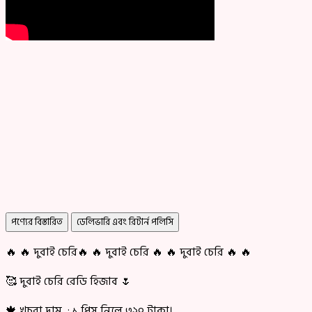
পণ্যের বিস্তারিত
ডেলিভারি এবং রিটার্ন পলিসি
🔥 🔥 দুবাই চেরি🔥 🔥 দুবাই চেরি 🔥 🔥 দুবাই চেরি 🔥 🔥
🥰 দুবাই চেরি রেডি হিজাব 🌷
🍁 খুচরা দাম : ১ পিস্ নিলে ৩২০ টাকা।