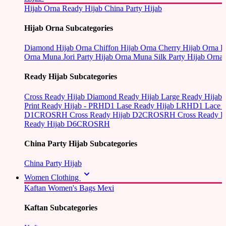
Hijab Orna
Ready Hijab
China Party Hijab
Hijab Orna Subcategories
Diamond Hijab Orna
Chiffon Hijab Orna
Cherry Hijab Orna
L
Orna
Muna Jori Party Hijab Orna
Muna Silk Party Hijab Orna
Ready Hijab Subcategories
Cross Ready Hijab
Diamond Ready Hijab
Large Ready Hijab
Print Ready Hijab - PRHD1
Lase Ready Hijab LRHD1
Lace 
D1CROSRH
Cross Ready Hijab D2CROSRH
Cross Ready
Ready Hijab D6CROSRH
China Party Hijab Subcategories
China Party Hijab
Women Clothing
Kaftan
Women's Bags
Mexi
Kaftan Subcategories