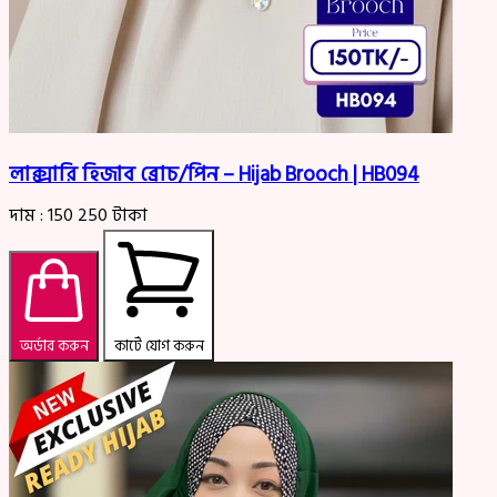
লাক্সারি হিজাব ব্রোচ/পিন – Hijab Brooch | HB094
দাম :
150
250
টাকা
অর্ডার করুন
কার্টে যোগ করুন