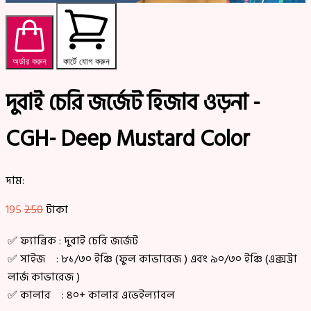
অর্ডার করুন
কার্টে যোগ করুন
দুবাই চেরি জর্জেট হিজাব ওড়না -
CGH- Deep Mustard Color
দাম:
195
250
টাকা
✅ ফ্যাব্রিক : দুবাই চেরি জর্জেট
✅ সাইজ : ৮১/৩০ ইঞ্চি (ফুল কাভারেজ ) এবং ৯০/৩০ ইঞ্চি (এক্সট্রা
লার্জ কাভারেজ )
✅ কালার : ৪০+ কালার এভেইল্যাবল