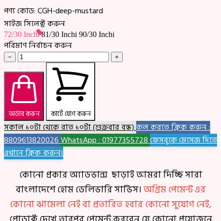
পণ্য কোড:
CGH-deep-mustard
সাইজ সিলেক্ট করুন
72/30 Inchi
81/30 Inchi
90/30 Inchi
পরিমাণ নির্বাচন করুন
−
+
অর্ডার করুন
কার্টে যোগ করুন
সকাল ১০টা থেকে রাত ১০টা (শুক্রবার বন্ধ)
কল করতে ক্লিক করুন :
8809613820026
WhatsApp : 01977355728
ফেসবুকে মেসেজ দিতে
এখানে ক্লিক করুন।
কোনো প্রকার অ্যাডভান্স ছাড়াই আমরা দিচ্ছি সারা
বাংলাদেশে হোম ডেলিভারি সার্ভিস।
অগ্রিম পেমেন্ট এর
কোনো ঝামেলা নেই বা প্রতারিত হবার কোনো সুযোগ নেই,
প্রোডাক্ট দেখে তারপর পেমেন্ট করবেন যে কোনো প্রয়োজনে