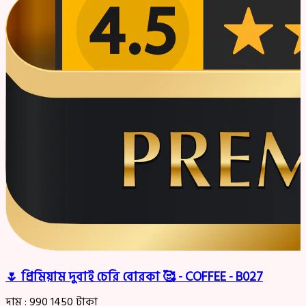
🌷 প্রিমিয়াম দুবাই চেরি বোরকা 🥰 - COFFEE - B027
দাম :
990
1450
টাকা