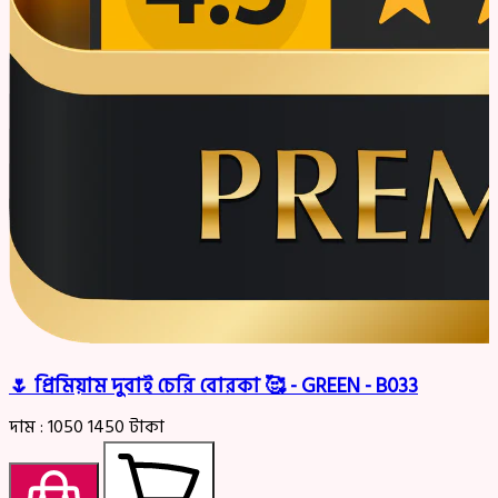
🌷 প্রিমিয়াম দুবাই চেরি বোরকা 🥰 - GREEN - B033
দাম :
1050
1450
টাকা