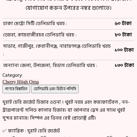
যোগাযোগ করুন উপরের নম্বর গুলোতে।
ঢাকা মেট্রো সিটি ডেলিভারি খরচ :
৬০ টাকা
ডেমরা, কামরাঙ্গীরচর ডেলিভারি খরচ :
৮০ টাকা
সাভার, গাজীপুর, কেরানীগঞ্জ, নারায়ণগঞ্জ ডেলিভারি খরচ
১০০ টাকা
:
অন্যান্য জেলা, উপজেলা, বিভাগ ডেলিভারি খরচ :
১৩০ টাকা
Category:
Cherry Hijab Orna
পণ্যের বিস্তারিত
ডেলিভারি এবং রিটার্ন পলিসি
দুবাই চেরি জর্জেট হিজাব ওড়না । খুবই নরম এবং কমফোর্টেবল , নন-
ট্রান্সপারেন্ট সলিড কালার হিজাব। যা আপনার ড্রেস এর সাথে খুবই
সুন্দর মানাবে। সিম্পল এর ভিতর বেস্ট প্রোডাক্ট এটি।
✅ ফ্যাব্রিক : দুবাই চেরি জর্জেট