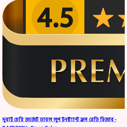
দুবাই চেরি জর্জেট ডাবল লুপ ইনস্ট্যান্ট ক্রস রেডি হিজাব -