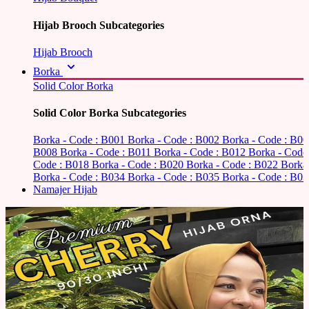
Hijab Brooch Subcategories
Hijab Brooch
Borka
Solid Color Borka
Solid Color Borka Subcategories
Borka - Code : B001
Borka - Code : B002
Borka - Code : B0
B008
Borka - Code : B011
Borka - Code : B012
Borka - Code
Code : B018
Borka - Code : B020
Borka - Code : B022
Borka
Borka - Code : B034
Borka - Code : B035
Borka - Code : B03
Namajer Hijab