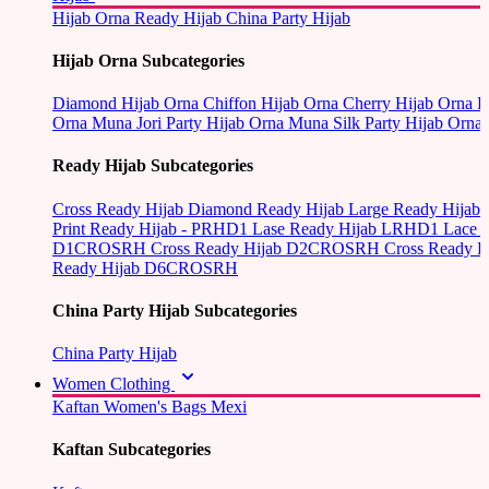
Hijab Orna
Ready Hijab
China Party Hijab
Hijab Orna Subcategories
Diamond Hijab Orna
Chiffon Hijab Orna
Cherry Hijab Orna
L
Orna
Muna Jori Party Hijab Orna
Muna Silk Party Hijab Orna
Ready Hijab Subcategories
Cross Ready Hijab
Diamond Ready Hijab
Large Ready Hijab
Print Ready Hijab - PRHD1
Lase Ready Hijab LRHD1
Lace 
D1CROSRH
Cross Ready Hijab D2CROSRH
Cross Ready
Ready Hijab D6CROSRH
China Party Hijab Subcategories
China Party Hijab
Women Clothing
Kaftan
Women's Bags
Mexi
Kaftan Subcategories