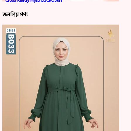
Cross Ready Hijab D3CROSRH
জনপ্রিয় পণ্য