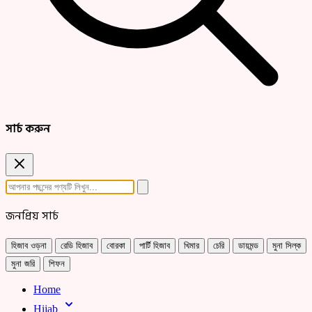
সার্চ করুন
জনপ্রিয় সার্চ
হিজাব ওড়না
রেডি হিজাব
বোরকা
পার্টি হিজাব
খিমার
চেরি
ডায়মন্ড
মুনা সিল্ক
মুনা জরি
শিফন
Home
Hijab