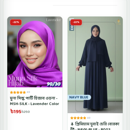
You may also like
-22%
-22%
4.9
মুনা সিল্ক পার্টি হিজাব ওড়না -
MSH-SILK - Lavender Color
৳195
৳250
4.9
🌷 প্রিমিয়াম দুবাই চেরি বোরকা
🥰 - NAVY-BLUE - B003