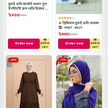
দুবাই চেরি জর্জেট ডাবল লুপ
ইনস্ট্যান্ট ক্রস রেডি হিজাব -
D4CROSRH- White Color
৳450
৳550
4.9
🌷 প্রিমিয়াম দুবাই চেরি বোরকা
🥰 - MINT - B027
৳990
৳1,450
Order now
Order now
Add to
Add to
cart
cart
-28%
-17%