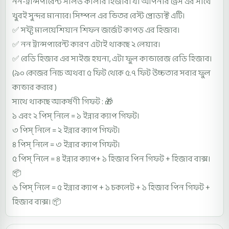
নন-ট্রান্সপারেন্ট সলিড কালার হিজাব। যা আপনার ড্রেস এর সাথে
খুবই সুন্দর মানাবে। সিম্পল এর ভিতর বেস্ট প্রোডাক্ট এটি।
✅ সফ্ট মালয়েশিয়ান শিফন জর্জেট কাপড় এর হিজাব।
✅ নন ট্রান্সপারেন্ট কারণ এটাই থাকছে ২ লেয়ার।
✅ রেডি হিজাব এর সাইজ হয়না, এটা ফুল কাভারেজ রেডি হিজাব।
(৯০ কেজের নিচে অথবা ৫ ফিট থেকে ৫.৭ ফিট উচ্চতার সবার ফুল
কাভার করবে )
সাথে থাকছে আকর্ষণী গিফট : 🎁
১ এবং ২ পিস্ নিলে = ১ ইন্নার ক্যাপ গিফট।
৩ পিস্ নিলে = ২ ইন্নার ক্যাপ গিফট।
৪ পিস্ নিলে = ৩ ইন্নার ক্যাপ গিফট।
৫ পিস্ নিলে = ৪ ইন্নার ক্যাপ+ ১ হিজাব পিন গিফট + হিজাব বাক্স।
📦
৬ পিস্ নিলে = ৫ ইন্নার ক্যাপ + ১ চকলেট + ১ হিজাব পিন গিফট +
হিজাব বাক্স। 📦