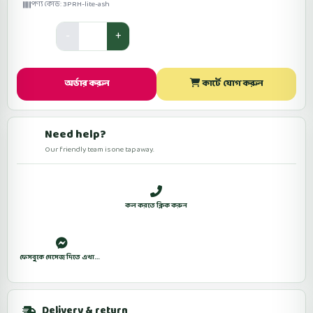
পণ্য কোড: 3PRH-lite-ash
Quantity
অর্ডার করুন
কার্টে যোগ করুন
Need help?
Our friendly team is one tap away.
সকাল ১০টা থেকে রাত ১০টা (শুক্রবার বন্ধ)
কল করতে ক্লিক করুন
WhatsApp
ফেসবুকে মেসেজ দিতে এখানে ক্লিক করুন।
Delivery & return