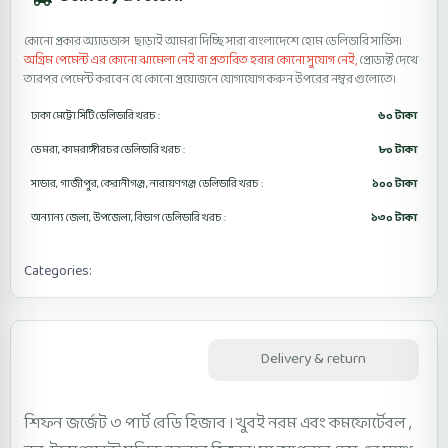
কোনো প্রকার অ্যাডভান্স ছাড়াই আমরা দিচ্ছি সারা বাংলাদেশে হোম ডেলিভারি সার্ভিস।
অগ্রিম পেমেন্ট এর কোনো ঝামেলা নেই বা প্রতারিত হবার কোনো সুযোগ নেই,
প্রোডাক্ট দেখে
তারপর পেমেন্ট করবেন যে কোনো প্রয়োজনে যোগাযোগ করুন উপরের নম্বর গুলোতে।
ঢাকা মেট্রো সিটি ডেলিভারি খরচ :
৬০ টাকা
ডেমরা, কামরাঙ্গীরচর ডেলিভারি খরচ :
৮০ টাকা
সাভার, গাজীপুর, কেরানীগঞ্জ, নারায়ণগঞ্জ ডেলিভারি খরচ :
১০০ টাকা
অন্যান্য জেলা, উপজেলা, বিভাগ ডেলিভারি খরচ :
১৩০ টাকা
Categories:
3Part Ready Hijab
Description
Delivery & return
শিফন জর্জেট ৩ পার্ট রেডি হিজাব । খুবই নরম এবং কমফোর্টেবল ,