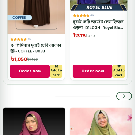
4.9
দুবাই চেরি জর্জেট লেস হিজাব
ওড়না -D1LCGH- Royel Blue
Color
৳375
৳450
4.9
🌷 প্রিমিয়াম দুবাই চেরি বোরকা
🥰 - COFFEE - B033
৳1,050
৳1,450
Order now
Order now
Add to
Add to
cart
cart
Popular categories