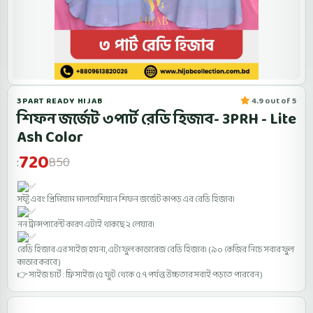
3PART READY HIJAB
4.9 out of 5
শিফন জর্জেট ৩পার্ট রেডি হিজাব- 3PRH - Lite
Ash Color
720
850
:
সফ্ট এবং প্রিমিয়াম মালয়েশিয়ান শিফন জর্জেট কাপড় এর রেডি হিজাব।
নন ট্রান্সপারেন্ট কারণ এটাই থাকছে ২ লেয়ার।
রেডি হিজাব এর সাইজ হয়না, এটা ফুল কাভারেজ রেডি হিজাব। ( ৯০ কেজির নিচে সবার ফুল
কাভার করবে )
👉 সাইজ চার্ট : ফ্রি সাইজ (৫ ফুট থেকে ৫.৭ পর্যন্ত উচ্চতার সবাই পড়তে পারবেন )