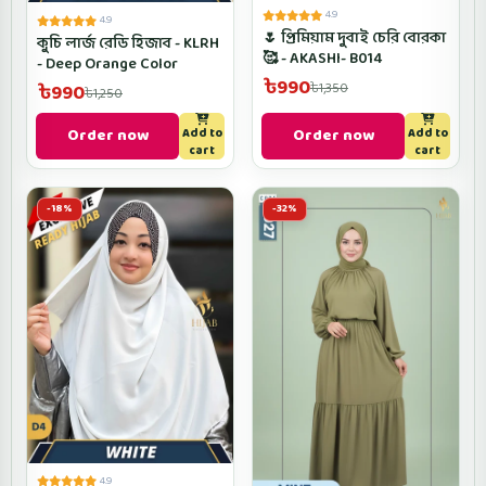
4.9
4.9
🌷 প্রিমিয়াম দুবাই চেরি বোরকা
কুচি লার্জ রেডি হিজাব - KLRH
🥰 - AKASHI- B014
- Deep Orange Color
৳990
৳990
৳1,350
৳1,250
Order now
Order now
Add to
Add to
cart
cart
-18%
-32%
4.9