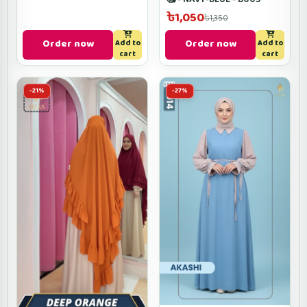
৳1,050
৳1,350
Order now
Order now
Add to
Add to
cart
cart
-21%
-27%