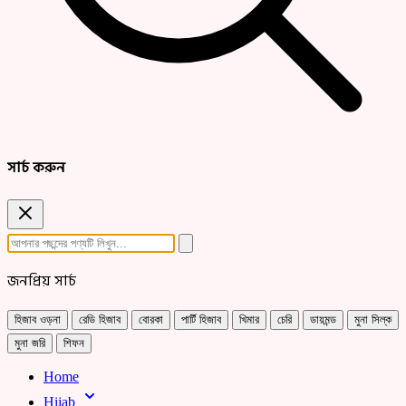
সার্চ করুন
জনপ্রিয় সার্চ
হিজাব ওড়না
রেডি হিজাব
বোরকা
পার্টি হিজাব
খিমার
চেরি
ডায়মন্ড
মুনা সিল্ক
মুনা জরি
শিফন
Home
Hijab