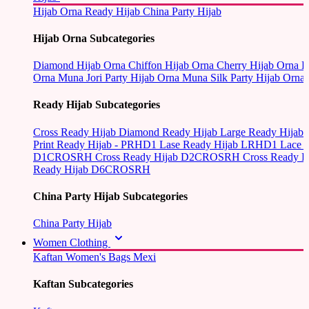
Hijab Orna
Ready Hijab
China Party Hijab
Hijab Orna Subcategories
Diamond Hijab Orna
Chiffon Hijab Orna
Cherry Hijab Orna
L
Orna
Muna Jori Party Hijab Orna
Muna Silk Party Hijab Orna
Ready Hijab Subcategories
Cross Ready Hijab
Diamond Ready Hijab
Large Ready Hijab
Print Ready Hijab - PRHD1
Lase Ready Hijab LRHD1
Lace 
D1CROSRH
Cross Ready Hijab D2CROSRH
Cross Ready
Ready Hijab D6CROSRH
China Party Hijab Subcategories
China Party Hijab
Women Clothing
Kaftan
Women's Bags
Mexi
Kaftan Subcategories