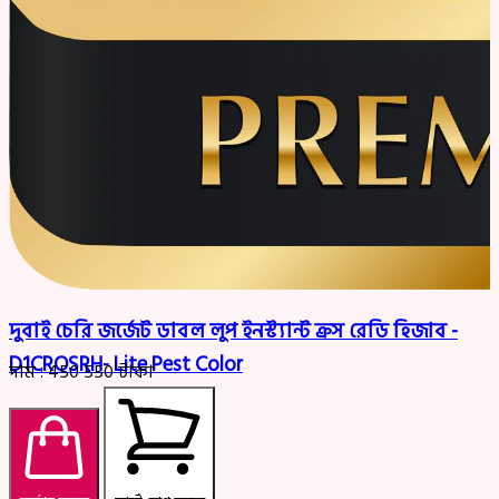
দুবাই চেরি জর্জেট ডাবল লুপ ইনস্ট্যান্ট ক্রস রেডি হিজাব -
D1CROSRH- Lite Pest Color
দাম :
450
550
টাকা