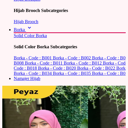
Hijab Brooch Subcategories
Hijab Brooch
Borka
Solid Color Borka
Solid Color Borka Subcategories
Borka - Code : B001
Borka - Code : B002
Borka - Code : B0
B008
Borka - Code : B011
Borka - Code : B012
Borka - Code
Code : B018
Borka - Code : B020
Borka - Code : B022
Borka
Borka - Code : B034
Borka - Code : B035
Borka - Code : B03
Namajer Hijab