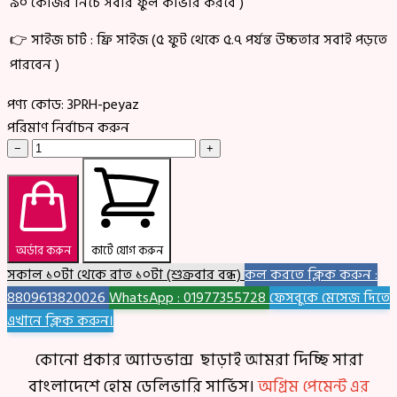
৯০ কেজির নিচে সবার ফুল কাভার করবে )
👉 সাইজ চার্ট : ফ্রি সাইজ (৫ ফুট থেকে ৫.৭ পর্যন্ত উচ্চতার সবাই পড়তে
পারবেন )
পণ্য কোড:
3PRH-peyaz
পরিমাণ নির্বাচন করুন
−
+
অর্ডার করুন
কার্টে যোগ করুন
সকাল ১০টা থেকে রাত ১০টা (শুক্রবার বন্ধ)
কল করতে ক্লিক করুন :
8809613820026
WhatsApp : 01977355728
ফেসবুকে মেসেজ দিতে
এখানে ক্লিক করুন।
কোনো প্রকার অ্যাডভান্স ছাড়াই আমরা দিচ্ছি সারা
বাংলাদেশে হোম ডেলিভারি সার্ভিস।
অগ্রিম পেমেন্ট এর