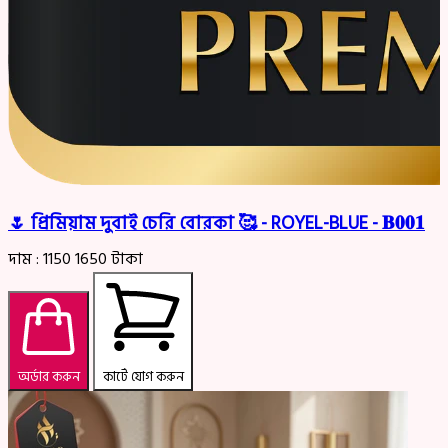
🌷 প্রিমিয়াম দুবাই চেরি বোরকা 🥰 - ROYEL-BLUE - 𝐁𝟎𝟎𝟏
দাম :
1150
1650
টাকা
অর্ডার করুন
কার্টে যোগ করুন