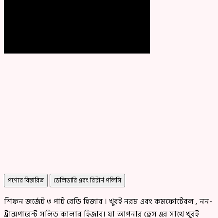
পণ্যের বিস্তারিত
ডেলিভারি এবং রিটার্ন পলিসি
শিফন জর্জেট ৩ পার্ট রেডি হিজাব । খুবই নরম এবং কমফোর্টেবল , নন-
ট্রান্সপারেন্ট সলিড কালার হিজাব। যা আপনার ড্রেস এর সাথে খুবই