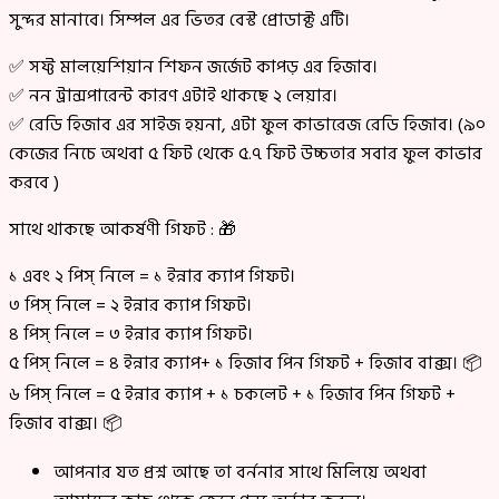
সুন্দর মানাবে। সিম্পল এর ভিতর বেস্ট প্রোডাক্ট এটি।
✅ সফ্ট মালয়েশিয়ান শিফন জর্জেট কাপড় এর হিজাব।
✅ নন ট্রান্সপারেন্ট কারণ এটাই থাকছে ২ লেয়ার।
✅ রেডি হিজাব এর সাইজ হয়না, এটা ফুল কাভারেজ রেডি হিজাব। (৯০
কেজের নিচে অথবা ৫ ফিট থেকে ৫.৭ ফিট উচ্চতার সবার ফুল কাভার
করবে )
সাথে থাকছে আকর্ষণী গিফট : 🎁
১ এবং ২ পিস্ নিলে = ১ ইন্নার ক্যাপ গিফট।
৩ পিস্ নিলে = ২ ইন্নার ক্যাপ গিফট।
৪ পিস্ নিলে = ৩ ইন্নার ক্যাপ গিফট।
৫ পিস্ নিলে = ৪ ইন্নার ক্যাপ+ ১ হিজাব পিন গিফট + হিজাব বাক্স। 📦
৬ পিস্ নিলে = ৫ ইন্নার ক্যাপ + ১ চকলেট + ১ হিজাব পিন গিফট +
হিজাব বাক্স। 📦
আপনার যত প্রশ্ন আছে তা বর্ননার সাথে মিলিয়ে অথবা