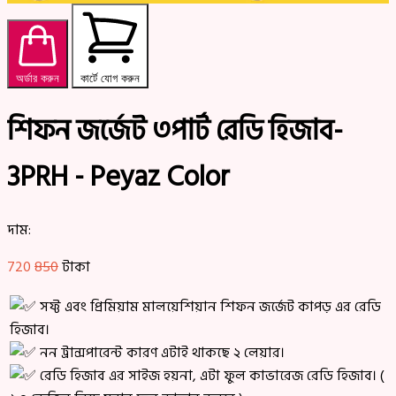
অর্ডার করুন
কার্টে যোগ করুন
শিফন জর্জেট ৩পার্ট রেডি হিজাব-
3PRH - Peyaz Color
দাম:
720
850
টাকা
সফ্ট এবং প্রিমিয়াম মালয়েশিয়ান শিফন জর্জেট কাপড় এর রেডি
হিজাব।
নন ট্রান্সপারেন্ট কারণ এটাই থাকছে ২ লেয়ার।
রেডি হিজাব এর সাইজ হয়না, এটা ফুল কাভারেজ রেডি হিজাব। (