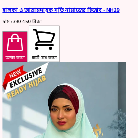
হালকা ও আরামদায়ক সুতি নামাজের হিজাব - NH29
দাম :
390
450
টাকা
অর্ডার করুন
কার্টে যোগ করুন