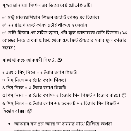
সুন্দর মানাবে। সিম্পল এর ভিতর বেস্ট প্রোডাক্ট এটি।
✅ সফ্ট মালয়েশিয়ান শিফন জর্জেট কাপড় এর হিজাব।
✅ নন ট্রান্সপারেন্ট কারণ এটাই থাকছে ২ লেয়ার।
✅ রেডি হিজাব এর সাইজ হয়না, এটা ফুল কাভারেজ রেডি হিজাব। (৯০
কেজের নিচে অথবা ৫ ফিট থেকে ৫.৭ ফিট উচ্চতার সবার ফুল কাভার
করবে )
সাথে থাকছে আকর্ষণী গিফট : 🎁
১ এবং ২ পিস্ নিলে = ১ ইন্নার ক্যাপ গিফট।
৩ পিস্ নিলে = ২ ইন্নার ক্যাপ গিফট।
৪ পিস্ নিলে = ৩ ইন্নার ক্যাপ গিফট।
৫ পিস্ নিলে = ৪ ইন্নার ক্যাপ+ ১ হিজাব পিন গিফট + হিজাব বাক্স। 📦
৬ পিস্ নিলে = ৫ ইন্নার ক্যাপ + ১ চকলেট + ১ হিজাব পিন গিফট +
হিজাব বাক্স। 📦
আপনার যত প্রশ্ন আছে তা বর্ননার সাথে মিলিয়ে অথবা