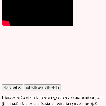
পণ্যের বিস্তারিত
ডেলিভারি এবং রিটার্ন পলিসি
শিফন জর্জেট ৩ পার্ট রেডি হিজাব । খুবই নরম এবং কমফোর্টেবল , নন-
ট্রান্সপারেন্ট সলিড কালার হিজাব। যা আপনার ড্রেস এর সাথে খুবই