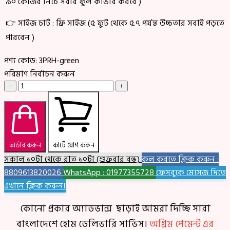
৯০ কেজির নিচে সবার ফুল কাভার করবে )
👉 সাইজ চার্ট : ফ্রি সাইজ (৫ ফুট থেকে ৫.৭ পর্যন্ত উচ্চতার সবাই পড়তে
পারবেন )
পণ্য কোড:
3PRH-green
পরিমাণ নির্বাচন করুন
−
+
অর্ডার করুন
কার্টে যোগ করুন
সকাল ১০টা থেকে রাত ১০টা (শুক্রবার বন্ধ)
কল করতে ক্লিক করুন :
8809613820026
WhatsApp : 01977355728
ফেসবুকে মেসেজ দিতে
এখানে ক্লিক করুন।
কোনো প্রকার অ্যাডভান্স ছাড়াই আমরা দিচ্ছি সারা
বাংলাদেশে হোম ডেলিভারি সার্ভিস।
অগ্রিম পেমেন্ট এর