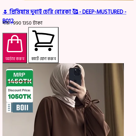
🌷 প্রিমিয়াম দুবাই চেরি বোরকা 🥰 - DEEP-MUSTURED -
B012
দাম :
990
1350
টাকা
অর্ডার করুন
কার্টে যোগ করুন