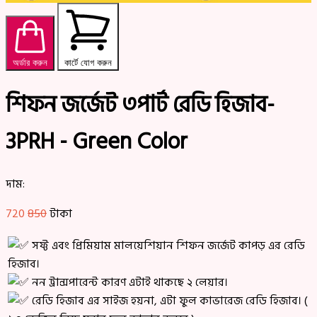
অর্ডার করুন
কার্টে যোগ করুন
শিফন জর্জেট ৩পার্ট রেডি হিজাব-
3PRH - Green Color
দাম:
720
850
টাকা
সফ্ট এবং প্রিমিয়াম মালয়েশিয়ান শিফন জর্জেট কাপড় এর রেডি
হিজাব।
নন ট্রান্সপারেন্ট কারণ এটাই থাকছে ২ লেয়ার।
রেডি হিজাব এর সাইজ হয়না, এটা ফুল কাভারেজ রেডি হিজাব। (