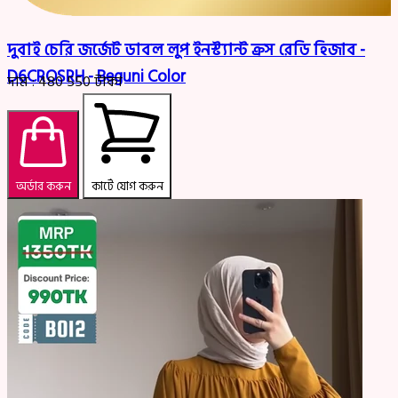
দুবাই চেরি জর্জেট ডাবল লুপ ইনস্ট্যান্ট ক্রস রেডি হিজাব -
D6CROSRH - Beguni Color
দাম :
480
550
টাকা
অর্ডার করুন
কার্টে যোগ করুন