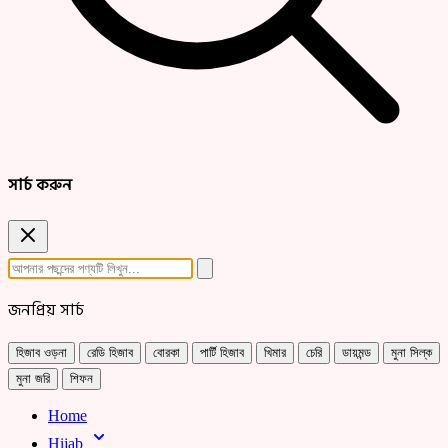
সার্চ করুন
জনপ্রিয় সার্চ
হিজাব ওড়না
রেডি হিজাব
বোরকা
পার্টি হিজাব
খিমার
চেরি
ডায়মন্ড
মুনা সিল্ক
মুনা জরি
শিফন
Home
Hijab