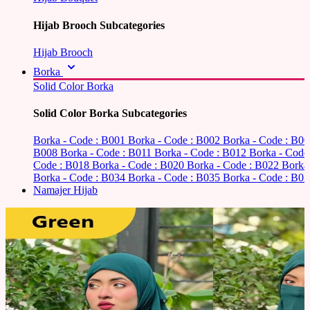
Hijab Brooch Subcategories
Hijab Brooch
Borka
Solid Color Borka
Solid Color Borka Subcategories
Borka - Code : B001
Borka - Code : B002
Borka - Code : B0
B008
Borka - Code : B011
Borka - Code : B012
Borka - Code
Code : B018
Borka - Code : B020
Borka - Code : B022
Borka
Borka - Code : B034
Borka - Code : B035
Borka - Code : B03
Namajer Hijab