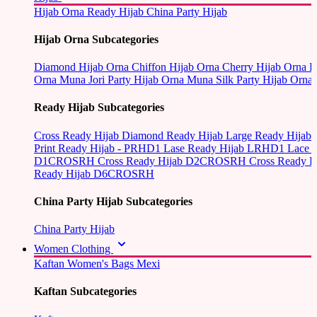
Hijab Orna
Ready Hijab
China Party Hijab
Hijab Orna Subcategories
Diamond Hijab Orna
Chiffon Hijab Orna
Cherry Hijab Orna
L
Orna
Muna Jori Party Hijab Orna
Muna Silk Party Hijab Orna
Ready Hijab Subcategories
Cross Ready Hijab
Diamond Ready Hijab
Large Ready Hijab
Print Ready Hijab - PRHD1
Lase Ready Hijab LRHD1
Lace 
D1CROSRH
Cross Ready Hijab D2CROSRH
Cross Ready
Ready Hijab D6CROSRH
China Party Hijab Subcategories
China Party Hijab
Women Clothing
Kaftan
Women's Bags
Mexi
Kaftan Subcategories