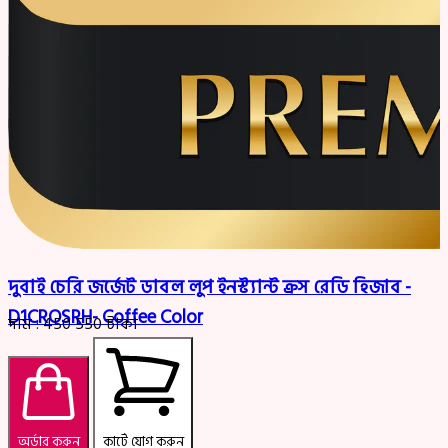
দুবাই চেরি জর্জেট ডাবল লুপ ইনস্ট্যান্ট ক্রস রেডি হিজাব -
D1CROSRH- Coffee Color
দাম :
450
550
টাকা
অর্ডার করুন
কার্টে যোগ করুন