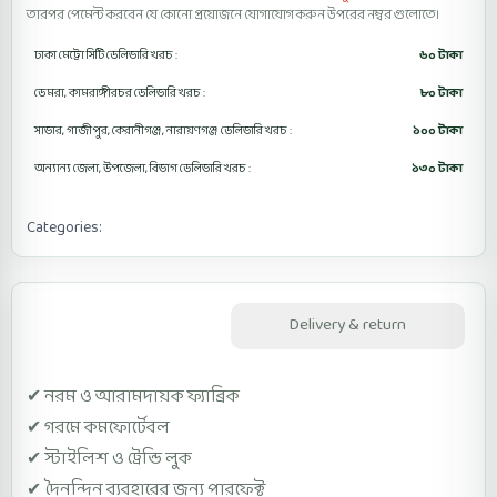
তারপর পেমেন্ট করবেন যে কোনো প্রয়োজনে যোগাযোগ করুন উপরের নম্বর গুলোতে।
ঢাকা মেট্রো সিটি ডেলিভারি খরচ :
৬০ টাকা
ডেমরা, কামরাঙ্গীরচর ডেলিভারি খরচ :
৮০ টাকা
সাভার, গাজীপুর, কেরানীগঞ্জ, নারায়ণগঞ্জ ডেলিভারি খরচ :
১০০ টাকা
অন্যান্য জেলা, উপজেলা, বিভাগ ডেলিভারি খরচ :
১৩০ টাকা
Categories:
Women's Fashion Tops & Shirts
Description
Delivery & return
✔ নরম ও আরামদায়ক ফ্যাব্রিক
✔ গরমে কমফোর্টেবল
✔ স্টাইলিশ ও ট্রেন্ডি লুক
✔ দৈনন্দিন ব্যবহারের জন্য পারফেক্ট