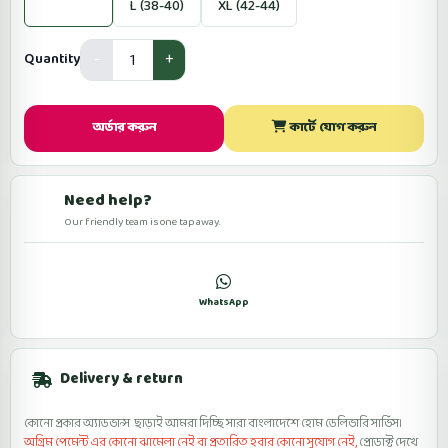
M (32-36)
L (38-40)
XL (42-44)
Quantity
অর্ডার করুন
কার্টে যোগ করুন
Need help?
Our friendly team is one tap away.
কল
WhatsApp
ফেসবুকে মেসেজ
Delivery & return
কোনো প্রকার অ্যাডভান্স ছাড়াই আমরা দিচ্ছি সারা বাংলাদেশে হোম ডেলিভারি সার্ভিস।
অগ্রিম পেমেন্ট এর কোনো ঝামেলা নেই বা প্রতারিত হবার কোনো সুযোগ নেই,
প্রোডাক্ট দেখে