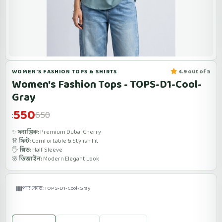
WOMEN'S FASHION TOPS & SHIRTS
4.9 out of 5
Women's Fashion Tops - TOPS-D1-Cool-
Gray
550
650
:
✨
ফ্যাব্রিক:
Premium Dubai Cherry
👗
ফিট:
Comfortable & Stylish Fit
🖐️
স্লিভ:
Half Sleeve
🌸
ডিজাইন:
Modern Elegant Look
পণ্য কোড: TOPS-D1-Cool-Gray
Size: