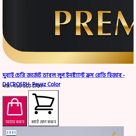
দুবাই চেরি জর্জেট ডাবল লুপ ইনস্ট্যান্ট ক্রস রেডি হিজাব -
D4CROSRH- Peyaz Color
দাম :
450
550
টাকা
অর্ডার করুন
কার্টে যোগ করুন