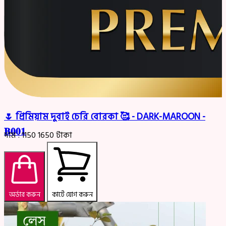
🌷 প্রিমিয়াম দুবাই চেরি বোরকা 🥰 - DARK-MAROON -
𝐁𝟎𝟎𝟏
দাম :
1150
1650
টাকা
অর্ডার করুন
কার্টে যোগ করুন