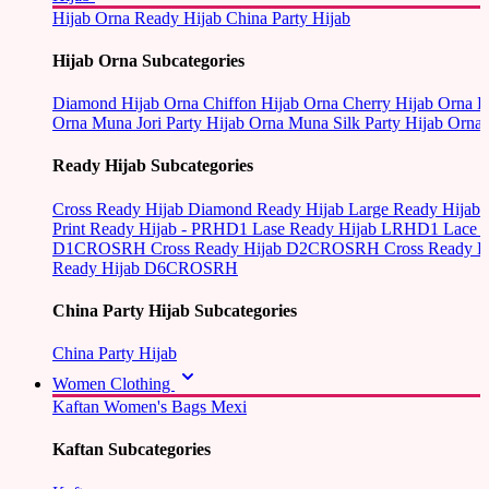
Hijab Orna
Ready Hijab
China Party Hijab
Hijab Orna Subcategories
Diamond Hijab Orna
Chiffon Hijab Orna
Cherry Hijab Orna
L
Orna
Muna Jori Party Hijab Orna
Muna Silk Party Hijab Orna
Ready Hijab Subcategories
Cross Ready Hijab
Diamond Ready Hijab
Large Ready Hijab
Print Ready Hijab - PRHD1
Lase Ready Hijab LRHD1
Lace 
D1CROSRH
Cross Ready Hijab D2CROSRH
Cross Ready
Ready Hijab D6CROSRH
China Party Hijab Subcategories
China Party Hijab
Women Clothing
Kaftan
Women's Bags
Mexi
Kaftan Subcategories