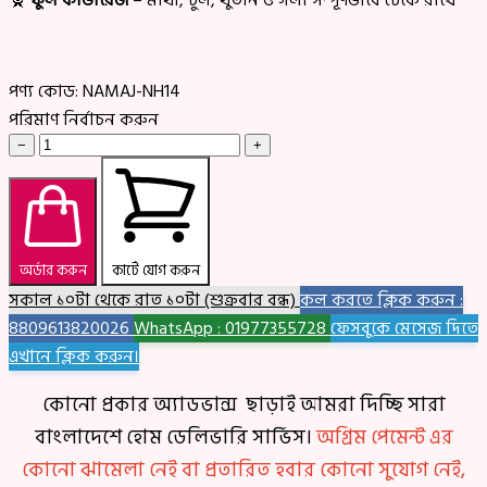
🧕
ফুল কাভারেজ
– মাথা, চুল, থুতনি ও গলা সম্পূর্ণভাবে ঢেকে রাখে
পণ্য কোড:
NAMAJ-NH14
পরিমাণ নির্বাচন করুন
−
+
অর্ডার করুন
কার্টে যোগ করুন
সকাল ১০টা থেকে রাত ১০টা (শুক্রবার বন্ধ)
কল করতে ক্লিক করুন :
8809613820026
WhatsApp : 01977355728
ফেসবুকে মেসেজ দিতে
এখানে ক্লিক করুন।
কোনো প্রকার অ্যাডভান্স ছাড়াই আমরা দিচ্ছি সারা
বাংলাদেশে হোম ডেলিভারি সার্ভিস।
অগ্রিম পেমেন্ট এর
কোনো ঝামেলা নেই বা প্রতারিত হবার কোনো সুযোগ নেই,