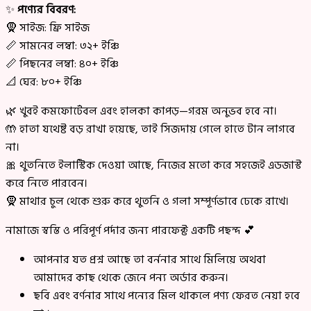
✨
পণ্যের বিবরণ:
🧕 সাইজ: ফ্রি সাইজ
📏 সামনের লম্বা: ৩২+ ইঞ্চি
📏 পিছনের লম্বা: ৪০+ ইঞ্চি
📐 ঘের: ৮০+ ইঞ্চি
🌿 খুবই কমফোর্টেবল এবং হালকা কাপড়—গরম অনুভব হবে না।
🤲 হাতা যথেষ্ট বড় রাখা হয়েছে, তাই সিজদায় গেলে হাতে টান লাগবে
না।
🎀 থুতনিতে ইলাস্টিক দেওয়া আছে, নিজের মতো করে সহজেই এডজাস্ট
করে নিতে পারবেন।
🧕 মাথার চুল থেকে শুরু করে থুতনি ও গলা সম্পূর্ণভাবে ঢেকে রাখে।
নামাজে স্বস্তি ও পরিপূর্ণ পর্দার জন্য পারফেক্ট একটি পছন্দ 💕
আপনার যত প্রশ্ন আছে তা বর্ননার সাথে মিলিয়ে অথবা
আমাদের কাছ থেকে জেনে পন্য অর্ডার করুন।
ছবি এবং বর্ণনার সাথে পন্যের মিল থাকলে পণ্য ফেরত নেয়া হবে