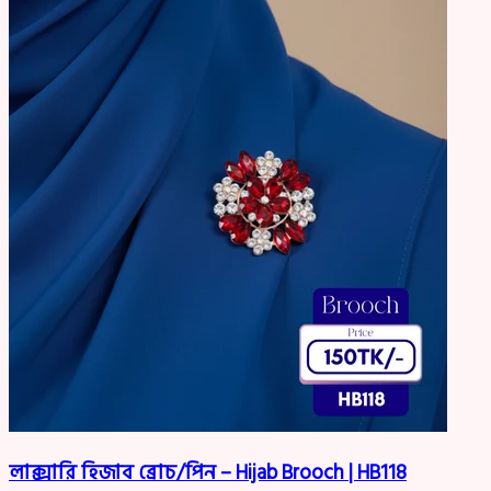
লাক্সারি হিজাব ব্রোচ/পিন – Hijab Brooch | HB118