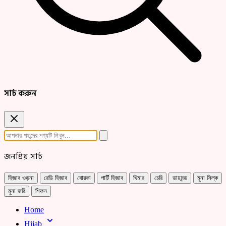
সার্চ করুন
জনপ্রিয় সার্চ
হিজাব ওড়না
রেডি হিজাব
বোরকা
পার্টি হিজাব
খিমার
চেরি
ডায়মন্ড
মুনা সিল্ক
মুনা জরি
শিফন
Home
Hijab