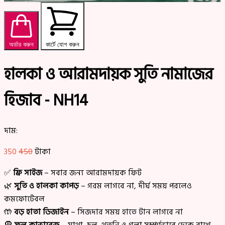
অর্ডার করুন
কার্টে যোগ করুন
হালকা ও আরামদায়ক সুতি নামাজের
হিজাব - NH14
দাম:
350
450
টাকা
✅
ফ্রি সাইজ
– সবার জন্য আরামদায়ক ফিট
🌿
সুতি ও হালকা কাপড়
– গরম লাগবে না, দীর্ঘ সময় পরলেও
কমফোর্টেবল
🤲
বড় হাতা ডিজাইন
– সিজদার সময় হাতে টান লাগবে না