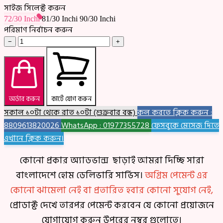
সাইজ সিলেক্ট করুন
72/30 Inchi
81/30 Inchi
90/30 Inchi
পরিমাণ নির্বাচন করুন
−
+
অর্ডার করুন
কার্টে যোগ করুন
সকাল ১০টা থেকে রাত ১০টা (শুক্রবার বন্ধ)
কল করতে ক্লিক করুন :
8809613820026
WhatsApp : 01977355728
ফেসবুকে মেসেজ দিতে
এখানে ক্লিক করুন।
কোনো প্রকার অ্যাডভান্স ছাড়াই আমরা দিচ্ছি সারা
বাংলাদেশে হোম ডেলিভারি সার্ভিস।
অগ্রিম পেমেন্ট এর
কোনো ঝামেলা নেই বা প্রতারিত হবার কোনো সুযোগ নেই,
প্রোডাক্ট দেখে তারপর পেমেন্ট করবেন যে কোনো প্রয়োজনে
যোগাযোগ করুন উপরের নম্বর গুলোতে।