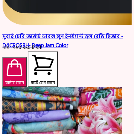
দুবাই চেরি জর্জেট ডাবল লুপ ইনস্ট্যান্ট ক্রস রেডি হিজাব -
D4CROSRH- Deep Jam Color
দাম :
450
550
টাকা
অর্ডার করুন
কার্টে যোগ করুন