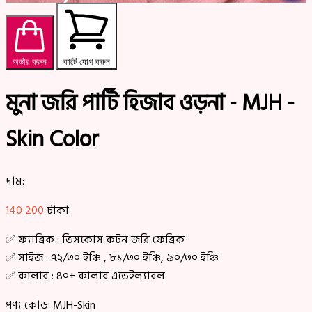
অর্ডার করুন
কার্টে যোগ করুন
মুনা জরি পার্টি হিজাব ওড়না - MJH -
Skin Color
দাম:
140
200
টাকা
✅ ফ্যাব্রিক : ভিসকোস কটন জরি ফেব্রিক
✅ সাইজ : ৭২/৩০ ইঞ্চি , ৮১/৩০ ইঞ্চি, ৯০/৩০ ইঞ্চি
✅ কালার : ৪০+ কালার এভেইল্যাবল
পণ্য কোড:
MJH-Skin