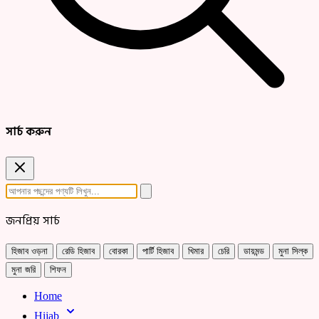
সার্চ করুন
জনপ্রিয় সার্চ
হিজাব ওড়না
রেডি হিজাব
বোরকা
পার্টি হিজাব
খিমার
চেরি
ডায়মন্ড
মুনা সিল্ক
মুনা জরি
শিফন
Home
Hijab