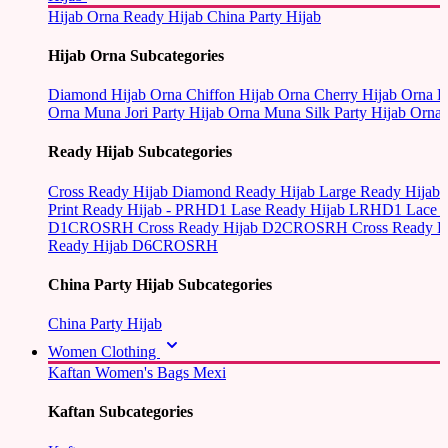
Hijab Orna
Ready Hijab
China Party Hijab
Hijab Orna Subcategories
Diamond Hijab Orna
Chiffon Hijab Orna
Cherry Hijab Orna
L
Orna
Muna Jori Party Hijab Orna
Muna Silk Party Hijab Orna
Ready Hijab Subcategories
Cross Ready Hijab
Diamond Ready Hijab
Large Ready Hijab
Print Ready Hijab - PRHD1
Lase Ready Hijab LRHD1
Lace 
D1CROSRH
Cross Ready Hijab D2CROSRH
Cross Ready
Ready Hijab D6CROSRH
China Party Hijab Subcategories
China Party Hijab
Women Clothing
Kaftan
Women's Bags
Mexi
Kaftan Subcategories