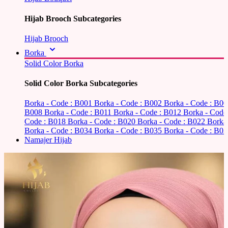
Hijab Brooch Subcategories
Hijab Brooch
Borka
Solid Color Borka
Solid Color Borka Subcategories
Borka - Code : B001
Borka - Code : B002
Borka - Code : B0
B008
Borka - Code : B011
Borka - Code : B012
Borka - Code
Code : B018
Borka - Code : B020
Borka - Code : B022
Borka
Borka - Code : B034
Borka - Code : B035
Borka - Code : B03
Namajer Hijab