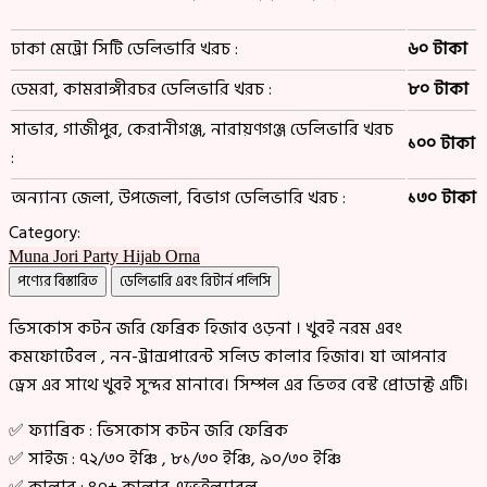
ঢাকা মেট্রো সিটি ডেলিভারি খরচ :
৬০ টাকা
ডেমরা, কামরাঙ্গীরচর ডেলিভারি খরচ :
৮০ টাকা
সাভার, গাজীপুর, কেরানীগঞ্জ, নারায়ণগঞ্জ ডেলিভারি খরচ
১০০ টাকা
:
অন্যান্য জেলা, উপজেলা, বিভাগ ডেলিভারি খরচ :
১৩০ টাকা
Category:
Muna Jori Party Hijab Orna
পণ্যের বিস্তারিত
ডেলিভারি এবং রিটার্ন পলিসি
ভিসকোস কটন জরি ফেব্রিক হিজাব ওড়না । খুবই নরম এবং
কমফোর্টেবল , নন-ট্রান্সপারেন্ট সলিড কালার হিজাব। যা আপনার
ড্রেস এর সাথে খুবই সুন্দর মানাবে। সিম্পল এর ভিতর বেস্ট প্রোডাক্ট এটি।
✅ ফ্যাব্রিক : ভিসকোস কটন জরি ফেব্রিক
✅ সাইজ : ৭২/৩০ ইঞ্চি , ৮১/৩০ ইঞ্চি, ৯০/৩০ ইঞ্চি