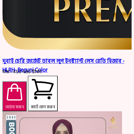
দুবাই চেরি জর্জেট ডাবল লুপ ইনস্ট্যান্ট লেস রেডি হিজাব -
HLRH- Beguni Color
দাম :
450
480
টাকা
অর্ডার করুন
কার্টে যোগ করুন