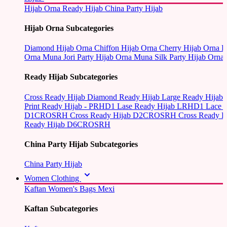
Hijab Orna
Ready Hijab
China Party Hijab
Hijab Orna Subcategories
Diamond Hijab Orna
Chiffon Hijab Orna
Cherry Hijab Orna
L
Orna
Muna Jori Party Hijab Orna
Muna Silk Party Hijab Orna
Ready Hijab Subcategories
Cross Ready Hijab
Diamond Ready Hijab
Large Ready Hijab
Print Ready Hijab - PRHD1
Lase Ready Hijab LRHD1
Lace 
D1CROSRH
Cross Ready Hijab D2CROSRH
Cross Ready
Ready Hijab D6CROSRH
China Party Hijab Subcategories
China Party Hijab
Women Clothing
Kaftan
Women's Bags
Mexi
Kaftan Subcategories