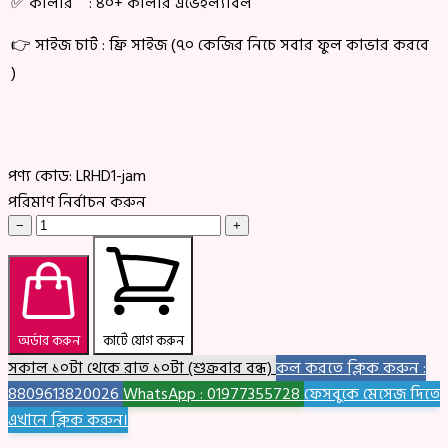
✅ কালার : ৪০+ কালার এভেইল্যাবল
👉 সাইজ চার্ট : ফ্রি সাইজ (৭০ কেজির নিচে সবার ফুল কাভার করবে
)
পণ্য কোড:
LRHD1-jam
পরিমাণ নির্বাচন করুন
−
+
অর্ডার করুন
কার্টে যোগ করুন
সকাল ১০টা থেকে রাত ১০টা (শুক্রবার বন্ধ)
কল করতে ক্লিক করুন :
8809613820026
WhatsApp : 01977355728
ফেসবুকে মেসেজ দিতে
এখানে ক্লিক করুন।