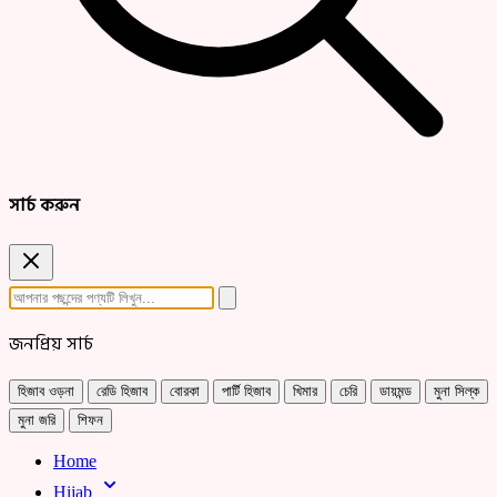
সার্চ করুন
জনপ্রিয় সার্চ
হিজাব ওড়না
রেডি হিজাব
বোরকা
পার্টি হিজাব
খিমার
চেরি
ডায়মন্ড
মুনা সিল্ক
মুনা জরি
শিফন
Home
Hijab