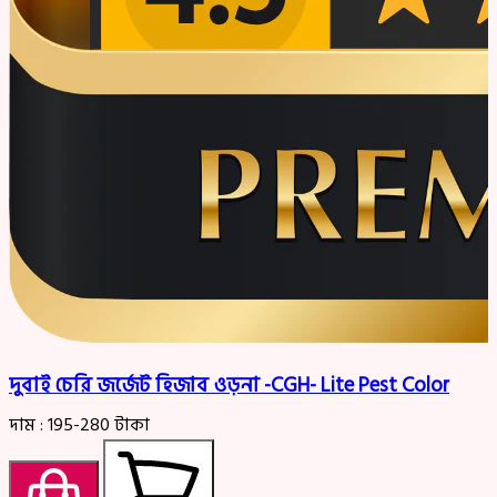
দুবাই চেরি জর্জেট হিজাব ওড়না -CGH- Lite Pest Color
দাম :
195-280
টাকা