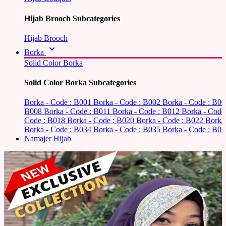
Hijab Brooch Subcategories
Hijab Brooch
Borka
Solid Color Borka
Solid Color Borka Subcategories
Borka - Code : B001
Borka - Code : B002
Borka - Code : B0
B008
Borka - Code : B011
Borka - Code : B012
Borka - Code
Code : B018
Borka - Code : B020
Borka - Code : B022
Borka
Borka - Code : B034
Borka - Code : B035
Borka - Code : B03
Namajer Hijab