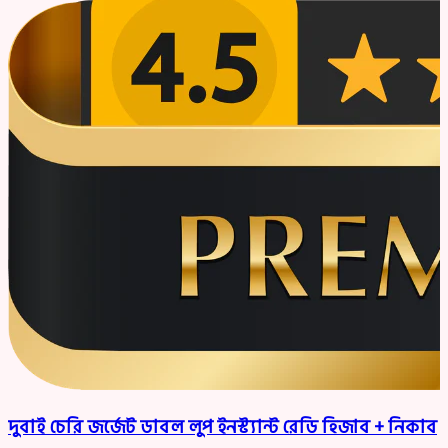
দুবাই চেরি জর্জেট ডাবল লুপ ইনস্ট্যান্ট রেডি হিজাব + নিকাব