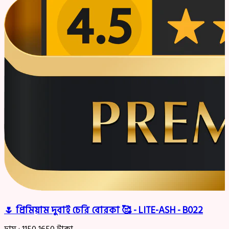
🌷 প্রিমিয়াম দুবাই চেরি বোরকা 🥰 - LITE-ASH - B022
দাম :
1150
1650
টাকা