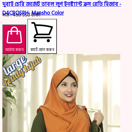
দুবাই চেরি জর্জেট ডাবল লুপ ইনস্ট্যান্ট ক্রস রেডি হিজাব -
D4CROSRH- Mansho Color
দাম :
450
550
টাকা
অর্ডার করুন
কার্টে যোগ করুন