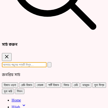
সার্চ করুন
জনপ্রিয় সার্চ
হিজাব ওড়না
রেডি হিজাব
বোরকা
পার্টি হিজাব
খিমার
চেরি
ডায়মন্ড
মুনা সিল্ক
মুনা জরি
শিফন
Home
Hijab