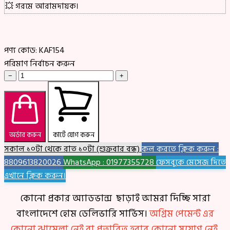
💥 গরমে আরামদায়ক।
পণ্য কোড:
KAF154
পরিমাণ নির্বাচন করুন
−
+
অর্ডার করুন
কার্টে যোগ করুন
সকাল ১০টা থেকে রাত ১০টা (শুক্রবার বন্ধ)
কল করতে ক্লিক করুন :
8809613820026
WhatsApp : 01977355728
ফেসবুকে মেসেজ দিতে
এখানে ক্লিক করুন।
কোনো প্রকার অ্যাডভান্স ছাড়াই আমরা দিচ্ছি সারা
বাংলাদেশে হোম ডেলিভারি সার্ভিস।
অগ্রিম পেমেন্ট এর
কোনো ঝামেলা নেই বা প্রতারিত হবার কোনো সুযোগ নেই,