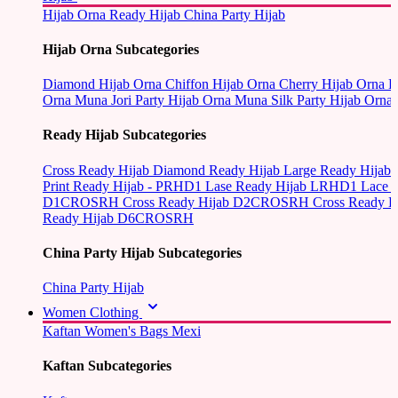
Hijab Orna
Ready Hijab
China Party Hijab
Hijab Orna Subcategories
Diamond Hijab Orna
Chiffon Hijab Orna
Cherry Hijab Orna
L
Orna
Muna Jori Party Hijab Orna
Muna Silk Party Hijab Orna
Ready Hijab Subcategories
Cross Ready Hijab
Diamond Ready Hijab
Large Ready Hijab
Print Ready Hijab - PRHD1
Lase Ready Hijab LRHD1
Lace 
D1CROSRH
Cross Ready Hijab D2CROSRH
Cross Ready
Ready Hijab D6CROSRH
China Party Hijab Subcategories
China Party Hijab
Women Clothing
Kaftan
Women's Bags
Mexi
Kaftan Subcategories