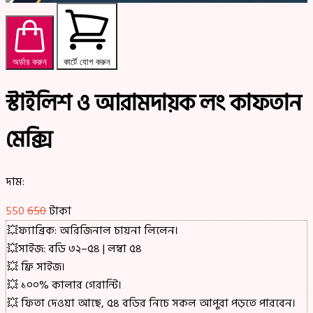
অর্ডার করুন
কার্টে যোগ করুন
স্টাইলিশ ও আরামদায়ক লং কাফতান
মেক্সি
দাম:
550
650
টাকা
💥ফ্যাব্রিক: অরিজিনাল চায়না লিলেন।
💥সাইজ: বডি ৩২–৫৪ | লম্বা ৫৪
💥 ফ্রি সাইজ।
💥 ১০০% কালার গেরান্টি।
💥 ফিতা দেওয়া আছে, ৫৪ বডির নিচে সকল আপুরা পড়তে পারবেন।