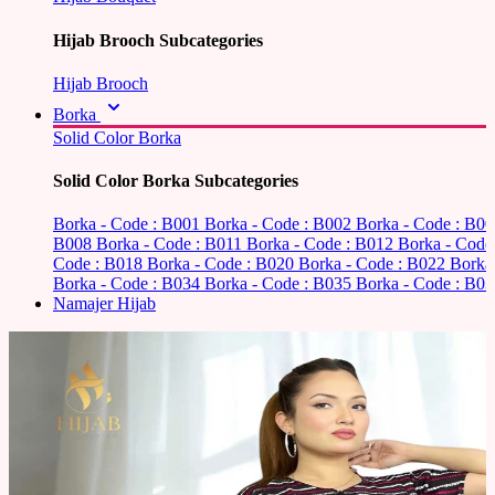
Hijab Brooch Subcategories
Hijab Brooch
Borka
Solid Color Borka
Solid Color Borka Subcategories
Borka - Code : B001
Borka - Code : B002
Borka - Code : B0
B008
Borka - Code : B011
Borka - Code : B012
Borka - Code
Code : B018
Borka - Code : B020
Borka - Code : B022
Borka
Borka - Code : B034
Borka - Code : B035
Borka - Code : B03
Namajer Hijab