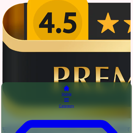
Home
Category
দুবাই চেরি জর্জেট ডাবল লুপ ইনস্ট্যান্ট রেডি হিজাব + নিকাব