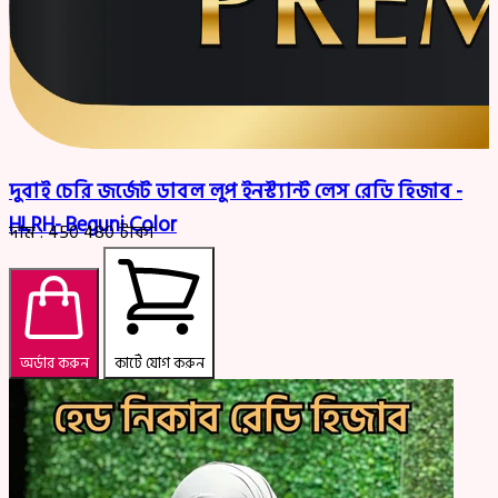
দুবাই চেরি জর্জেট ডাবল লুপ ইনস্ট্যান্ট লেস রেডি হিজাব -
HLRH- Beguni Color
দাম :
450
480
টাকা
অর্ডার করুন
কার্টে যোগ করুন