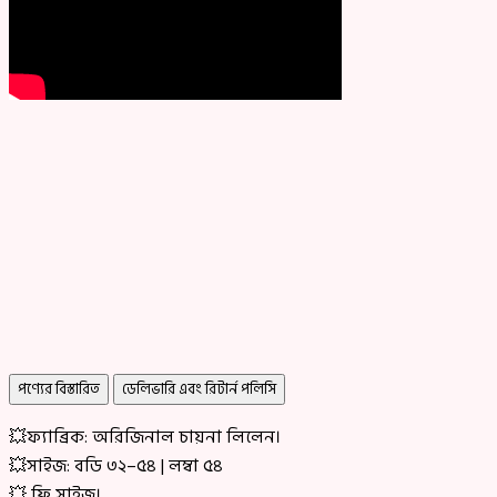
পণ্যের বিস্তারিত
ডেলিভারি এবং রিটার্ন পলিসি
💥ফ্যাব্রিক: অরিজিনাল চায়না লিলেন।
💥সাইজ: বডি ৩২–৫৪ | লম্বা ৫৪
💥 ফ্রি সাইজ।