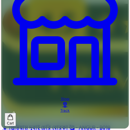
Shop
Track
0
Cart
🌷 প্রিমিয়াম দুবাই চেরি বোরকা 🥰 - ANGUR - B018