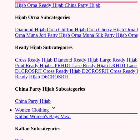
Hijab Orna
Ready Hijab
China Party Hijab
Hijab Orna Subcategories
Diamond Hijab Orna
Chiffon Hijab Orna
Cherry Hijab Orna
L
Orna
Muna Jori Party Hijab Orna
Muna Silk Party Hijab Orna
Ready Hijab Subcategories
Cross Ready Hijab
Diamond Ready Hijab
Large Ready Hijab
Print Ready Hijab - PRHD1
Lase Ready Hijab LRHD1
Lace 
D1CROSRH
Cross Ready Hijab D2CROSRH
Cross Ready
Ready Hijab D6CROSRH
China Party Hijab Subcategories
China Party Hijab
Women Clothing
Kaftan
Women's Bags
Mexi
Kaftan Subcategories