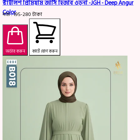
স্টাইলিশ প্রিমিয়াম জার্সি হিজাব ওড়না -JGH - Deep Angur
Color
দাম :
195-280
টাকা
অর্ডার করুন
কার্টে যোগ করুন