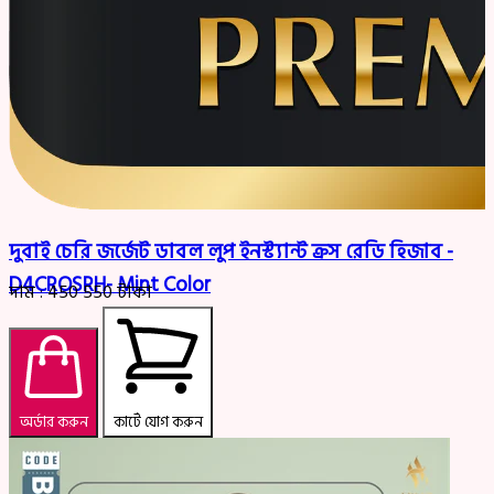
দুবাই চেরি জর্জেট ডাবল লুপ ইনস্ট্যান্ট ক্রস রেডি হিজাব -
D4CROSRH- Mint Color
দাম :
450
550
টাকা
অর্ডার করুন
কার্টে যোগ করুন