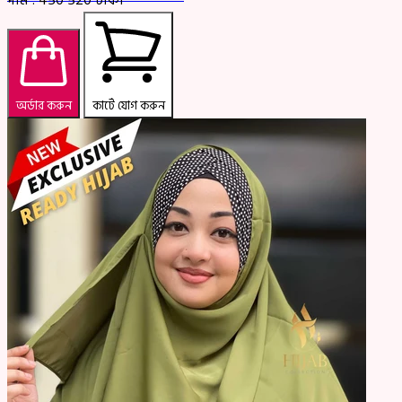
দাম :
450
520
টাকা
অর্ডার করুন
কার্টে যোগ করুন