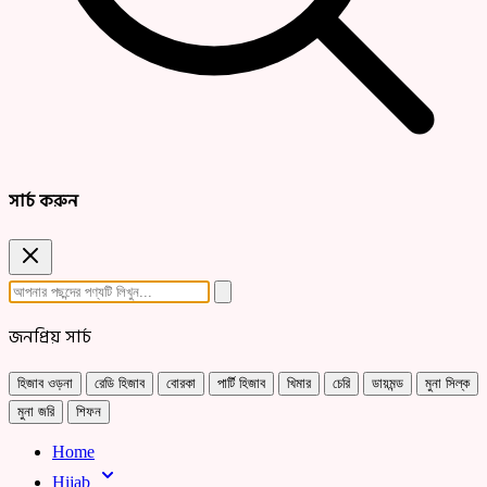
সার্চ করুন
জনপ্রিয় সার্চ
হিজাব ওড়না
রেডি হিজাব
বোরকা
পার্টি হিজাব
খিমার
চেরি
ডায়মন্ড
মুনা সিল্ক
মুনা জরি
শিফন
Home
Hijab