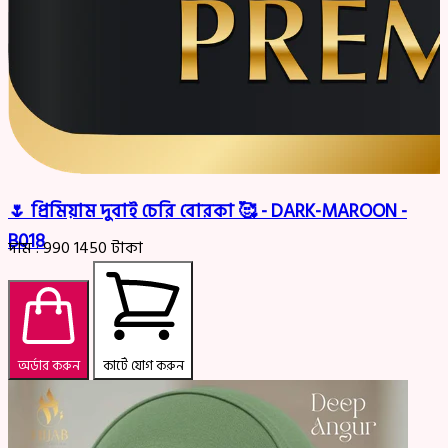
🌷 প্রিমিয়াম দুবাই চেরি বোরকা 🥰 - DARK-MAROON -
B018
দাম :
990
1450
টাকা
অর্ডার করুন
কার্টে যোগ করুন