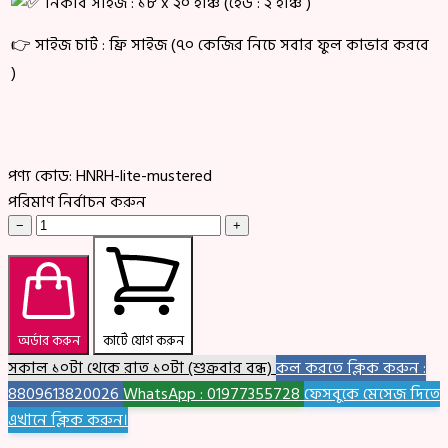
নিকাব সাইজ : ১৮ x ২০ ইঞ্চি (হেড : ২ ইঞ্চি )
👉 সাইজ চার্ট : ফ্রি সাইজ (৭০ কেজির নিচে সবার ফুল কাভার করবে
)
পণ্য কোড:
HNRH-lite-mustered
পরিমাণ নির্বাচন করুন
−
+
অর্ডার করুন
কার্টে যোগ করুন
সকাল ১০টা থেকে রাত ১০টা (শুক্রবার বন্ধ)
কল করতে ক্লিক করুন :
8809613820026
WhatsApp : 01977355728
ফেসবুকে মেসেজ দিতে
এখানে ক্লিক করুন।