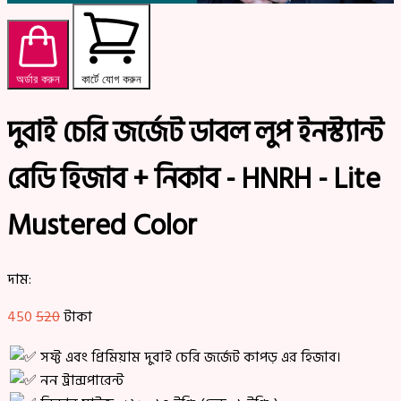
অর্ডার করুন
কার্টে যোগ করুন
দুবাই চেরি জর্জেট ডাবল লুপ ইনস্ট্যান্ট
রেডি হিজাব + নিকাব - HNRH - Lite
Mustered Color
দাম:
450
520
টাকা
সফ্ট এবং প্রিমিয়াম দুবাই চেরি জর্জেট কাপড় এর হিজাব।
নন ট্রান্সপারেন্ট