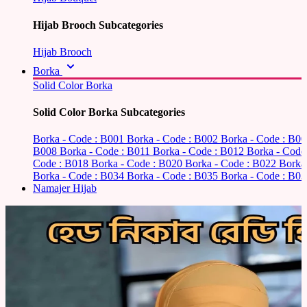
Hijab Brooch Subcategories
Hijab Brooch
Borka
Solid Color Borka
Solid Color Borka Subcategories
Borka - Code : B001
Borka - Code : B002
Borka - Code : B0
B008
Borka - Code : B011
Borka - Code : B012
Borka - Code
Code : B018
Borka - Code : B020
Borka - Code : B022
Borka
Borka - Code : B034
Borka - Code : B035
Borka - Code : B03
Namajer Hijab