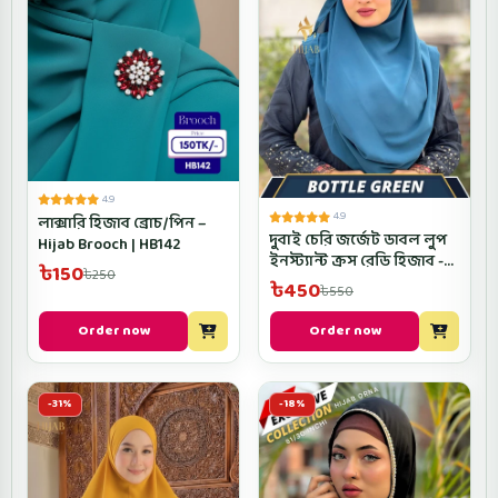
4.9
4.9
লাক্সারি হিজাব ব্রোচ/পিন –
দুবাই চেরি জর্জেট ডাবল লুপ
Hijab Brooch | HB142
ইনস্ট্যান্ট ক্রস রেডি হিজাব -
৳150
৳250
CROSRH- Bottle Green
৳450
৳550
Color
Order now
Order now
-31%
-18%