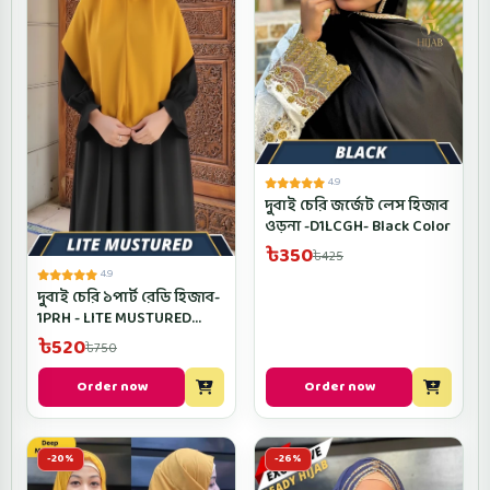
4.9
দুবাই চেরি জর্জেট লেস হিজাব
ওড়না -D1LCGH- Black Color
৳350
৳425
4.9
দুবাই চেরি ১পার্ট রেডি হিজাব-
1PRH - LITE MUSTURED
Color
৳520
৳750
Order now
Order now
-20%
-26%