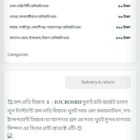
ঢাকা মেট্রো সিটি ডেলিভারি খরচ :
৬০ টাকা
ডেমরা, কামরাঙ্গীরচর ডেলিভারি খরচ :
৮০ টাকা
সাভার, গাজীপুর, কেরানীগঞ্জ, নারায়ণগঞ্জ ডেলিভারি খরচ :
১০০ টাকা
অন্যান্য জেলা, উপজেলা, বিভাগ ডেলিভারি খরচ :
১৩০ টাকা
Categories:
Cross Ready Hijab D3CROSRH
Description
Delivery & return
🥰 ক্রস রেডি হিজাব 🌷 - 𝐃𝟑𝐂𝐑𝐎𝐒𝐑𝐇 দুবাই চেরি জর্জেট ডাবল
লুপ ইনস্ট্যান্ট ক্রস রেডি হিজাব। খুবই নরম এবং কমফোর্টেবল , নন-
ট্রান্সপারেন্ট হিজাব। যা আপনার ড্রেস এর সাথে খুবই সুন্দর মানাবে।
সিম্পল এর ভিতর বেস্ট প্রোডাক্ট এটি। 😍