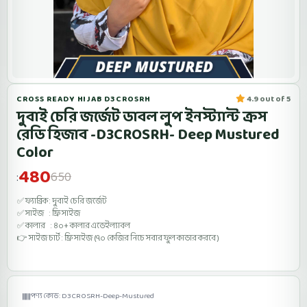
CROSS READY HIJAB D3CROSRH
4.9 out of 5
দুবাই চেরি জর্জেট ডাবল লুপ ইনস্ট্যান্ট ক্রস
রেডি হিজাব -D3CROSRH- Deep Mustured
Color
480
650
:
✅ ফ্যাব্রিক : দুবাই চেরি জর্জেট
✅ সাইজ : ফ্রি সাইজ
✅ কালার : ৪০+ কালার এভেইল্যাবল
👉 সাইজ চার্ট : ফ্রি সাইজ (৭০ কেজির নিচে সবার ফুল কাভার করবে )
পণ্য কোড: D3CROSRH-Deep-Mustured