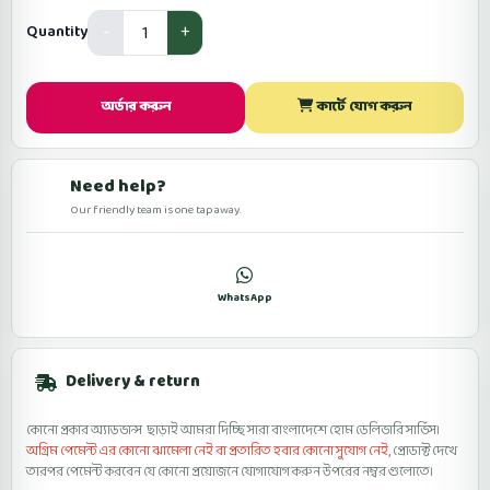
Quantity
অর্ডার করুন
কার্টে যোগ করুন
Need help?
Our friendly team is one tap away.
কল
WhatsApp
ফেসবুকে মেসেজ
Delivery & return
কোনো প্রকার অ্যাডভান্স ছাড়াই আমরা দিচ্ছি সারা বাংলাদেশে হোম ডেলিভারি সার্ভিস।
অগ্রিম পেমেন্ট এর কোনো ঝামেলা নেই বা প্রতারিত হবার কোনো সুযোগ নেই,
প্রোডাক্ট দেখে
তারপর পেমেন্ট করবেন যে কোনো প্রয়োজনে যোগাযোগ করুন উপরের নম্বর গুলোতে।