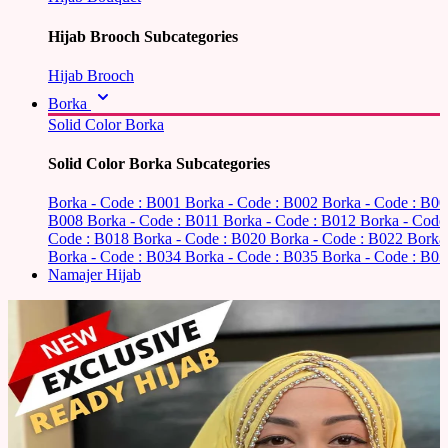
Hijab Brooch Subcategories
Hijab Brooch
Borka
Solid Color Borka
Solid Color Borka Subcategories
Borka - Code : B001
Borka - Code : B002
Borka - Code : B0
B008
Borka - Code : B011
Borka - Code : B012
Borka - Code
Code : B018
Borka - Code : B020
Borka - Code : B022
Borka
Borka - Code : B034
Borka - Code : B035
Borka - Code : B03
Namajer Hijab