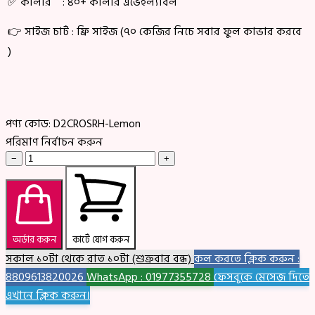
✅ কালার : ৪০+ কালার এভেইল্যাবল
👉 সাইজ চার্ট : ফ্রি সাইজ (৭০ কেজির নিচে সবার ফুল কাভার করবে
)
পণ্য কোড:
D2CROSRH-Lemon
পরিমাণ নির্বাচন করুন
−
+
অর্ডার করুন
কার্টে যোগ করুন
সকাল ১০টা থেকে রাত ১০টা (শুক্রবার বন্ধ)
কল করতে ক্লিক করুন :
8809613820026
WhatsApp : 01977355728
ফেসবুকে মেসেজ দিতে
এখানে ক্লিক করুন।