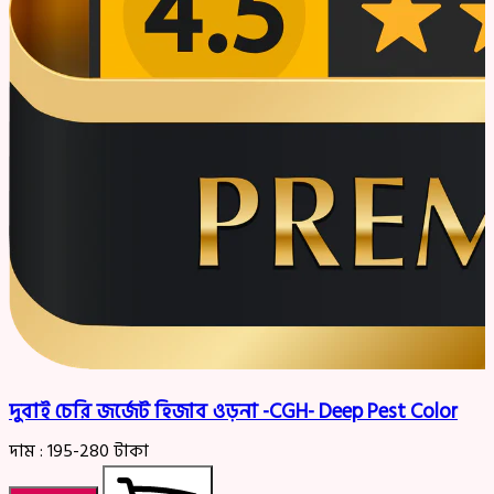
দুবাই চেরি জর্জেট হিজাব ওড়না -CGH- Deep Pest Color
দাম :
195-280
টাকা