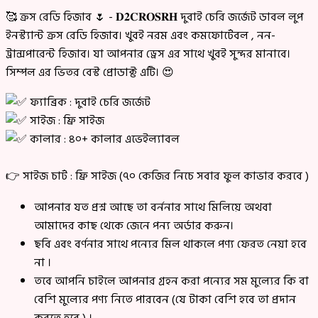
🥰 ক্রস রেডি হিজাব 🌷 - 𝐃𝟐𝐂𝐑𝐎𝐒𝐑𝐇 দুবাই চেরি জর্জেট ডাবল লুপ
ইনস্ট্যান্ট ক্রস রেডি হিজাব। খুবই নরম এবং কমফোর্টেবল , নন-
ট্রান্সপারেন্ট হিজাব। যা আপনার ড্রেস এর সাথে খুবই সুন্দর মানাবে।
সিম্পল এর ভিতর বেস্ট প্রোডাক্ট এটি। 😍
ফ্যাব্রিক : দুবাই চেরি জর্জেট
সাইজ : ফ্রি সাইজ
কালার : ৪০+ কালার এভেইল্যাবল
👉 সাইজ চার্ট : ফ্রি সাইজ (৭০ কেজির নিচে সবার ফুল কাভার করবে )
আপনার যত প্রশ্ন আছে তা বর্ননার সাথে মিলিয়ে অথবা
আমাদের কাছ থেকে জেনে পন্য অর্ডার করুন।
ছবি এবং বর্ণনার সাথে পন্যের মিল থাকলে পণ্য ফেরত নেয়া হবে
না ।
তবে আপনি চাইলে আপনার গ্রহন করা পন্যের সম মুল্যের কি বা
বেশি মুল্যের পণ্য নিতে পারবেন (যে টাকা বেশি হবে তা প্রদান