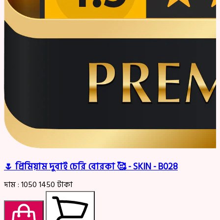
🌷 প্রিমিয়াম দুবাই চেরি বোরকা 🥰 - SKIN - B028
দাম :
1050
1450
টাকা