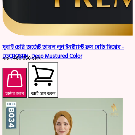
দুবাই চেরি জর্জেট ডাবল লুপ ইনস্ট্যান্ট ক্রস রেডি হিজাব -
D3CROSRH- Deep Mustured Color
দাম :
480
650
টাকা
অর্ডার করুন
কার্টে যোগ করুন