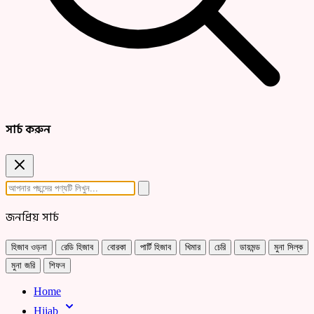
সার্চ করুন
জনপ্রিয় সার্চ
হিজাব ওড়না
রেডি হিজাব
বোরকা
পার্টি হিজাব
খিমার
চেরি
ডায়মন্ড
মুনা সিল্ক
মুনা জরি
শিফন
Home
Hijab