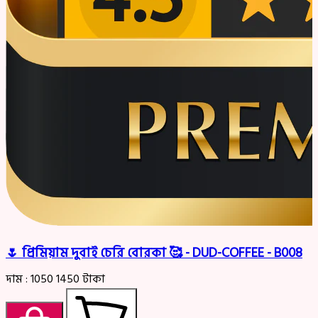
🌷 প্রিমিয়াম দুবাই চেরি বোরকা 🥰 - DUD-COFFEE - B008
দাম :
1050
1450
টাকা