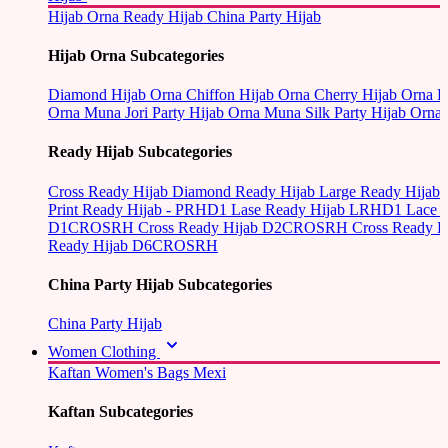
Hijab Orna
Ready Hijab
China Party Hijab
Hijab Orna Subcategories
Diamond Hijab Orna
Chiffon Hijab Orna
Cherry Hijab Orna
L
Orna
Muna Jori Party Hijab Orna
Muna Silk Party Hijab Orna
Ready Hijab Subcategories
Cross Ready Hijab
Diamond Ready Hijab
Large Ready Hijab
Print Ready Hijab - PRHD1
Lase Ready Hijab LRHD1
Lace 
D1CROSRH
Cross Ready Hijab D2CROSRH
Cross Ready
Ready Hijab D6CROSRH
China Party Hijab Subcategories
China Party Hijab
Women Clothing
Kaftan
Women's Bags
Mexi
Kaftan Subcategories