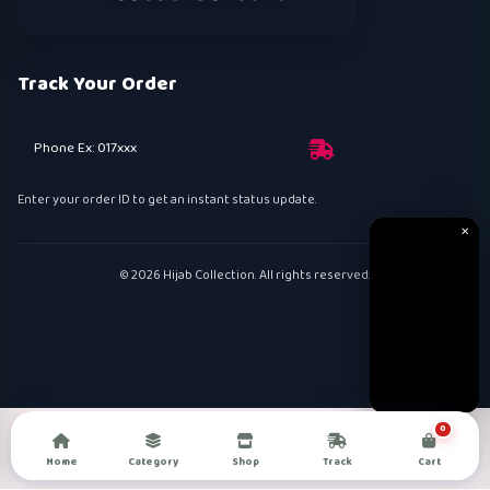
Track Your Order
Phone Ex: 017xxx
Enter your order ID to get an instant status update.
✕
© 2026 Hijab Collection. All rights reserved.
0
Home
Category
Shop
Track
Cart