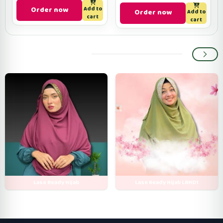
Order now
Add to
Order now
Add to
cart
cart
Popular categories
Lase Ready Hijab
Lase Ready Hijab LRHD1