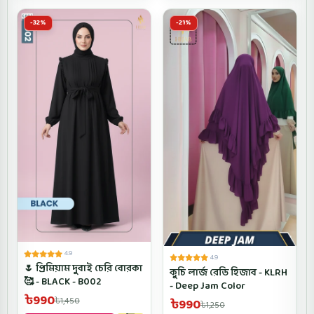
-32%
-21%
4.9
4.9
🌷 প্রিমিয়াম দুবাই চেরি বোরকা
কুচি লার্জ রেডি হিজাব - KLRH
🥰 - BLACK - B002
- Deep Jam Color
৳990
৳990
৳1,450
৳1,250