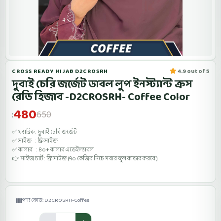
CROSS READY HIJAB D2CROSRH
4.9 out of 5
দুবাই চেরি জর্জেট ডাবল লুপ ইনস্ট্যান্ট ক্রস
রেডি হিজাব -D2CROSRH- Coffee Color
480
650
:
✅ ফ্যাব্রিক : দুবাই চেরি জর্জেট
✅ সাইজ : ফ্রি সাইজ
✅ কালার : ৪০+ কালার এভেইল্যাবল
👉 সাইজ চার্ট : ফ্রি সাইজ (৭০ কেজির নিচে সবার ফুল কাভার করবে )
পণ্য কোড: D2CROSRH-Coffee