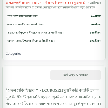
অগ্রিম পেমেন্ট এর কোনো ঝামেলা নেই বা প্রতারিত হবার কোনো সুযোগ নেই,
প্রোডাক্ট দেখে
তারপর পেমেন্ট করবেন যে কোনো প্রয়োজনে যোগাযোগ করুন উপরের নম্বর গুলোতে।
ঢাকা মেট্রো সিটি ডেলিভারি খরচ :
৬০ টাকা
ডেমরা, কামরাঙ্গীরচর ডেলিভারি খরচ :
৮০ টাকা
সাভার, গাজীপুর, কেরানীগঞ্জ, নারায়ণগঞ্জ ডেলিভারি খরচ :
১০০ টাকা
অন্যান্য জেলা, উপজেলা, বিভাগ ডেলিভারি খরচ :
১৩০ টাকা
Categories:
Cross Ready Hijab D2CROSRH
Description
Delivery & return
🥰 ক্রস রেডি হিজাব 🌷 - 𝐃𝟐𝐂𝐑𝐎𝐒𝐑𝐇 দুবাই চেরি জর্জেট ডাবল
লুপ ইনস্ট্যান্ট ক্রস রেডি হিজাব। খুবই নরম এবং কমফোর্টেবল , নন-
ট্রান্সপারেন্ট হিজাব। যা আপনার ড্রেস এর সাথে খুবই সুন্দর মানাবে।