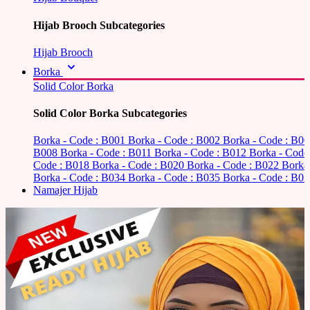
Hijab Brooch Subcategories
Hijab Brooch
Borka
Solid Color Borka
Solid Color Borka Subcategories
Borka - Code : B001
Borka - Code : B002
Borka - Code : B0
B008
Borka - Code : B011
Borka - Code : B012
Borka - Code
Code : B018
Borka - Code : B020
Borka - Code : B022
Borka
Borka - Code : B034
Borka - Code : B035
Borka - Code : B03
Namajer Hijab