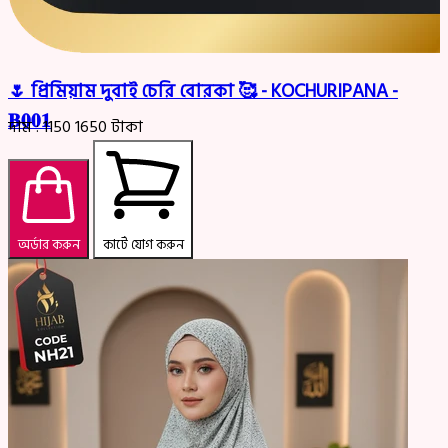
🌷 প্রিমিয়াম দুবাই চেরি বোরকা 🥰 - KOCHURIPANA -
𝐁𝟎𝟎𝟏
দাম :
1150
1650
টাকা
অর্ডার করুন
কার্টে যোগ করুন