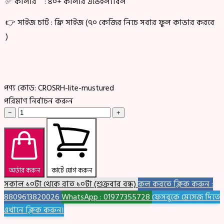
✅ কালার : ৪০+ কালার এভেইল্যাবল
👉 সাইজ চার্ট : ফ্রি সাইজ (৭০ কেজির নিচে সবার ফুল কাভার করবে
)
পণ্য কোড:
CROSRH-lite-mustured
পরিমাণ নির্বাচন করুন
−
+
অর্ডার করুন
কার্টে যোগ করুন
সকাল ১০টা থেকে রাত ১০টা (শুক্রবার বন্ধ)
কল করতে ক্লিক করুন :
8809613820026
WhatsApp : 01977355728
ফেসবুকে মেসেজ দিতে
এখানে ক্লিক করুন।