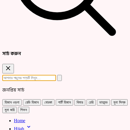
সার্চ করুন
জনপ্রিয় সার্চ
হিজাব ওড়না
রেডি হিজাব
বোরকা
পার্টি হিজাব
খিমার
চেরি
ডায়মন্ড
মুনা সিল্ক
মুনা জরি
শিফন
Home
Hijab