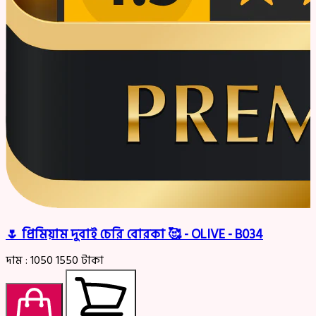
🌷 প্রিমিয়াম দুবাই চেরি বোরকা 🥰 - OLIVE - B034
দাম :
1050
1550
টাকা