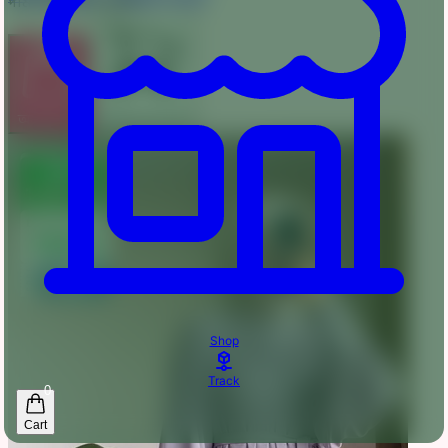
দাম :
480
550
টাকা
অর্ডার করুন
কার্টে যোগ করুন
Shop
Track
0
Cart