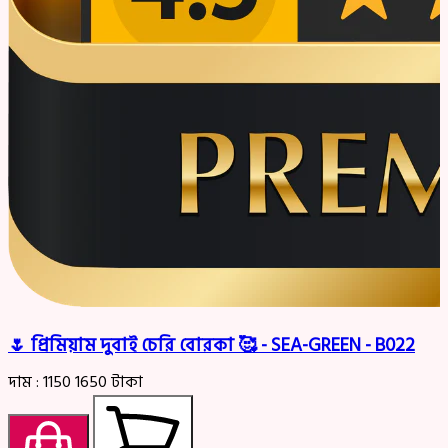
🌷 প্রিমিয়াম দুবাই চেরি বোরকা 🥰 - SEA-GREEN - B022
দাম :
1150
1650
টাকা