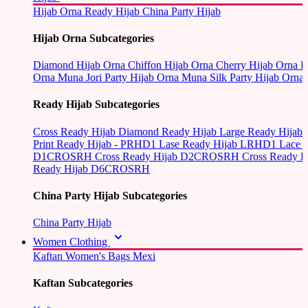
Hijab Orna
Ready Hijab
China Party Hijab
Hijab Orna Subcategories
Diamond Hijab Orna
Chiffon Hijab Orna
Cherry Hijab Orna
L
Orna
Muna Jori Party Hijab Orna
Muna Silk Party Hijab Orna
Ready Hijab Subcategories
Cross Ready Hijab
Diamond Ready Hijab
Large Ready Hijab
Print Ready Hijab - PRHD1
Lase Ready Hijab LRHD1
Lace 
D1CROSRH
Cross Ready Hijab D2CROSRH
Cross Ready
Ready Hijab D6CROSRH
China Party Hijab Subcategories
China Party Hijab
Women Clothing
Kaftan
Women's Bags
Mexi
Kaftan Subcategories