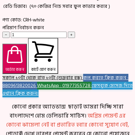
রেডি হিজাব। (৭০ কেজির নিচে সবার ফুল কাভার করবে )
পণ্য কোড:
CRH-white
পরিমাণ নির্বাচন করুন
−
+
অর্ডার করুন
কার্টে যোগ করুন
সকাল ১০টা থেকে রাত ১০টা (শুক্রবার বন্ধ)
কল করতে ক্লিক করুন :
8809613820026
WhatsApp : 01977355728
ফেসবুকে মেসেজ দিতে
এখানে ক্লিক করুন।
কোনো প্রকার অ্যাডভান্স ছাড়াই আমরা দিচ্ছি সারা
বাংলাদেশে হোম ডেলিভারি সার্ভিস।
অগ্রিম পেমেন্ট এর
কোনো ঝামেলা নেই বা প্রতারিত হবার কোনো সুযোগ নেই,
প্রোডাক্ট দেখে তারপর পেমেন্ট করবেন যে কোনো প্রয়োজনে