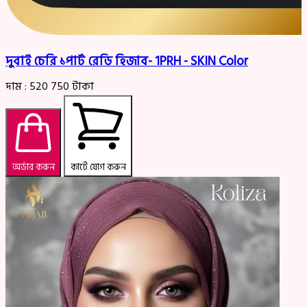
দুবাই চেরি ১পার্ট রেডি হিজাব- 1PRH - SKIN Color
দাম :
520
750
টাকা
অর্ডার করুন
কার্টে যোগ করুন