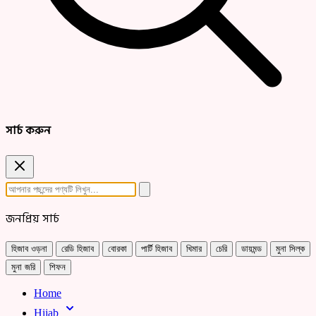
সার্চ করুন
জনপ্রিয় সার্চ
হিজাব ওড়না
রেডি হিজাব
বোরকা
পার্টি হিজাব
খিমার
চেরি
ডায়মন্ড
মুনা সিল্ক
মুনা জরি
শিফন
Home
Hijab