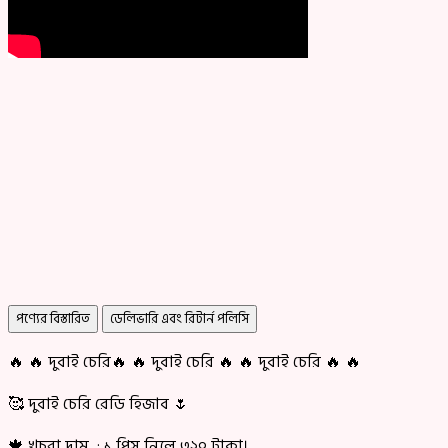
পণ্যের বিস্তারিত
ডেলিভারি এবং রিটার্ন পলিসি
🔥 🔥 দুবাই চেরি🔥 🔥 দুবাই চেরি 🔥 🔥 দুবাই চেরি 🔥 🔥
🥰 দুবাই চেরি রেডি হিজাব 🌷
🍁 খুচরা দাম : ১ পিস্ নিলে ৩২০ টাকা।