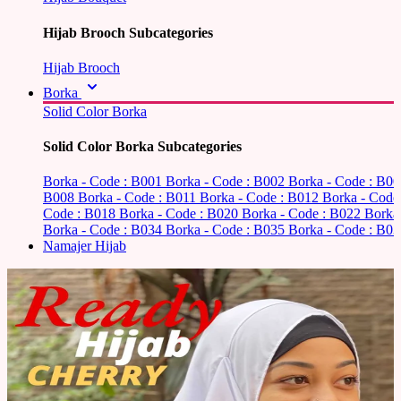
Hijab Brooch Subcategories
Hijab Brooch
Borka
Solid Color Borka
Solid Color Borka Subcategories
Borka - Code : B001
Borka - Code : B002
Borka - Code : B0
B008
Borka - Code : B011
Borka - Code : B012
Borka - Code
Code : B018
Borka - Code : B020
Borka - Code : B022
Borka
Borka - Code : B034
Borka - Code : B035
Borka - Code : B03
Namajer Hijab