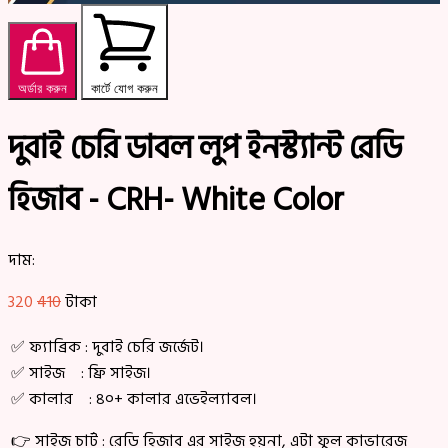
অর্ডার করুন
কার্টে যোগ করুন
দুবাই চেরি ডাবল লুপ ইনস্ট্যান্ট রেডি
হিজাব - CRH- White Color
দাম:
320
410
টাকা
✅ ফ্যাব্রিক : দুবাই চেরি জর্জেট।
✅ সাইজ : ফ্রি সাইজ।
✅ কালার : ৪০+ কালার এভেইল্যাবল।
👉 সাইজ চার্ট : রেডি হিজাব এর সাইজ হয়না, এটা ফুল কাভারেজ