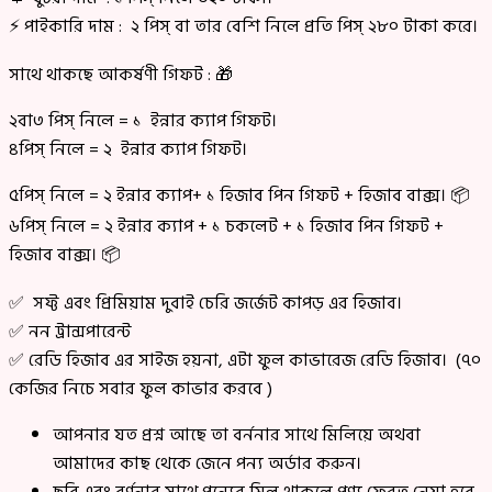
⚡ পাইকারি দাম : ২ পিস্ বা তার বেশি নিলে প্রতি পিস্ ২৮০ টাকা করে।
সাথে থাকছে আকর্ষণী গিফট : 🎁
২বা৩ পিস্ নিলে = ১ ইন্নার ক্যাপ গিফট।
৪পিস্ নিলে = ২ ইন্নার ক্যাপ গিফট।
৫পিস্ নিলে = ২ ইন্নার ক্যাপ+ ১ হিজাব পিন গিফট + হিজাব বাক্স। 📦
৬পিস্ নিলে = ২ ইন্নার ক্যাপ + ১ চকলেট + ১ হিজাব পিন গিফট +
হিজাব বাক্স। 📦
✅ সফ্ট এবং প্রিমিয়াম দুবাই চেরি জর্জেট কাপড় এর হিজাব।
✅ নন ট্রান্সপারেন্ট
✅ রেডি হিজাব এর সাইজ হয়না, এটা ফুল কাভারেজ রেডি হিজাব। (৭০
কেজির নিচে সবার ফুল কাভার করবে )
আপনার যত প্রশ্ন আছে তা বর্ননার সাথে মিলিয়ে অথবা
আমাদের কাছ থেকে জেনে পন্য অর্ডার করুন।