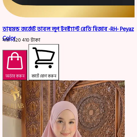
ডায়মন্ড জর্জেট ডাবল লুপ ইনস্ট্যান্ট রেডি হিজাব -RH- Peyaz
Color
দাম :
320
410
টাকা
অর্ডার করুন
কার্টে যোগ করুন