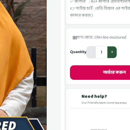
✅ কালার : ৪০+ কালার এভেইল্যাবল
👉 সাইজ চার্ট : রেডি হিজাব এর সা
কাভার করবে )
পণ্য কোড: CRH-lite-mustured
Quantity
অর্ডার করুন
Need help?
Our friendly team is one tap away.
কল