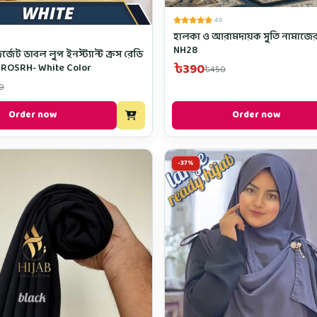
4.9
হালকা ও আরামদায়ক সুতি নামাজের
NH28
র্জেট ডাবল লুপ ইনস্ট্যান্ট ক্রস রেডি
৳390
CROSRH- White Color
৳450
0
Order now
Order now
-37%