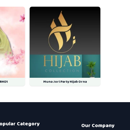
LRHD1
Muna Jori Party Hijab Orna
opular Category
Our Company