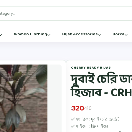
Women Clothing
Hijab Accessories
Borka
CHERRY READY HIJAB
দুবাই চেরি ডা
হিজাব - CRH
320
410
:
✅ ফ্যাব্রিক : দুবাই চেরি জর্জেট।
✅ সাইজ : ফ্রি সাইজ।