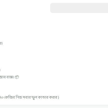
ে।

জাব বাক্স। 📦
৭০ কেজির নিচে সবার ফুল কাভার করবে )