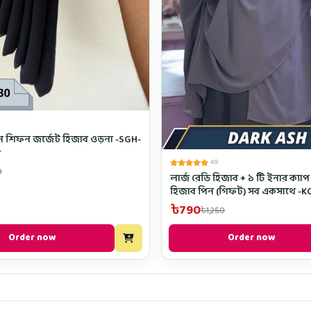
 শিফন জর্জেট হিজাব ওড়না -SGH-
r
4.9
0
লার্জ রেডি হিজাব + ১ টি ইনার ক্যাপ
হিজাব পিন (গিফট) সব একসাথে -KC
Color
৳790
৳1,250
Order now
Order now