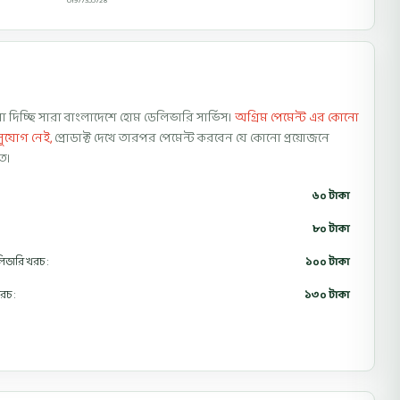
01977355728
 দিচ্ছি সারা বাংলাদেশে হোম ডেলিভারি সার্ভিস।
অগ্রিম পেমেন্ট এর কোনো
সুযোগ নেই,
প্রোডাক্ট দেখে তারপর পেমেন্ট করবেন যে কোনো প্রয়োজনে
ে।
৬০ টাকা
৮০ টাকা
েলিভারি খরচ :
১০০ টাকা
রচ :
১৩০ টাকা