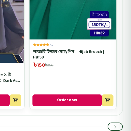
4.9
লাক্সারি হিজাব ব্রোচ/পিন – Hijab Brooch |
HB159
৳150
৳250
 ও ১ টি
- Dark Ash
Order now