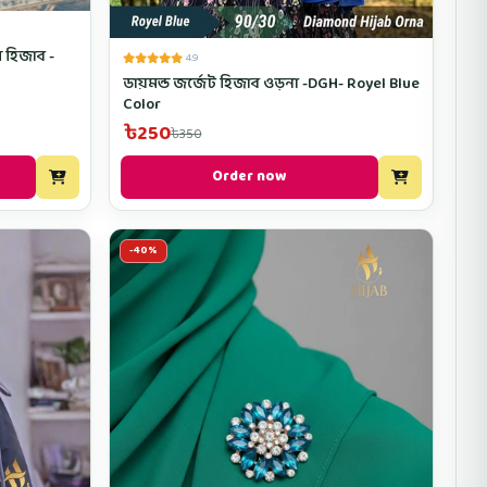
 হিজাব -
4.9
ডায়মন্ড জর্জেট হিজাব ওড়না -DGH- Royel Blue
Color
৳250
৳350
Order now
-40%