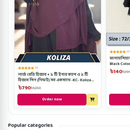
4.9
মালয়েশিয়ান
Black Colo
4.9
৳140
৳20
লার্জ রেডি হিজাব + ১ টি ইনার ক্যাপ ও ১ টি
হিজাব পিন (গিফট) সব একসাথে -KC- Koliza
Color
৳790
৳1,250
Order now
Popular categories