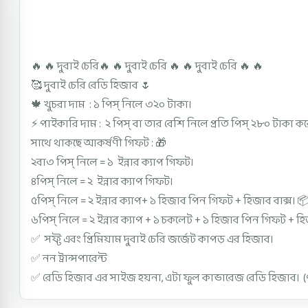
Description
🔥 🔥 দুবাই চেরি🔥 🔥 দুবাই চেরি 🔥 🔥 দুবাই চেরি 🔥 🔥
🥰 দুবাই চেরি রেডি হিজাব 🌷
🍁 খুচরা দাম : ১ পিস্ নিলে ৩২০ টাকা।
⚡ পাইকারি দাম : ২ পিস্ বা তার বেশি নিলে প্রতি পিস্ ২৮০ টাকা কর
সাথে থাকছে আকর্ষণী গিফট : 🎁
২বা৩ পিস্ নিলে = ১ ইন্নার ক্যাপ গিফট।
৪পিস্ নিলে = ২ ইন্নার ক্যাপ গিফট।
৫পিস্ নিলে = ২ ইন্নার ক্যাপ+ ১ হিজাব পিন গিফট + হিজাব বাক্স। 
৬পিস্ নিলে = ২ ইন্নার ক্যাপ + ১ চকলেট + ১ হিজাব পিন গিফট + হি
✅ সফ্ট এবং প্রিমিয়াম দুবাই চেরি জর্জেট কাপড় এর হিজাব।
✅ নন ট্রান্সপারেন্ট
✅ রেডি হিজাব এর সাইজ হয়না, এটা ফুল কাভারেজ রেডি হিজাব। (