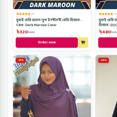
4.9
4.9
দুবাই চেরি ডাবল লুপ ইনস্ট্যান্ট রেডি হিজাব -
দুবাই চেরি জ
CRH- Dark Maroon Color
হিজাব -D2
৳320
৳480
৳410
৳65
Order now
-37%
-30%