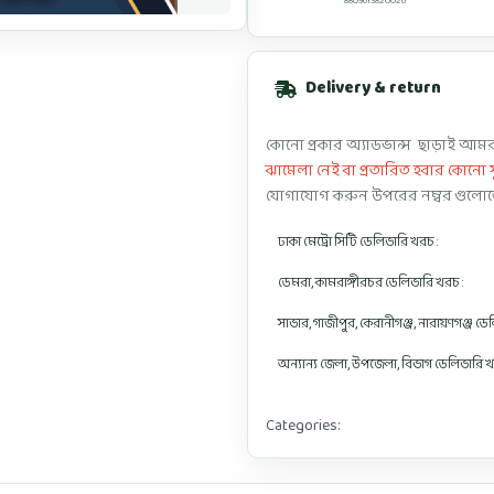
8809613820026
Delivery & return
কোনো প্রকার অ্যাডভান্স ছাড়াই আমরা
ঝামেলা নেই বা প্রতারিত হবার কোনো 
যোগাযোগ করুন উপরের নম্বর গুলোত
ঢাকা মেট্রো সিটি ডেলিভারি খরচ :
ডেমরা, কামরাঙ্গীরচর ডেলিভারি খরচ :
সাভার, গাজীপুর, কেরানীগঞ্জ, নারায়ণগঞ্জ ড
অন্যান্য জেলা, উপজেলা, বিভাগ ডেলিভারি খ
Categories:
Cherry Ready Hijab