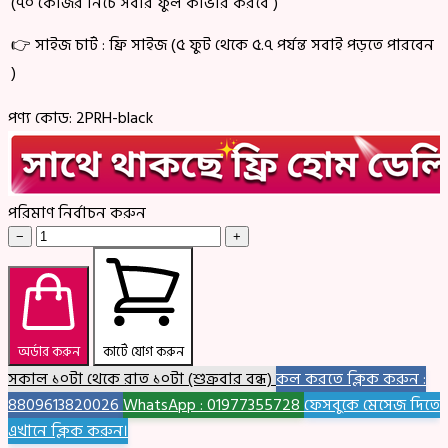
(৭০ কেজির নিচে সবার ফুল কাভার করবে )
👉 সাইজ চার্ট : ফ্রি সাইজ (৫ ফুট থেকে ৫.৭ পর্যন্ত সবাই পড়তে পারবেন
)
পণ্য কোড:
2PRH-black
পরিমাণ নির্বাচন করুন
−
+
অর্ডার করুন
কার্টে যোগ করুন
সকাল ১০টা থেকে রাত ১০টা (শুক্রবার বন্ধ)
কল করতে ক্লিক করুন :
8809613820026
WhatsApp : 01977355728
ফেসবুকে মেসেজ দিতে
এখানে ক্লিক করুন।