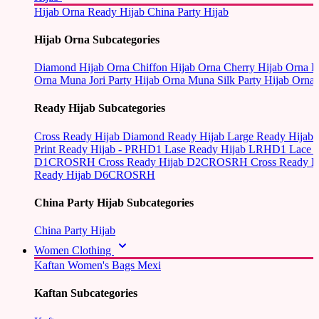
Hijab Orna
Ready Hijab
China Party Hijab
Hijab Orna Subcategories
Diamond Hijab Orna
Chiffon Hijab Orna
Cherry Hijab Orna
L
Orna
Muna Jori Party Hijab Orna
Muna Silk Party Hijab Orna
Ready Hijab Subcategories
Cross Ready Hijab
Diamond Ready Hijab
Large Ready Hijab
Print Ready Hijab - PRHD1
Lase Ready Hijab LRHD1
Lace 
D1CROSRH
Cross Ready Hijab D2CROSRH
Cross Ready
Ready Hijab D6CROSRH
China Party Hijab Subcategories
China Party Hijab
Women Clothing
Kaftan
Women's Bags
Mexi
Kaftan Subcategories