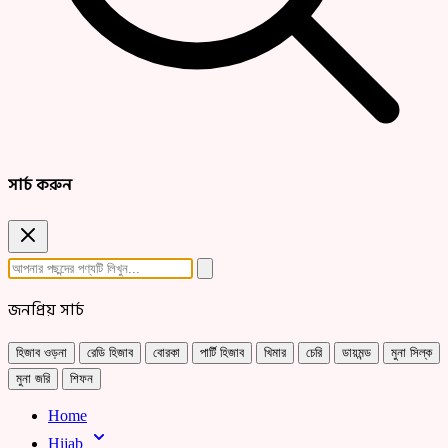
সার্চ করুন
জনপ্রিয় সার্চ
হিজাব ওড়না
রেডি হিজাব
বোরকা
পার্টি হিজাব
খিমার
চেরি
ডায়মন্ড
মুনা সিল্ক
মুনা জরি
শিফন
Home
Hijab