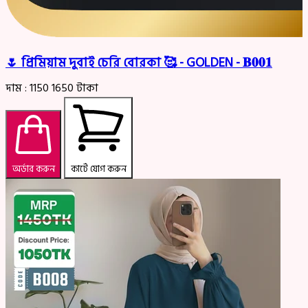
🌷 প্রিমিয়াম দুবাই চেরি বোরকা 🥰 - GOLDEN - 𝐁𝟎𝟎𝟏
দাম :
1150
1650
টাকা
অর্ডার করুন
কার্টে যোগ করুন