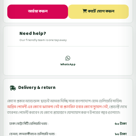
অর্ডার করুন
কার্টে যোগ করুন
Need help?
Our friendly team is one tap away.
কল
WhatsApp
ফেসবুকে মেসেজ
Delivery & return
কোনো প্রকার অ্যাডভান্স ছাড়াই আমরা দিচ্ছি সারা বাংলাদেশে হোম ডেলিভারি সার্ভিস।
অগ্রিম পেমেন্ট এর কোনো ঝামেলা নেই বা প্রতারিত হবার কোনো সুযোগ নেই,
প্রোডাক্ট দেখে
তারপর পেমেন্ট করবেন যে কোনো প্রয়োজনে যোগাযোগ করুন উপরের নম্বর গুলোতে।
ঢাকা মেট্রো সিটি ডেলিভারি খরচ :
৬০ টাকা
ডেমরা, কামরাঙ্গীরচর ডেলিভারি খরচ :
৮০ টাকা