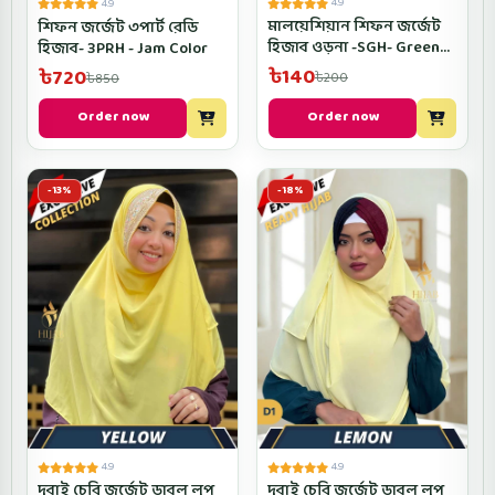
4.9
4.9
মালয়েশিয়ান শিফন জর্জেট
শিফন জর্জেট ৩পার্ট রেডি
হিজাব ওড়না -SGH- Green
হিজাব- 3PRH - Jam Color
Color
৳140
৳720
৳200
৳850
Order now
Order now
-13%
-18%
4.9
4.9
দুবাই চেরি জর্জেট ডাবল লুপ
দুবাই চেরি জর্জেট ডাবল লুপ