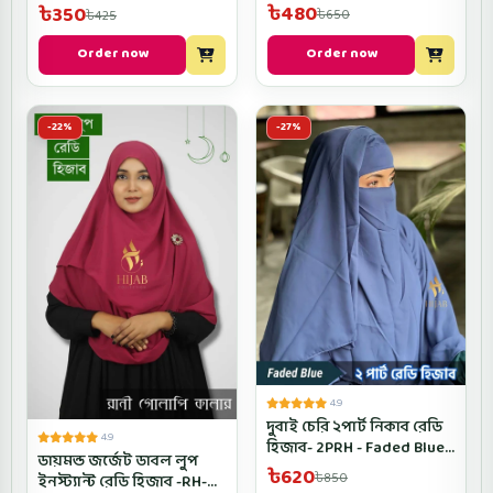
D2CROSRH- White Color
Color
৳480
৳350
৳650
৳425
Order now
Order now
-22%
-27%
4.9
দুবাই চেরি ২পার্ট নিকাব রেডি
4.9
হিজাব- 2PRH - Faded Blue
ডায়মন্ড জর্জেট ডাবল লুপ
Color
৳620
৳850
ইনস্ট্যান্ট রেডি হিজাব -RH-