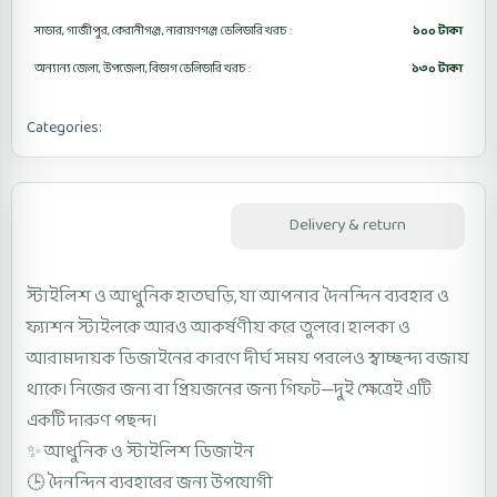
সাভার, গাজীপুর, কেরানীগঞ্জ, নারায়ণগঞ্জ ডেলিভারি খরচ :
১০০ টাকা
অন্যান্য জেলা, উপজেলা, বিভাগ ডেলিভারি খরচ :
১৩০ টাকা
Categories:
Hijab Accessories
Female Watch
Description
Delivery & return
স্টাইলিশ ও আধুনিক হাতঘড়ি, যা আপনার দৈনন্দিন ব্যবহার ও
ফ্যাশন স্টাইলকে আরও আকর্ষণীয় করে তুলবে। হালকা ও
আরামদায়ক ডিজাইনের কারণে দীর্ঘ সময় পরলেও স্বাচ্ছন্দ্য বজায়
থাকে। নিজের জন্য বা প্রিয়জনের জন্য গিফট—দুই ক্ষেত্রেই এটি
একটি দারুণ পছন্দ।
✨ আধুনিক ও স্টাইলিশ ডিজাইন
🕒 দৈনন্দিন ব্যবহারের জন্য উপযোগী