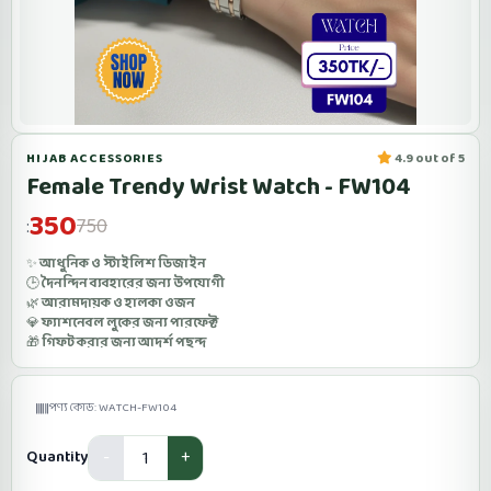
HIJAB ACCESSORIES
4.9 out of 5
Female Trendy Wrist Watch - FW104
350
750
:
✨
আধুনিক ও স্টাইলিশ ডিজাইন
🕒
দৈনন্দিন ব্যবহারের জন্য উপযোগী
🌿
আরামদায়ক ও হালকা ওজন
💎
ফ্যাশনেবল লুকের জন্য পারফেক্ট
🎁
গিফট করার জন্য আদর্শ পছন্দ
পণ্য কোড: WATCH-FW104
Quantity