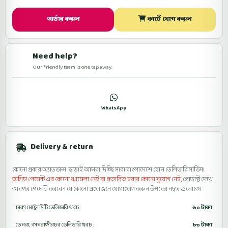
অর্ডার করুন
কার্টে যোগ করুন
Need help?
Our friendly team is one tap away.
কল
WhatsApp
ফেসবুকে মেসেজ
Delivery & return
কোনো প্রকার অ্যাডভান্স ছাড়াই আমরা দিচ্ছি সারা বাংলাদেশে হোম ডেলিভারি সার্ভিস।
অগ্রিম পেমেন্ট এর কোনো ঝামেলা নেই বা প্রতারিত হবার কোনো সুযোগ নেই,
প্রোডাক্ট দেখে
তারপর পেমেন্ট করবেন যে কোনো প্রয়োজনে যোগাযোগ করুন উপরের নম্বর গুলোতে।
ঢাকা মেট্রো সিটি ডেলিভারি খরচ :
৬০ টাকা
ডেমরা, কামরাঙ্গীরচর ডেলিভারি খরচ :
৮০ টাকা