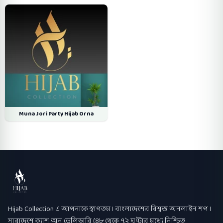
Muna Jori Party Hijab Orna
Hijab Collection
Hijab Collection এ আপনাকে স্বাগতম । বাংলাদেশের বিশ্বস্ত অনলাইন শপ ।
সারাদেশে ক্যাশ অন ডেলিভারি (৪৮ থেকে ৭২ ঘণ্টার মধ্যে নিশ্চিত