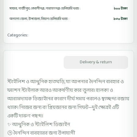
সাভার, গাজীপুর, কেরানীগঞ্জ, নারায়ণগঞ্জ ডেলিভারি খরচ :
১০০ টাকা
অন্যান্য জেলা, উপজেলা, বিভাগ ডেলিভারি খরচ :
১৩০ টাকা
Categories:
Hijab Accessories
Female Watch
Description
Delivery & return
স্টাইলিশ ও আধুনিক হাতঘড়ি, যা আপনার দৈনন্দিন ব্যবহার ও
ফ্যাশন স্টাইলকে আরও আকর্ষণীয় করে তুলবে। হালকা ও
আরামদায়ক ডিজাইনের কারণে দীর্ঘ সময় পরলেও স্বাচ্ছন্দ্য বজায়
থাকে। নিজের জন্য বা প্রিয়জনের জন্য গিফট—দুই ক্ষেত্রেই এটি
একটি দারুণ পছন্দ।
✨ আধুনিক ও স্টাইলিশ ডিজাইন
🕒 দৈনন্দিন ব্যবহারের জন্য উপযোগী