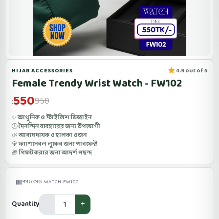
HIJAB ACCESSORIES
4.9 out of 5
Female Trendy Wrist Watch - FW102
550
950
:
✨
আধুনিক ও স্টাইলিশ ডিজাইন
🕒
দৈনন্দিন ব্যবহারের জন্য উপযোগী
🌿
আরামদায়ক ও হালকা ওজন
💎
ফ্যাশনেবল লুকের জন্য পারফেক্ট
🎁
গিফট করার জন্য আদর্শ পছন্দ
পণ্য কোড: WATCH-FW102
Quantity