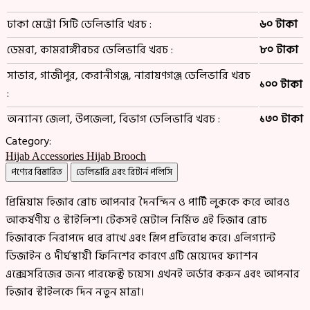
ঢাকা মেট্রো সিটি ডেলিভারি খরচ :
৬০ টাকা
ডেমরা, কামরাঙ্গীরচর ডেলিভারি খরচ :
৮০ টাকা
সাভার, গাজীপুর, কেরানীগঞ্জ, নারায়ণগঞ্জ ডেলিভারি খরচ
১০০ টাকা
:
অন্যান্য জেলা, উপজেলা, বিভাগ ডেলিভারি খরচ :
১৩০ টাকা
Category:
Hijab Accessories
Hijab Brooch
পণ্যের বিস্তারিত
ডেলিভারি এবং রিটার্ন পলিসি
প্রিমিয়াম হিজাব ব্রোচ আপনার দৈনন্দিন ও পার্টি লুককে করে আরও
আকর্ষণীয় ও স্টাইলিশ। টেকসই মেটাল নির্মিত এই হিজাব ব্রোচ
হিজাবকে নিরাপদে ধরে রাখে এবং স্লিপ প্রতিরোধ করে। এলিগ্যান্ট
ডিজাইন ও দীর্ঘস্থায়ী ফিনিশের কারণে এটি মেয়েদের ফ্যাশন
এক্সেসরিজের জন্য পারফেক্ট চয়েস। এখনই অর্ডার করুন এবং আপনার
হিজাব স্টাইলকে দিন নতুন মাত্রা।