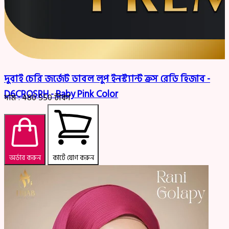
দুবাই চেরি জর্জেট ডাবল লুপ ইনস্ট্যান্ট ক্রস রেডি হিজাব -
D6CROSRH - Baby Pink Color
দাম :
480
550
টাকা
অর্ডার করুন
কার্টে যোগ করুন