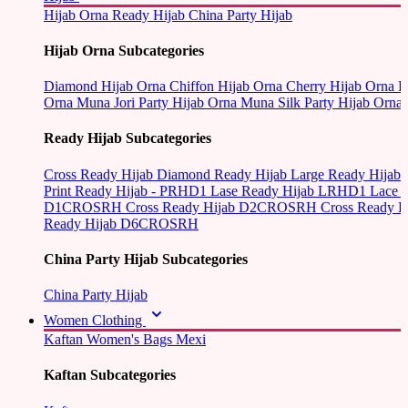
Hijab Orna
Ready Hijab
China Party Hijab
Hijab Orna Subcategories
Diamond Hijab Orna
Chiffon Hijab Orna
Cherry Hijab Orna
L
Orna
Muna Jori Party Hijab Orna
Muna Silk Party Hijab Orna
Ready Hijab Subcategories
Cross Ready Hijab
Diamond Ready Hijab
Large Ready Hijab
Print Ready Hijab - PRHD1
Lase Ready Hijab LRHD1
Lace 
D1CROSRH
Cross Ready Hijab D2CROSRH
Cross Ready
Ready Hijab D6CROSRH
China Party Hijab Subcategories
China Party Hijab
Women Clothing
Kaftan
Women's Bags
Mexi
Kaftan Subcategories