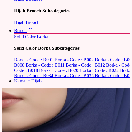
Hijab Brooch Subcategories
Hijab Brooch
Borka
Solid Color Borka
Solid Color Borka Subcategories
Borka - Code : B001
Borka - Code : B002
Borka - Code : B0
B008
Borka - Code : B011
Borka - Code : B012
Borka - Code
Code : B018
Borka - Code : B020
Borka - Code : B022
Borka
Borka - Code : B034
Borka - Code : B035
Borka - Code : B03
Namajer Hijab