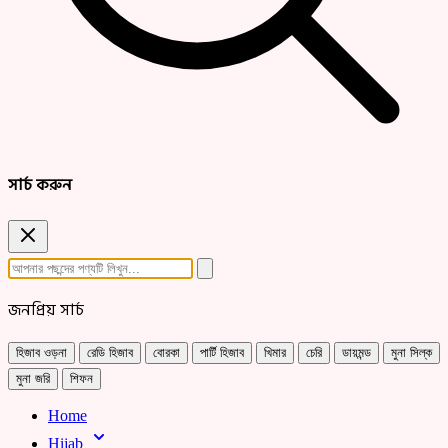
সার্চ করুন
জনপ্রিয় সার্চ
হিজাব ওড়না
রেডি হিজাব
বোরকা
পার্টি হিজাব
খিমার
চেরি
ডায়মন্ড
মুনা সিল্ক
মুনা জরি
শিফন
Home
Hijab