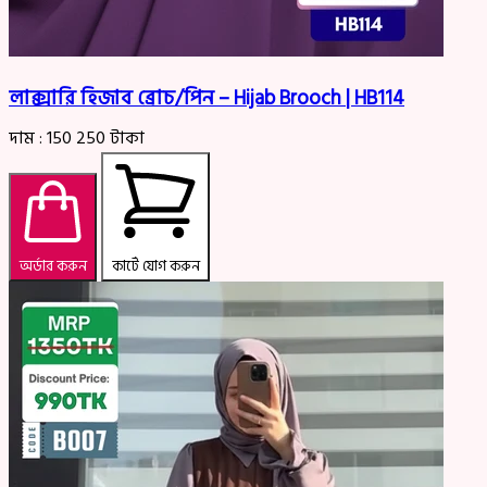
লাক্সারি হিজাব ব্রোচ/পিন – Hijab Brooch | HB114
দাম :
150
250
টাকা
অর্ডার করুন
কার্টে যোগ করুন