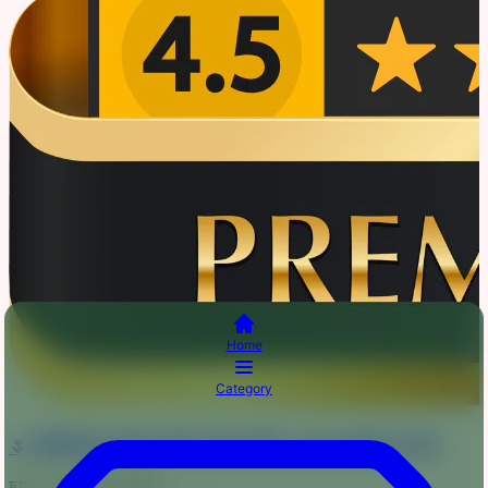
Home
Category
🌷 প্রিমিয়াম দুবাই চেরি বোরকা 🥰 - SEA-GREEN- B011
দাম :
1050
1450
টাকা