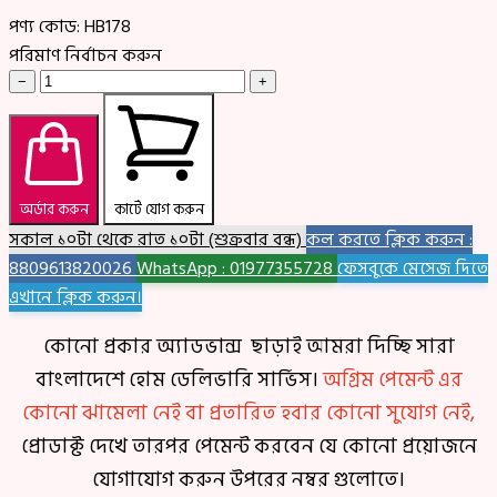
পণ্য কোড:
HB178
পরিমাণ নির্বাচন করুন
−
+
অর্ডার করুন
কার্টে যোগ করুন
সকাল ১০টা থেকে রাত ১০টা (শুক্রবার বন্ধ)
কল করতে ক্লিক করুন :
8809613820026
WhatsApp : 01977355728
ফেসবুকে মেসেজ দিতে
এখানে ক্লিক করুন।
কোনো প্রকার অ্যাডভান্স ছাড়াই আমরা দিচ্ছি সারা
বাংলাদেশে হোম ডেলিভারি সার্ভিস।
অগ্রিম পেমেন্ট এর
কোনো ঝামেলা নেই বা প্রতারিত হবার কোনো সুযোগ নেই,
প্রোডাক্ট দেখে তারপর পেমেন্ট করবেন যে কোনো প্রয়োজনে
যোগাযোগ করুন উপরের নম্বর গুলোতে।