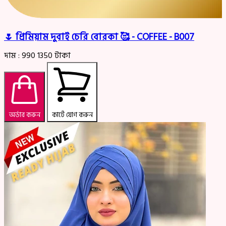
🌷 প্রিমিয়াম দুবাই চেরি বোরকা 🥰 - COFFEE - B007
দাম :
990
1350
টাকা
অর্ডার করুন
কার্টে যোগ করুন