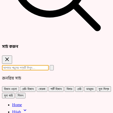
সার্চ করুন
জনপ্রিয় সার্চ
হিজাব ওড়না
রেডি হিজাব
বোরকা
পার্টি হিজাব
খিমার
চেরি
ডায়মন্ড
মুনা সিল্ক
মুনা জরি
শিফন
Home
Hijab