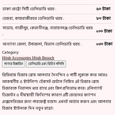
ঢাকা মেট্রো সিটি ডেলিভারি খরচ :
৬০ টাকা
ডেমরা, কামরাঙ্গীরচর ডেলিভারি খরচ :
৮০ টাকা
সাভার, গাজীপুর, কেরানীগঞ্জ, নারায়ণগঞ্জ ডেলিভারি খরচ
১০০ টাকা
:
অন্যান্য জেলা, উপজেলা, বিভাগ ডেলিভারি খরচ :
১৩০ টাকা
Category:
Hijab Accessories
Hijab Brooch
পণ্যের বিস্তারিত
ডেলিভারি এবং রিটার্ন পলিসি
প্রিমিয়াম হিজাব ব্রোচ আপনার দৈনন্দিন ও পার্টি লুককে করে আরও
আকর্ষণীয় ও স্টাইলিশ। টেকসই মেটাল নির্মিত এই হিজাব ব্রোচ
হিজাবকে নিরাপদে ধরে রাখে এবং স্লিপ প্রতিরোধ করে। এলিগ্যান্ট
ডিজাইন ও দীর্ঘস্থায়ী ফিনিশের কারণে এটি মেয়েদের ফ্যাশন
এক্সেসরিজের জন্য পারফেক্ট চয়েস। এখনই অর্ডার করুন এবং আপনার
হিজাব স্টাইলকে দিন নতুন মাত্রা।