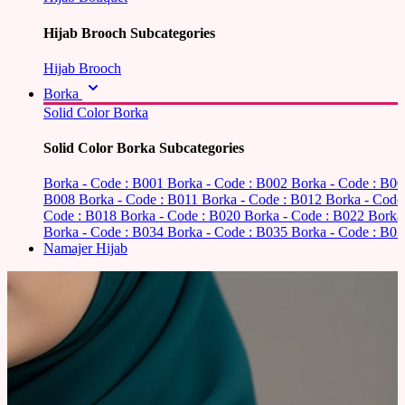
Hijab Brooch Subcategories
Hijab Brooch
Borka
Solid Color Borka
Solid Color Borka Subcategories
Borka - Code : B001
Borka - Code : B002
Borka - Code : B0
B008
Borka - Code : B011
Borka - Code : B012
Borka - Code
Code : B018
Borka - Code : B020
Borka - Code : B022
Borka
Borka - Code : B034
Borka - Code : B035
Borka - Code : B03
Namajer Hijab