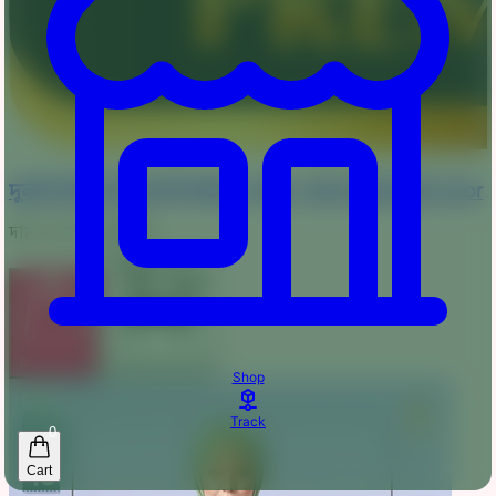
দুবাই চেরি ১পার্ট রেডি হিজাব- 1PRH - RED MAROON Color
দাম :
520
750
টাকা
অর্ডার করুন
কার্টে যোগ করুন
Shop
Track
0
Cart