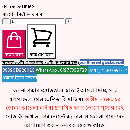
পণ্য কোড:
HB162
পরিমাণ নির্বাচন করুন
−
+
অর্ডার করুন
কার্টে যোগ করুন
সকাল ১০টা থেকে রাত ১০টা (শুক্রবার বন্ধ)
কল করতে ক্লিক করুন :
8809613820026
WhatsApp : 01977355728
ফেসবুকে মেসেজ দিতে
এখানে ক্লিক করুন।
কোনো প্রকার অ্যাডভান্স ছাড়াই আমরা দিচ্ছি সারা
বাংলাদেশে হোম ডেলিভারি সার্ভিস।
অগ্রিম পেমেন্ট এর
কোনো ঝামেলা নেই বা প্রতারিত হবার কোনো সুযোগ নেই,
প্রোডাক্ট দেখে তারপর পেমেন্ট করবেন যে কোনো প্রয়োজনে
যোগাযোগ করুন উপরের নম্বর গুলোতে।