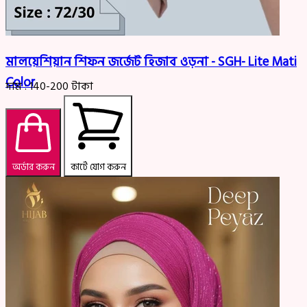
মালয়েশিয়ান শিফন জর্জেট হিজাব ওড়না - SGH- Lite Mati
Color
দাম :
140-200
টাকা
অর্ডার করুন
কার্টে যোগ করুন