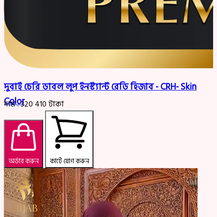
দুবাই চেরি ডাবল লুপ ইনস্ট্যান্ট রেডি হিজাব - CRH- Skin
Color
দাম :
320
410
টাকা
অর্ডার করুন
কার্টে যোগ করুন