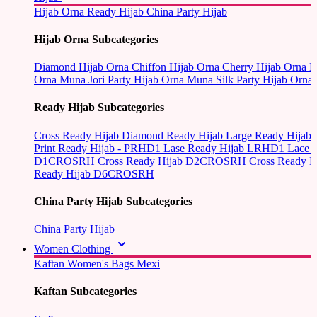
Hijab Orna
Ready Hijab
China Party Hijab
Hijab Orna Subcategories
Diamond Hijab Orna
Chiffon Hijab Orna
Cherry Hijab Orna
L
Orna
Muna Jori Party Hijab Orna
Muna Silk Party Hijab Orna
Ready Hijab Subcategories
Cross Ready Hijab
Diamond Ready Hijab
Large Ready Hijab
Print Ready Hijab - PRHD1
Lase Ready Hijab LRHD1
Lace 
D1CROSRH
Cross Ready Hijab D2CROSRH
Cross Ready
Ready Hijab D6CROSRH
China Party Hijab Subcategories
China Party Hijab
Women Clothing
Kaftan
Women's Bags
Mexi
Kaftan Subcategories