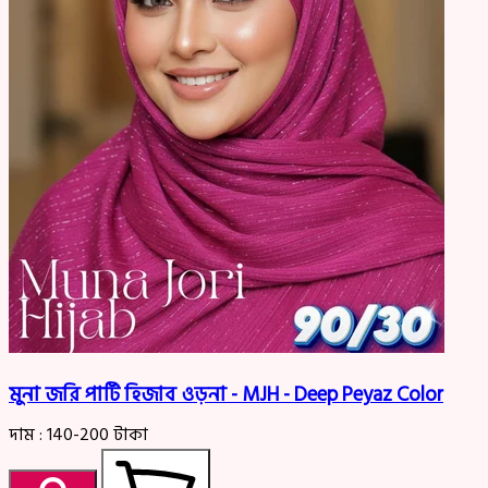
মুনা জরি পার্টি হিজাব ওড়না - MJH - Deep Peyaz Color
দাম :
140-200
টাকা