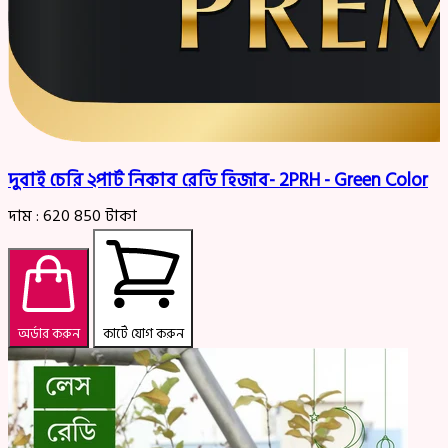
দুবাই চেরি ২পার্ট নিকাব রেডি হিজাব- 2PRH - Green Color
দাম :
620
850
টাকা
অর্ডার করুন
কার্টে যোগ করুন