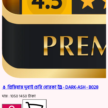
🌷 প্রিমিয়াম দুবাই চেরি বোরকা 🥰 - DARK-ASH - B028
দাম :
1050
1450
টাকা