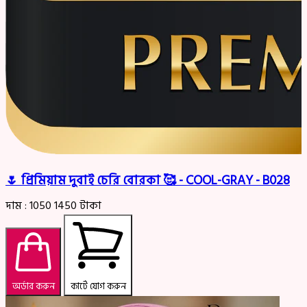
🌷 প্রিমিয়াম দুবাই চেরি বোরকা 🥰 - COOL-GRAY - B028
দাম :
1050
1450
টাকা
অর্ডার করুন
কার্টে যোগ করুন