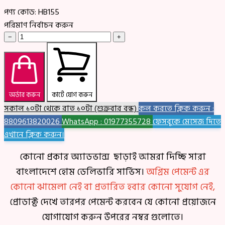
পণ্য কোড:
HB155
পরিমাণ নির্বাচন করুন
−
+
অর্ডার করুন
কার্টে যোগ করুন
সকাল ১০টা থেকে রাত ১০টা (শুক্রবার বন্ধ)
কল করতে ক্লিক করুন :
8809613820026
WhatsApp : 01977355728
ফেসবুকে মেসেজ দিতে
এখানে ক্লিক করুন।
কোনো প্রকার অ্যাডভান্স ছাড়াই আমরা দিচ্ছি সারা
বাংলাদেশে হোম ডেলিভারি সার্ভিস।
অগ্রিম পেমেন্ট এর
কোনো ঝামেলা নেই বা প্রতারিত হবার কোনো সুযোগ নেই,
প্রোডাক্ট দেখে তারপর পেমেন্ট করবেন যে কোনো প্রয়োজনে
যোগাযোগ করুন উপরের নম্বর গুলোতে।