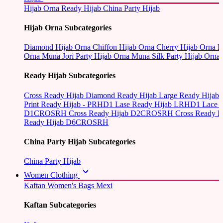
Hijab Orna
Ready Hijab
China Party Hijab
Hijab Orna Subcategories
Diamond Hijab Orna
Chiffon Hijab Orna
Cherry Hijab Orna
L
Orna
Muna Jori Party Hijab Orna
Muna Silk Party Hijab Orna
Ready Hijab Subcategories
Cross Ready Hijab
Diamond Ready Hijab
Large Ready Hijab
Print Ready Hijab - PRHD1
Lase Ready Hijab LRHD1
Lace 
D1CROSRH
Cross Ready Hijab D2CROSRH
Cross Ready
Ready Hijab D6CROSRH
China Party Hijab Subcategories
China Party Hijab
Women Clothing
Kaftan
Women's Bags
Mexi
Kaftan Subcategories