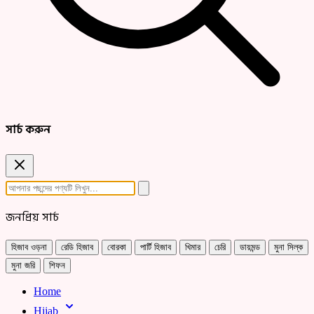
সার্চ করুন
জনপ্রিয় সার্চ
হিজাব ওড়না
রেডি হিজাব
বোরকা
পার্টি হিজাব
খিমার
চেরি
ডায়মন্ড
মুনা সিল্ক
মুনা জরি
শিফন
Home
Hijab