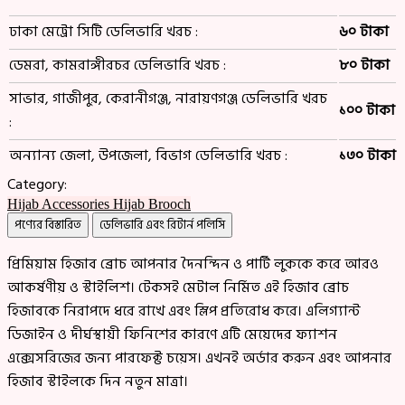
ঢাকা মেট্রো সিটি ডেলিভারি খরচ :
৬০ টাকা
ডেমরা, কামরাঙ্গীরচর ডেলিভারি খরচ :
৮০ টাকা
সাভার, গাজীপুর, কেরানীগঞ্জ, নারায়ণগঞ্জ ডেলিভারি খরচ
১০০ টাকা
:
অন্যান্য জেলা, উপজেলা, বিভাগ ডেলিভারি খরচ :
১৩০ টাকা
Category:
Hijab Accessories
Hijab Brooch
পণ্যের বিস্তারিত
ডেলিভারি এবং রিটার্ন পলিসি
প্রিমিয়াম হিজাব ব্রোচ আপনার দৈনন্দিন ও পার্টি লুককে করে আরও
আকর্ষণীয় ও স্টাইলিশ। টেকসই মেটাল নির্মিত এই হিজাব ব্রোচ
হিজাবকে নিরাপদে ধরে রাখে এবং স্লিপ প্রতিরোধ করে। এলিগ্যান্ট
ডিজাইন ও দীর্ঘস্থায়ী ফিনিশের কারণে এটি মেয়েদের ফ্যাশন
এক্সেসরিজের জন্য পারফেক্ট চয়েস। এখনই অর্ডার করুন এবং আপনার
হিজাব স্টাইলকে দিন নতুন মাত্রা।