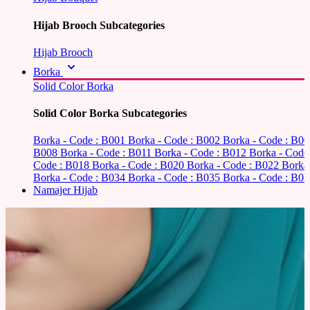
Hijab Brooch Subcategories
Hijab Brooch
Borka
Solid Color Borka
Solid Color Borka Subcategories
Borka - Code : B001
Borka - Code : B002
Borka - Code : B0
B008
Borka - Code : B011
Borka - Code : B012
Borka - Code
Code : B018
Borka - Code : B020
Borka - Code : B022
Borka
Borka - Code : B034
Borka - Code : B035
Borka - Code : B03
Namajer Hijab