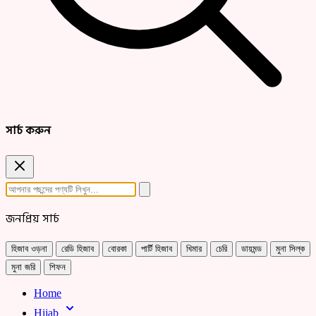
সার্চ করুন
জনপ্রিয় সার্চ
হিজাব ওড়না
রেডি হিজাব
বোরকা
পার্টি হিজাব
খিমার
চেরি
ডায়মন্ড
মুনা সিল্ক
মুনা জরি
শিফন
Home
Hijab