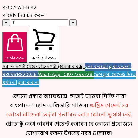
পণ্য কোড:
HB142
পরিমাণ নির্বাচন করুন
−
+
অর্ডার করুন
কার্টে যোগ করুন
সকাল ১০টা থেকে রাত ১০টা (শুক্রবার বন্ধ)
কল করতে ক্লিক করুন :
8809613820026
WhatsApp : 01977355728
ফেসবুকে মেসেজ দিতে
এখানে ক্লিক করুন।
কোনো প্রকার অ্যাডভান্স ছাড়াই আমরা দিচ্ছি সারা
বাংলাদেশে হোম ডেলিভারি সার্ভিস।
অগ্রিম পেমেন্ট এর
কোনো ঝামেলা নেই বা প্রতারিত হবার কোনো সুযোগ নেই,
প্রোডাক্ট দেখে তারপর পেমেন্ট করবেন যে কোনো প্রয়োজনে
যোগাযোগ করুন উপরের নম্বর গুলোতে।