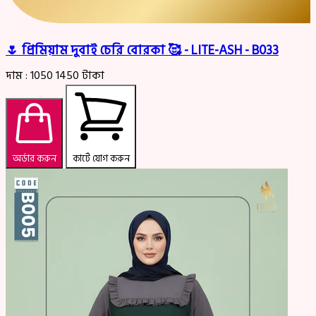
🌷 প্রিমিয়াম দুবাই চেরি বোরকা 🥰 - LITE-ASH - B033
দাম :
1050
1450
টাকা
অর্ডার করুন
কার্টে যোগ করুন