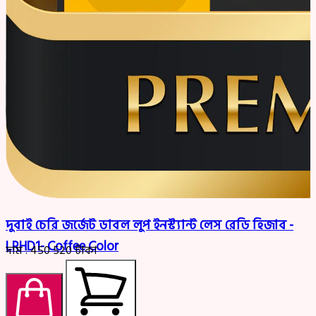
দুবাই চেরি জর্জেট ডাবল লুপ ইনস্ট্যান্ট লেস রেডি হিজাব -
LRHD1- Coffee Color
দাম :
450
520
টাকা