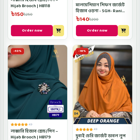
লাক্সারি হিজাব ব্রোচ/পিন –
মালয়েশিয়ান শিফন জর্জেট
Hijab Brooch | HB118
হিজাব ওড়না - SGH- Rani
৳150
৳250
Golapi Color
৳140
৳200
Order now
Order now
-40%
-18%
4.9
4.9
লাক্সারি হিজাব ব্রোচ/পিন –
দুবাই চেরি জর্জেট ডাবল লুপ
Hijab Brooch | HB179