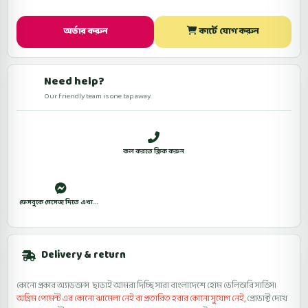
অর্ডার করুন
কার্টে যোগ করুন
Need help?
Our friendly team is one tap away.
সকাল ১০টা থেকে রাত ১০টা (শুক্রবার বন্ধ)
কল করতে ক্লিক করুন
WhatsApp
ফেসবুকে মেসেজ দিতে এখানে ক্লিক করুন।
Delivery & return
কোনো প্রকার অ্যাডভান্স ছাড়াই আমরা দিচ্ছি সারা বাংলাদেশে হোম ডেলিভারি সার্ভিস।
অগ্রিম পেমেন্ট এর কোনো ঝামেলা নেই বা প্রতারিত হবার কোনো সুযোগ নেই,
প্রোডাক্ট দেখে