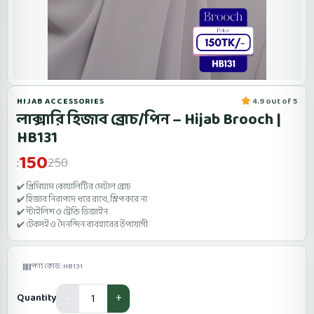
HIJAB ACCESSORIES
4.9 out of 5
লাক্সারি হিজাব ব্রোচ/পিন – Hijab Brooch |
HB131
150
250
:
✔️ প্রিমিয়াম কোয়ালিটির মেটাল ব্রোচ
✔️ হিজাব নিরাপদে ধরে রাখে, স্লিপ করে না
✔️ স্টাইলিশ ও ট্রেন্ডি ডিজাইন
✔️ টেকসই ও দৈনন্দিন ব্যবহারের উপযোগী
পণ্য কোড: HB131
Quantity