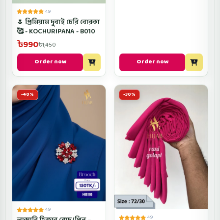
4.9
🌷 প্রিমিয়াম দুবাই চেরি বোরকা
🥰 - KOCHURIPANA - B010
৳990
৳1,450
Order now
Order now
-40%
-30%
4.9
4.9