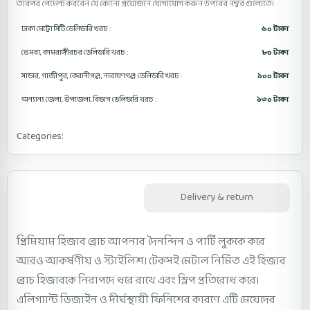
তারপর পেমেন্ট করবেন যে কোনো প্রয়োজনে যোগাযোগ করুন উপরের নম্বর গুলোতে।
ঢাকা মেট্রো সিটি ডেলিভারি খরচ :
৬০ টাকা
ডেমরা, কামরাঙ্গীরচর ডেলিভারি খরচ :
৮০ টাকা
সাভার, গাজীপুর, কেরানীগঞ্জ, নারায়ণগঞ্জ ডেলিভারি খরচ :
১০০ টাকা
অন্যান্য জেলা, উপজেলা, বিভাগ ডেলিভারি খরচ :
১৩০ টাকা
Categories:
Hijab Accessories
Hijab Brooch
Description
Delivery & return
প্রিমিয়াম হিজাব ব্রোচ আপনার দৈনন্দিন ও পার্টি লুককে করে
আরও আকর্ষণীয় ও স্টাইলিশ। টেকসই মেটাল নির্মিত এই হিজাব
ব্রোচ হিজাবকে নিরাপদে ধরে রাখে এবং স্লিপ প্রতিরোধ করে।
এলিগ্যান্ট ডিজাইন ও দীর্ঘস্থায়ী ফিনিশের কারণে এটি মেয়েদের