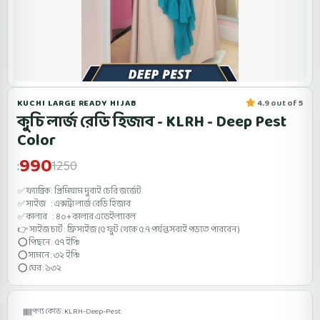
KUCHI LARGE READY HIJAB
4.9 out of 5
কুচি লার্জ রেডি হিজাব - KLRH - Deep Pest
Color
990
1250
:
✅ ফ্যাব্রিক : প্রিমিয়াম দুবাই চেরি জর্জেট
✅ সাইজ : এক্সট্রা লার্জ রেডি হিজাব
✅ কালার : ৪০+ কালার এভেইল্যাবল
👉 সাইজ চার্ট : ফ্রি সাইজ (৫ ফুট থেকে ৫.৭ পর্যন্ত সবাই পড়তে পারবেন )
⭕ পিছনে : ৫৭ ইঞ্চি
⭕
সামনে : ৩২ ইঞ্চি
⭕
ঘের : ১৩২
পণ্য কোড: KLRH-Deep-Pest