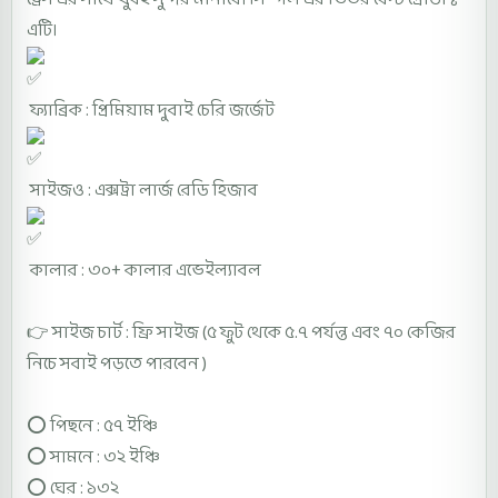
এটি।
ফ্যাব্রিক : প্রিমিয়াম দুবাই চেরি জর্জেট
সাইজও : এক্সট্রা লার্জ রেডি হিজাব
কালার : ৩০+ কালার এভেইল্যাবল
👉 সাইজ চার্ট : ফ্রি সাইজ (৫ ফুট থেকে ৫.৭ পর্যন্ত এবং ৭০ কেজির
নিচে সবাই পড়তে পারবেন )
⭕ পিছনে : ৫৭ ইঞ্চি
⭕
সামনে : ৩২ ইঞ্চি
⭕
ঘের : ১৩২