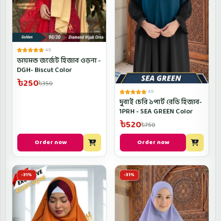
4.9
ডায়মন্ড জর্জেট হিজাব ওড়না -
DGH- Biscut Color
৳250
৳350
4.9
দুবাই চেরি ১পার্ট রেডি হিজাব-
1PRH - SEA GREEN Color
৳520
৳750
Order now
Order now
-31%
-31%