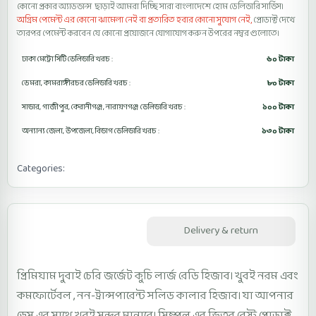
কোনো প্রকার অ্যাডভান্স ছাড়াই আমরা দিচ্ছি সারা বাংলাদেশে হোম ডেলিভারি সার্ভিস।
অগ্রিম পেমেন্ট এর কোনো ঝামেলা নেই বা প্রতারিত হবার কোনো সুযোগ নেই,
প্রোডাক্ট দেখে
তারপর পেমেন্ট করবেন যে কোনো প্রয়োজনে যোগাযোগ করুন উপরের নম্বর গুলোতে।
ঢাকা মেট্রো সিটি ডেলিভারি খরচ :
৬০ টাকা
ডেমরা, কামরাঙ্গীরচর ডেলিভারি খরচ :
৮০ টাকা
সাভার, গাজীপুর, কেরানীগঞ্জ, নারায়ণগঞ্জ ডেলিভারি খরচ :
১০০ টাকা
অন্যান্য জেলা, উপজেলা, বিভাগ ডেলিভারি খরচ :
১৩০ টাকা
Categories:
Kuchi Large Ready Hijab
Description
Delivery & return
প্রিমিয়াম দুবাই চেরি জর্জেট কুচি লার্জ রেডি হিজাব। খুবই নরম এবং
কমফোর্টেবল , নন-ট্রান্সপারেন্ট সলিড কালার হিজাব। যা আপনার
ড্রেস এর সাথে খুবই সুন্দর মানাবে। সিম্পল এর ভিতর বেস্ট প্রোডাক্ট