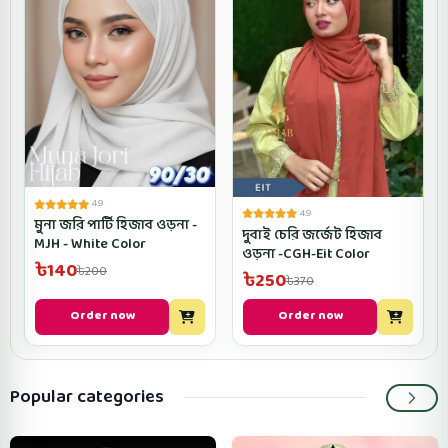
4.9
4.9
মুনা জরি পার্টি হিজাব ওড়না -
দুবাই চেরি জর্জেট হিজাব
MJH - White Color
ওড়না -CGH-Eit Color
৳140
৳200
৳250
৳370
Order now
Order now
Popular categories