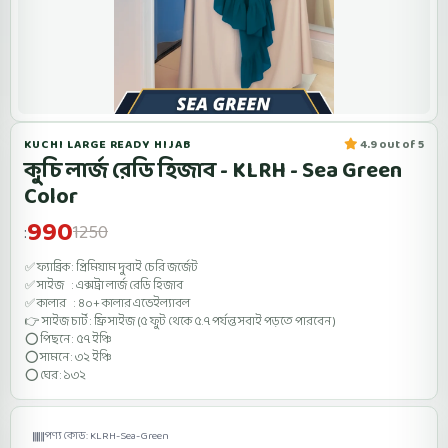
KUCHI LARGE READY HIJAB
4.9 out of 5
কুচি লার্জ রেডি হিজাব - KLRH - Sea Green
Color
990
1250
:
✅ ফ্যাব্রিক : প্রিমিয়াম দুবাই চেরি জর্জেট
✅ সাইজ : এক্সট্রা লার্জ রেডি হিজাব
✅ কালার : ৪০+ কালার এভেইল্যাবল
👉 সাইজ চার্ট : ফ্রি সাইজ (৫ ফুট থেকে ৫.৭ পর্যন্ত সবাই পড়তে পারবেন )
⭕ পিছনে : ৫৭ ইঞ্চি
⭕
সামনে : ৩২ ইঞ্চি
⭕
ঘের : ১৩২
পণ্য কোড: KLRH-Sea-Green