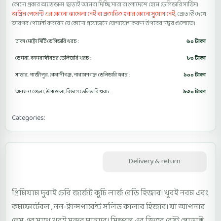
কোনো প্রকার অ্যাডভান্স ছাড়াই আমরা দিচ্ছি সারা বাংলাদেশে হোম ডেলিভারি সার্ভিস।
অগ্রিম পেমেন্ট এর কোনো ঝামেলা নেই বা প্রতারিত হবার কোনো সুযোগ নেই,
প্রোডাক্ট দেখে
তারপর পেমেন্ট করবেন যে কোনো প্রয়োজনে যোগাযোগ করুন উপরের নম্বর গুলোতে।
ঢাকা মেট্রো সিটি ডেলিভারি খরচ :
৬০ টাকা
ডেমরা, কামরাঙ্গীরচর ডেলিভারি খরচ :
৮০ টাকা
সাভার, গাজীপুর, কেরানীগঞ্জ, নারায়ণগঞ্জ ডেলিভারি খরচ :
১০০ টাকা
অন্যান্য জেলা, উপজেলা, বিভাগ ডেলিভারি খরচ :
১৩০ টাকা
Categories:
Kuchi Large Ready Hijab
Description
Delivery & return
প্রিমিয়াম দুবাই চেরি জর্জেট কুচি লার্জ রেডি হিজাব। খুবই নরম এবং
কমফোর্টেবল , নন-ট্রান্সপারেন্ট সলিড কালার হিজাব। যা আপনার
ড্রেস এর সাথে খুবই সুন্দর মানাবে। সিম্পল এর ভিতর বেস্ট প্রোডাক্ট