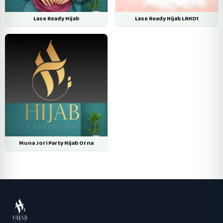
Lase Ready Hijab
Lase Ready Hijab LRHD1
Muna Jori Party Hijab Orna