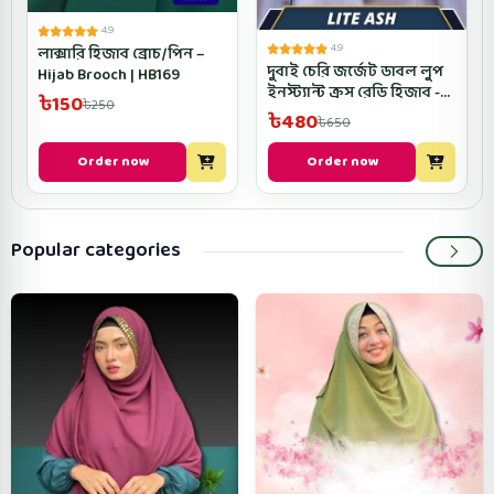
4.9
4.9
লাক্সারি হিজাব ব্রোচ/পিন –
দুবাই চেরি জর্জেট ডাবল লুপ
Hijab Brooch | HB169
ইনস্ট্যান্ট ক্রস রেডি হিজাব -
৳150
৳250
D3CROSRH- lite ash Color
৳480
৳650
Order now
Order now
Popular categories