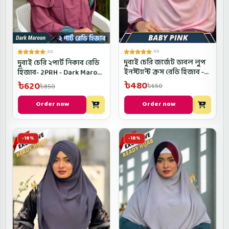
4.9
4.9
দুবাই চেরি জর্জেট ডাবল লুপ
দুবাই চেরি ২পার্ট নিকাব রেডি
ইনস্ট্যান্ট ক্রস রেডি হিজাব -
হিজাব- 2PRH - Dark Maroon
D2CROSRH- Baby Pink
Color
৳480
৳620
৳650
৳850
Color
Order now
Order now
-18%
-18%