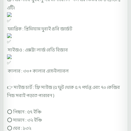
এটি।
ফ্যাব্রিক : প্রিমিয়াম দুবাই চেরি জর্জেট
সাইজও : এক্সট্রা লার্জ রেডি হিজাব
কালার : ৩০+ কালার এভেইল্যাবল
👉 সাইজ চার্ট : ফ্রি সাইজ (৫ ফুট থেকে ৫.৭ পর্যন্ত এবং ৭০ কেজির
নিচে সবাই পড়তে পারবেন )
⭕ পিছনে : ৫৭ ইঞ্চি
⭕
সামনে : ৩২ ইঞ্চি
⭕
ঘের : ১৩২