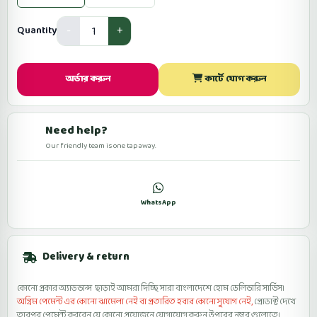
Quantity
অর্ডার করুন
কার্টে যোগ করুন
Need help?
Our friendly team is one tap away.
কল
WhatsApp
ফেসবুকে মেসেজ
Delivery & return
কোনো প্রকার অ্যাডভান্স ছাড়াই আমরা দিচ্ছি সারা বাংলাদেশে হোম ডেলিভারি সার্ভিস।
অগ্রিম পেমেন্ট এর কোনো ঝামেলা নেই বা প্রতারিত হবার কোনো সুযোগ নেই,
প্রোডাক্ট দেখে
তারপর পেমেন্ট করবেন যে কোনো প্রয়োজনে যোগাযোগ করুন উপরের নম্বর গুলোতে।