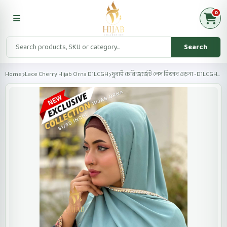
0
Search
Home
Lace Cherry Hijab Orna D1LCGH
দুবাই চেরি জর্জেট লেস হিজাব ওড়না -D1LCGH- Cool Gray...