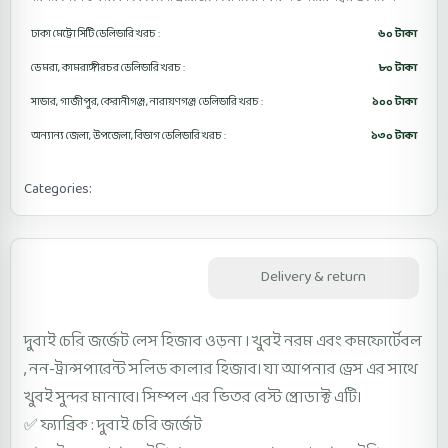
ঢাকা মেট্রো সিটি ডেলিভারি খরচ :
৬০ টাকা
ডেমরা, কামরাঙ্গীরচর ডেলিভারি খরচ :
৮০ টাকা
সাভার, গাজীপুর, কেরানীগঞ্জ, নারায়ণগঞ্জ ডেলিভারি খরচ :
১০০ টাকা
অন্যান্য জেলা, উপজেলা, বিভাগ ডেলিভারি খরচ :
১৩০ টাকা
Categories:
Lace Cherry Hijab Orna D1LCGH
Lace Hijab Orna
Description
Delivery & return
দুবাই চেরি জর্জেট লেস হিজাব ওড়না । খুবই নরম এবং কমফোর্টেবল
, নন-ট্রান্সপারেন্ট সলিড কালার হিজাব। যা আপনার ড্রেস এর সাথে
খুবই সুন্দর মানাবে। সিম্পল এর ভিতর বেস্ট প্রোডাক্ট এটি।
✅ ফ্যাব্রিক : দুবাই চেরি জর্জেট