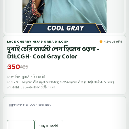
LACE CHERRY HIJAB ORNA D1LCGH
4.9 out of 5
দুবাই চেরি জর্জেট লেস হিজাব ওড়না -
D1LCGH- Cool Gray Color
350
425
:
✅ ফ্যাব্রিক : দুবাই চেরি জর্জেট
✅ সাইজ : ৮১/৩০ ইঞ্চি (ফুল কাভারেজ ) এবং ৯০/৩০ ইঞ্চি (এক্সট্রা লার্জ কাভারেজ )
✅ কালার : ৪০+ কালার এভেইল্যাবল
পণ্য কোড: D1LCGH-cool-gray
Size:
81/30 Inchi
90/30 Inchi