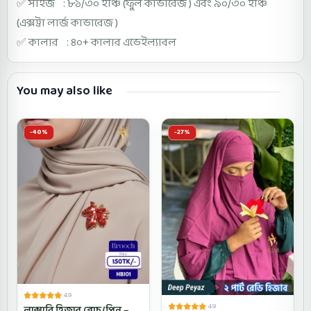
✅ সাইজ : ৮১/৩০ ইঞ্চি (ফুল কাভারেজ ) এবং ৯০/৩০ ইঞ্চি
(এক্সট্রা লার্জ কাভারেজ )
✅ কালার : ৪০+ কালার এভেইল্যাবল
You may also like
-40%
-27%
4.9
4.9
লাক্সারি হিজাব ব্রোচ/পিন –