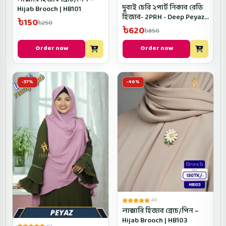
দুবাই চেরি ২পার্ট নিকাব রেডি
Hijab Brooch | HB101
হিজাব- 2PRH - Deep Peyaz
৳150
৳250
Color
৳620
৳850
Order now
Order now
-37%
-40%
4.9
লাক্সারি হিজাব ব্রোচ/পিন –
Hijab Brooch | HB103