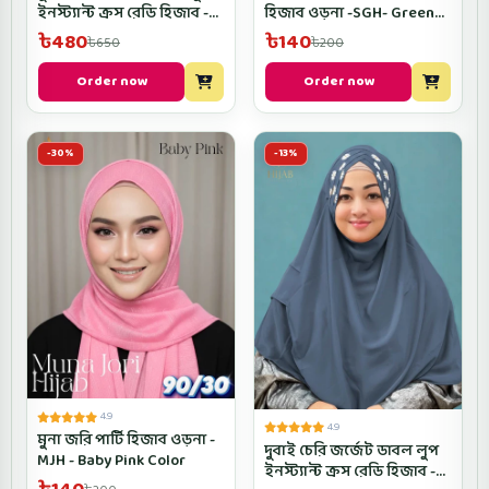
ইনস্ট্যান্ট ক্রস রেডি হিজাব -
হিজাব ওড়না -SGH- Green
D2CROSRH- Mint Color
Color
৳480
৳140
৳650
৳200
Order now
Order now
-30%
-13%
4.9
4.9
মুনা জরি পার্টি হিজাব ওড়না -
দুবাই চেরি জর্জেট ডাবল লুপ
MJH - Baby Pink Color
ইনস্ট্যান্ট ক্রস রেডি হিজাব -