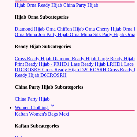
Hijab Orna
Ready Hijab
China Party Hijab
Hijab Orna Subcategories
Diamond Hijab Orna
Chiffon Hijab Orna
Cherry Hijab Orna
L
Orna
Muna Jori Party Hijab Orna
Muna Silk Party Hijab Orna
Ready Hijab Subcategories
Cross Ready Hijab
Diamond Ready Hijab
Large Ready Hijab
Print Ready Hijab - PRHD1
Lase Ready Hijab LRHD1
Lace 
D1CROSRH
Cross Ready Hijab D2CROSRH
Cross Ready
Ready Hijab D6CROSRH
China Party Hijab Subcategories
China Party Hijab
Women Clothing
Kaftan
Women's Bags
Mexi
Kaftan Subcategories