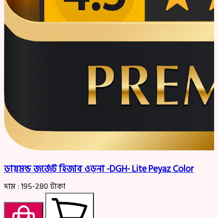
ডায়মন্ড জর্জেট হিজাব ওড়না -DGH- Lite Peyaz Color
দাম :
195-280
টাকা