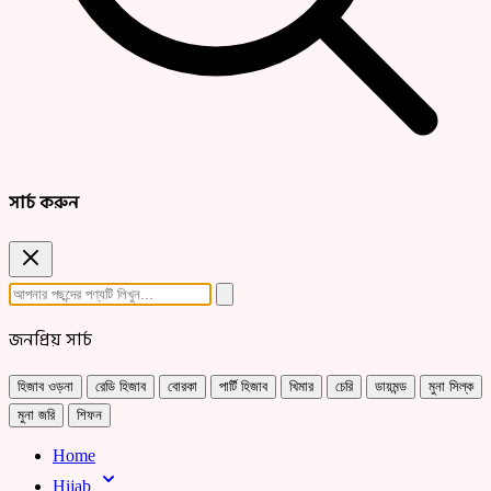
সার্চ করুন
জনপ্রিয় সার্চ
হিজাব ওড়না
রেডি হিজাব
বোরকা
পার্টি হিজাব
খিমার
চেরি
ডায়মন্ড
মুনা সিল্ক
মুনা জরি
শিফন
Home
Hijab