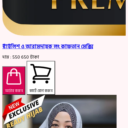
স্টাইলিশ ও আরামদায়ক লং কাফতান মেক্সি
দাম :
550
650
টাকা
অর্ডার করুন
কার্টে যোগ করুন