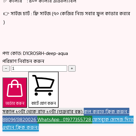
✅ কালার : ৪০+ কালার এভেইল্যাবল
👉 সাইজ চার্ট : ফ্রি সাইজ (৭০ কেজির নিচে সবার ফুল কাভার করবে
)
পণ্য কোড:
D1CROSRH-deep-aqua
পরিমাণ নির্বাচন করুন
−
+
অর্ডার করুন
কার্টে যোগ করুন
সকাল ১০টা থেকে রাত ১০টা (শুক্রবার বন্ধ)
কল করতে ক্লিক করুন :
8809613820026
WhatsApp : 01977355728
ফেসবুকে মেসেজ দিতে
এখানে ক্লিক করুন।