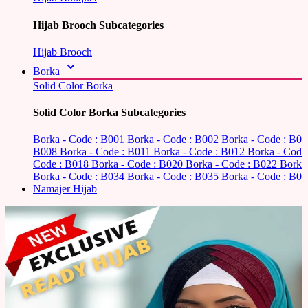
Hijab Brooch Subcategories
Hijab Brooch
Borka
Solid Color Borka
Solid Color Borka Subcategories
Borka - Code : B001
Borka - Code : B002
Borka - Code : B0
B008
Borka - Code : B011
Borka - Code : B012
Borka - Code
Code : B018
Borka - Code : B020
Borka - Code : B022
Borka
Borka - Code : B034
Borka - Code : B035
Borka - Code : B03
Namajer Hijab