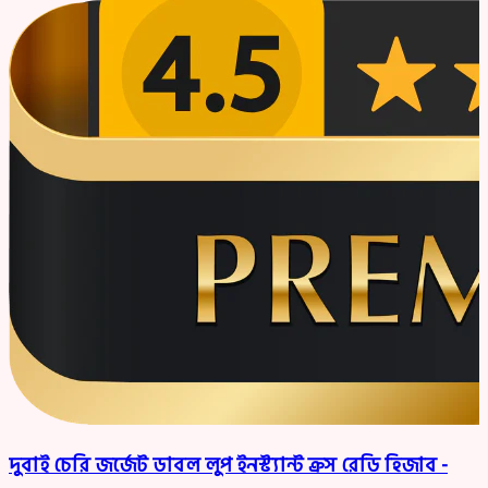
দুবাই চেরি জর্জেট ডাবল লুপ ইনস্ট্যান্ট ক্রস রেডি হিজাব -