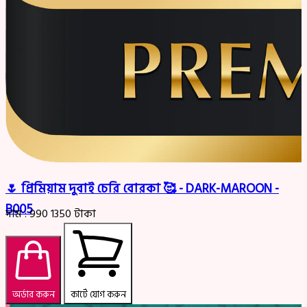
🌷 প্রিমিয়াম দুবাই চেরি বোরকা 🥰 - DARK-MAROON -
B005
দাম :
990
1350
টাকা
অর্ডার করুন
কার্টে যোগ করুন