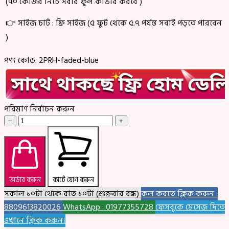
(৭০ কেজির নিচে সবার ফুল কাভার করবে )
👉 সাইজ চার্ট : ফ্রি সাইজ (৫ ফুট থেকে ৫.৭ পর্যন্ত সবাই পড়তে পারবেন
)
পণ্য কোড:
2PRH-faded-blue
পরিমাণ নির্বাচন করুন
−
+
অর্ডার করুন
কার্টে যোগ করুন
সকাল ১০টা থেকে রাত ১০টা (শুক্রবার বন্ধ)
কল করতে ক্লিক করুন :
8809613820026
WhatsApp : 01977355728
ফেসবুকে মেসেজ দিতে
এখানে ক্লিক করুন।