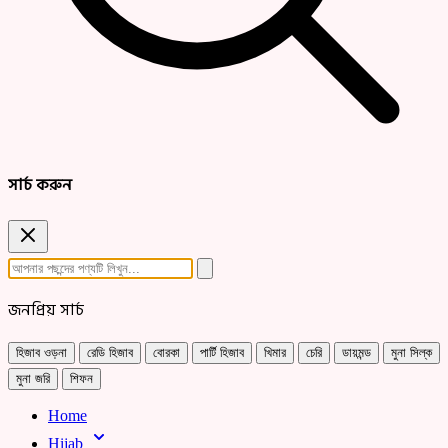
সার্চ করুন
জনপ্রিয় সার্চ
হিজাব ওড়না
রেডি হিজাব
বোরকা
পার্টি হিজাব
খিমার
চেরি
ডায়মন্ড
মুনা সিল্ক
মুনা জরি
শিফন
Home
Hijab