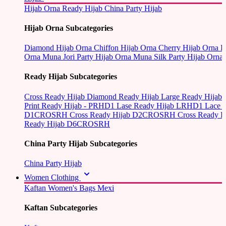
Hijab Orna
Ready Hijab
China Party Hijab
Hijab Orna Subcategories
Diamond Hijab Orna
Chiffon Hijab Orna
Cherry Hijab Orna
L
Orna
Muna Jori Party Hijab Orna
Muna Silk Party Hijab Orna
Ready Hijab Subcategories
Cross Ready Hijab
Diamond Ready Hijab
Large Ready Hijab
Print Ready Hijab - PRHD1
Lase Ready Hijab LRHD1
Lace 
D1CROSRH
Cross Ready Hijab D2CROSRH
Cross Ready
Ready Hijab D6CROSRH
China Party Hijab Subcategories
China Party Hijab
Women Clothing
Kaftan
Women's Bags
Mexi
Kaftan Subcategories