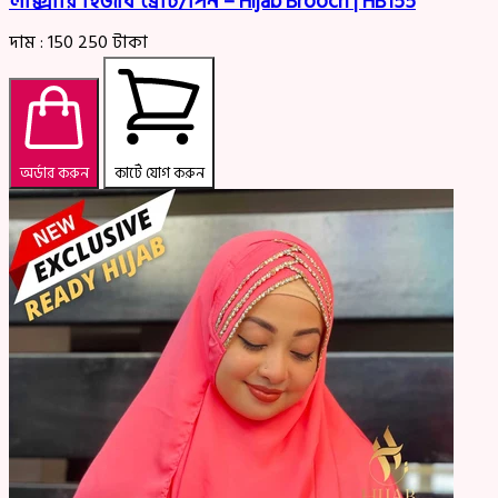
লাক্সারি হিজাব ব্রোচ/পিন – Hijab Brooch | HB155
দাম :
150
250
টাকা
অর্ডার করুন
কার্টে যোগ করুন