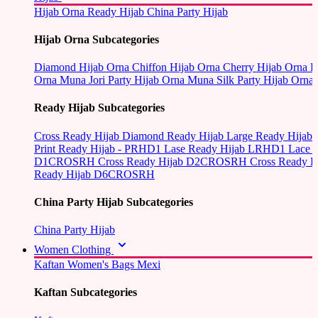
Hijab Orna
Ready Hijab
China Party Hijab
Hijab Orna Subcategories
Diamond Hijab Orna
Chiffon Hijab Orna
Cherry Hijab Orna
L
Orna
Muna Jori Party Hijab Orna
Muna Silk Party Hijab Orna
Ready Hijab Subcategories
Cross Ready Hijab
Diamond Ready Hijab
Large Ready Hijab
Print Ready Hijab - PRHD1
Lase Ready Hijab LRHD1
Lace 
D1CROSRH
Cross Ready Hijab D2CROSRH
Cross Ready
Ready Hijab D6CROSRH
China Party Hijab Subcategories
China Party Hijab
Women Clothing
Kaftan
Women's Bags
Mexi
Kaftan Subcategories