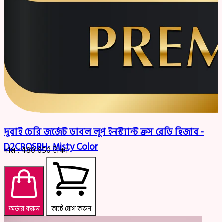
দুবাই চেরি জর্জেট ডাবল লুপ ইনস্ট্যান্ট ক্রস রেডি হিজাব -
D2CROSRH- Misty Color
দাম :
480
650
টাকা
অর্ডার করুন
কার্টে যোগ করুন