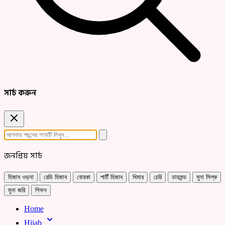
সার্চ করুন
জনপ্রিয় সার্চ
হিজাব ওড়না
রেডি হিজাব
বোরকা
পার্টি হিজাব
খিমার
চেরি
ডায়মন্ড
মুনা সিল্ক
মুনা জরি
শিফন
Home
Hijab