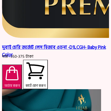
দুবাই চেরি জর্জেট লেস হিজাব ওড়না -D1LCGH- Baby Pink
Color
দাম :
350-375
টাকা
অর্ডার করুন
কার্টে যোগ করুন