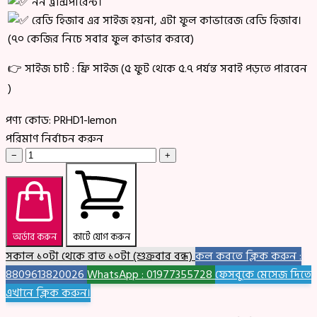
নন ট্রান্সপারেন্ট।
রেডি হিজাব এর সাইজ হয়না, এটা ফুল কাভারেজ রেডি হিজাব।
(৭০ কেজির নিচে সবার ফুল কাভার করবে)
👉 সাইজ চার্ট : ফ্রি সাইজ (৫ ফুট থেকে ৫.৭ পর্যন্ত সবাই পড়তে পারবেন
)
পণ্য কোড:
PRHD1-lemon
পরিমাণ নির্বাচন করুন
−
+
অর্ডার করুন
কার্টে যোগ করুন
সকাল ১০টা থেকে রাত ১০টা (শুক্রবার বন্ধ)
কল করতে ক্লিক করুন :
8809613820026
WhatsApp : 01977355728
ফেসবুকে মেসেজ দিতে
এখানে ক্লিক করুন।