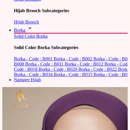
Hijab Brooch Subcategories
Hijab Brooch
Borka
Solid Color Borka
Solid Color Borka Subcategories
Borka - Code : B001
Borka - Code : B002
Borka - Code : B0
B008
Borka - Code : B011
Borka - Code : B012
Borka - Code
Code : B018
Borka - Code : B020
Borka - Code : B022
Borka
Borka - Code : B034
Borka - Code : B035
Borka - Code : B03
Namajer Hijab