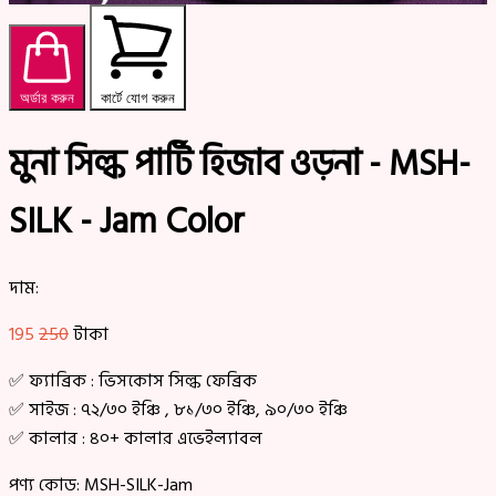
অর্ডার করুন
কার্টে যোগ করুন
মুনা সিল্ক পার্টি হিজাব ওড়না - MSH-
SILK - Jam Color
দাম:
195
250
টাকা
✅ ফ্যাব্রিক : ভিসকোস সিল্ক ফেব্রিক
✅ সাইজ : ৭২/৩০ ইঞ্চি , ৮১/৩০ ইঞ্চি, ৯০/৩০ ইঞ্চি
✅ কালার : ৪০+ কালার এভেইল্যাবল
পণ্য কোড:
MSH-SILK-Jam