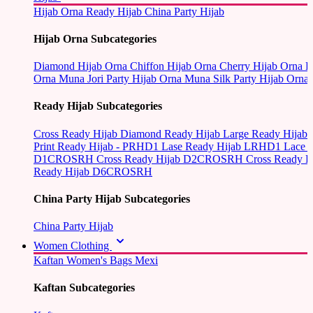
Hijab Orna
Ready Hijab
China Party Hijab
Hijab Orna Subcategories
Diamond Hijab Orna
Chiffon Hijab Orna
Cherry Hijab Orna
L
Orna
Muna Jori Party Hijab Orna
Muna Silk Party Hijab Orna
Ready Hijab Subcategories
Cross Ready Hijab
Diamond Ready Hijab
Large Ready Hijab
Print Ready Hijab - PRHD1
Lase Ready Hijab LRHD1
Lace 
D1CROSRH
Cross Ready Hijab D2CROSRH
Cross Ready
Ready Hijab D6CROSRH
China Party Hijab Subcategories
China Party Hijab
Women Clothing
Kaftan
Women's Bags
Mexi
Kaftan Subcategories