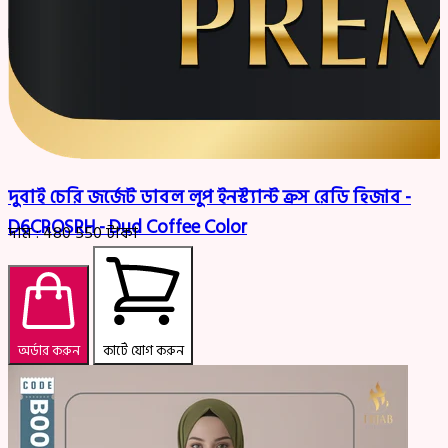
দুবাই চেরি জর্জেট ডাবল লুপ ইনস্ট্যান্ট ক্রস রেডি হিজাব -
D6CROSRH - Dud Coffee Color
দাম :
480
550
টাকা
অর্ডার করুন
কার্টে যোগ করুন