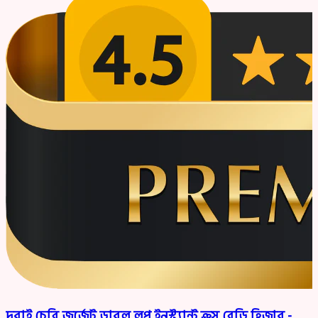
দুবাই চেরি জর্জেট ডাবল লুপ ইনস্ট্যান্ট ক্রস রেডি হিজাব -