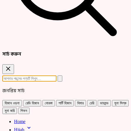
সার্চ করুন
জনপ্রিয় সার্চ
হিজাব ওড়না
রেডি হিজাব
বোরকা
পার্টি হিজাব
খিমার
চেরি
ডায়মন্ড
মুনা সিল্ক
মুনা জরি
শিফন
Home
Hijab