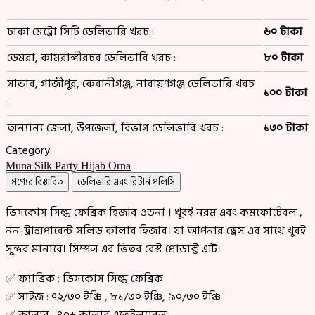
ঢাকা মেট্রো সিটি ডেলিভারি খরচ :
৬০ টাকা
ডেমরা, কামরাঙ্গীরচর ডেলিভারি খরচ :
৮০ টাকা
সাভার, গাজীপুর, কেরানীগঞ্জ, নারায়ণগঞ্জ ডেলিভারি খরচ
১০০ টাকা
:
অন্যান্য জেলা, উপজেলা, বিভাগ ডেলিভারি খরচ :
১৩০ টাকা
Category:
Muna Silk Party Hijab Orna
পণ্যের বিস্তারিত
ডেলিভারি এবং রিটার্ন পলিসি
ভিসকোস সিল্ক ফেব্রিক হিজাব ওড়না । খুবই নরম এবং কমফোর্টেবল ,
নন-ট্রান্সপারেন্ট সলিড কালার হিজাব। যা আপনার ড্রেস এর সাথে খুবই
সুন্দর মানাবে। সিম্পল এর ভিতর বেস্ট প্রোডাক্ট এটি।
✅ ফ্যাব্রিক : ভিসকোস সিল্ক ফেব্রিক
✅ সাইজ : ৭২/৩০ ইঞ্চি , ৮১/৩০ ইঞ্চি, ৯০/৩০ ইঞ্চি