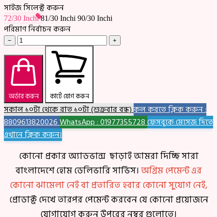
সাইজ সিলেক্ট করুন
72/30 Inchi
81/30 Inchi
90/30 Inchi
পরিমাণ নির্বাচন করুন
−
+
অর্ডার করুন
কার্টে যোগ করুন
সকাল ১০টা থেকে রাত ১০টা (শুক্রবার বন্ধ)
কল করতে ক্লিক করুন :
8809613820026
WhatsApp : 01977355728
ফেসবুকে মেসেজ দিতে
এখানে ক্লিক করুন।
কোনো প্রকার অ্যাডভান্স ছাড়াই আমরা দিচ্ছি সারা
বাংলাদেশে হোম ডেলিভারি সার্ভিস।
অগ্রিম পেমেন্ট এর
কোনো ঝামেলা নেই বা প্রতারিত হবার কোনো সুযোগ নেই,
প্রোডাক্ট দেখে তারপর পেমেন্ট করবেন যে কোনো প্রয়োজনে
যোগাযোগ করুন উপরের নম্বর গুলোতে।