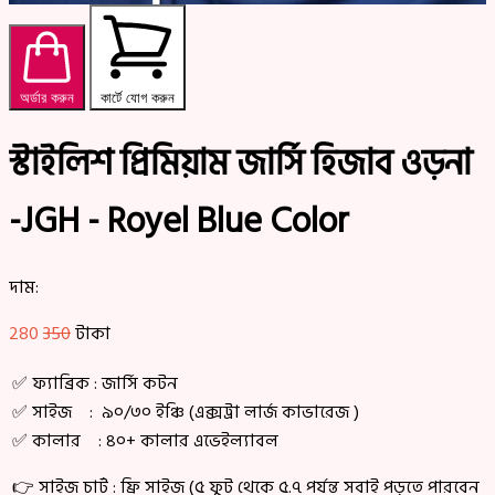
অর্ডার করুন
কার্টে যোগ করুন
স্টাইলিশ প্রিমিয়াম জার্সি হিজাব ওড়না
-JGH - Royel Blue Color
দাম:
280
350
টাকা
✅ ফ্যাব্রিক : জার্সি কটন
✅ সাইজ : ৯০/৩০ ইঞ্চি (এক্সট্রা লার্জ কাভারেজ )
✅ কালার : ৪০+ কালার এভেইল্যাবল
👉 সাইজ চার্ট : ফ্রি সাইজ (৫ ফুট থেকে ৫.৭ পর্যন্ত সবাই পড়তে পারবেন