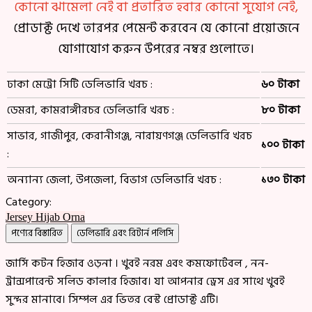
কোনো ঝামেলা নেই বা প্রতারিত হবার কোনো সুযোগ নেই,
প্রোডাক্ট দেখে তারপর পেমেন্ট করবেন যে কোনো প্রয়োজনে
যোগাযোগ করুন উপরের নম্বর গুলোতে।
ঢাকা মেট্রো সিটি ডেলিভারি খরচ :
৬০ টাকা
ডেমরা, কামরাঙ্গীরচর ডেলিভারি খরচ :
৮০ টাকা
সাভার, গাজীপুর, কেরানীগঞ্জ, নারায়ণগঞ্জ ডেলিভারি খরচ
১০০ টাকা
:
অন্যান্য জেলা, উপজেলা, বিভাগ ডেলিভারি খরচ :
১৩০ টাকা
Category:
Jersey Hijab Orna
পণ্যের বিস্তারিত
ডেলিভারি এবং রিটার্ন পলিসি
জার্সি কটন হিজাব ওড়না । খুবই নরম এবং কমফোর্টেবল , নন-
ট্রান্সপারেন্ট সলিড কালার হিজাব। যা আপনার ড্রেস এর সাথে খুবই
সুন্দর মানাবে। সিম্পল এর ভিতর বেস্ট প্রোডাক্ট এটি।