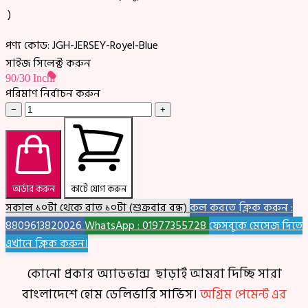
)
পণ্য কোড:
JGH-JERSEY-Royel-Blue
সাইজ সিলেক্ট করুন
90/30 Inchi
পরিমাণ নির্বাচন করুন
−
+
অর্ডার করুন
কার্টে যোগ করুন
সকাল ১০টা থেকে রাত ১০টা (শুক্রবার বন্ধ)
কল করতে ক্লিক করুন :
8809613820026
WhatsApp : 01977355728
ফেসবুকে মেসেজ দিতে
এখানে ক্লিক করুন।
কোনো প্রকার অ্যাডভান্স ছাড়াই আমরা দিচ্ছি সারা
বাংলাদেশে হোম ডেলিভারি সার্ভিস।
অগ্রিম পেমেন্ট এর