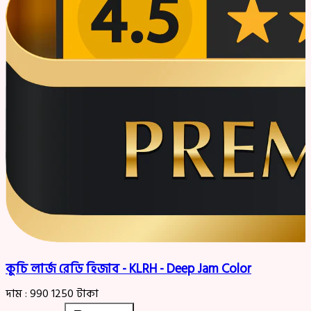
কুচি লার্জ রেডি হিজাব - KLRH - Deep Jam Color
দাম :
990
1250
টাকা