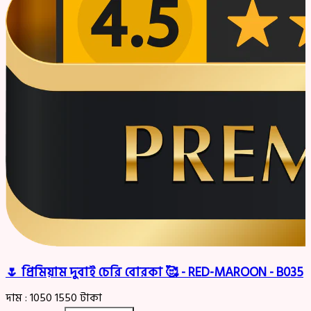
🌷 প্রিমিয়াম দুবাই চেরি বোরকা 🥰 - RED-MAROON - B035
দাম :
1050
1550
টাকা