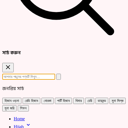
সার্চ করুন
জনপ্রিয় সার্চ
হিজাব ওড়না
রেডি হিজাব
বোরকা
পার্টি হিজাব
খিমার
চেরি
ডায়মন্ড
মুনা সিল্ক
মুনা জরি
শিফন
Home
Hijab