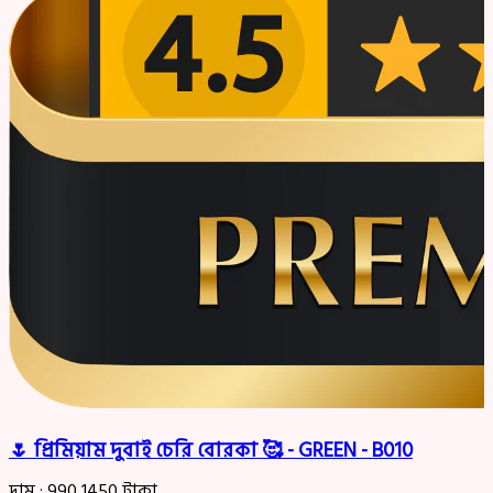
🌷 প্রিমিয়াম দুবাই চেরি বোরকা 🥰 - GREEN - B010
দাম :
990
1450
টাকা