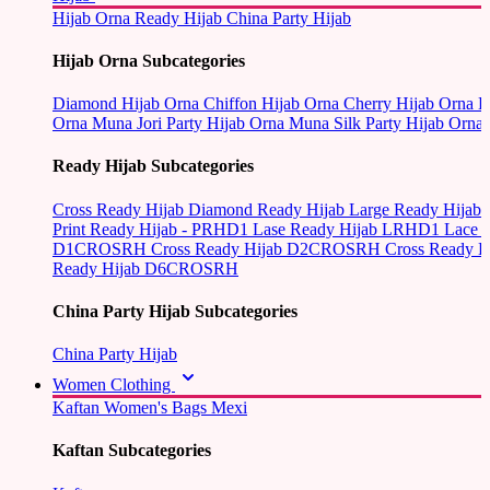
Hijab Orna
Ready Hijab
China Party Hijab
Hijab Orna Subcategories
Diamond Hijab Orna
Chiffon Hijab Orna
Cherry Hijab Orna
L
Orna
Muna Jori Party Hijab Orna
Muna Silk Party Hijab Orna
Ready Hijab Subcategories
Cross Ready Hijab
Diamond Ready Hijab
Large Ready Hijab
Print Ready Hijab - PRHD1
Lase Ready Hijab LRHD1
Lace 
D1CROSRH
Cross Ready Hijab D2CROSRH
Cross Ready
Ready Hijab D6CROSRH
China Party Hijab Subcategories
China Party Hijab
Women Clothing
Kaftan
Women's Bags
Mexi
Kaftan Subcategories