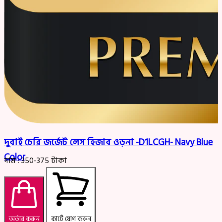
দুবাই চেরি জর্জেট লেস হিজাব ওড়না -D1LCGH- Navy Blue
Color
দাম :
350-375
টাকা
অর্ডার করুন
কার্টে যোগ করুন