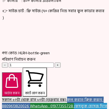
✅ কালার : ৪০+ কালার এভেইল্যাবল
👉 সাইজ চার্ট : ফ্রি সাইজ (৭০ কেজির নিচে সবার ফুল কাভার করবে
)
পণ্য কোড:
HLRH-bottle-green
পরিমাণ নির্বাচন করুন
−
+
অর্ডার করুন
কার্টে যোগ করুন
সকাল ১০টা থেকে রাত ১০টা (শুক্রবার বন্ধ)
কল করতে ক্লিক করুন :
8809613820026
WhatsApp : 01977355728
ফেসবুকে মেসেজ দিতে