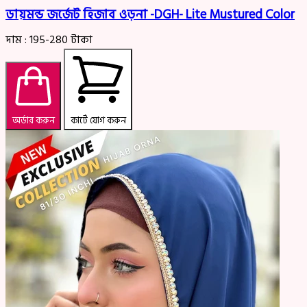
ডায়মন্ড জর্জেট হিজাব ওড়না -DGH- Lite Mustured Color
দাম :
195-280
টাকা
অর্ডার করুন
কার্টে যোগ করুন