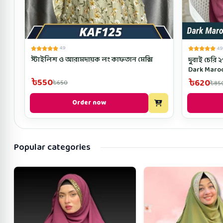
4.9
4.9
স্টাইলিশ ও আরামদায়ক লং কাফতান মেক্সি
দুবাই চেরি ২পার্ট নিকাব রেডি হি
Dark Maro
৳550
৳620
৳650
৳85
Order now
Popular categories