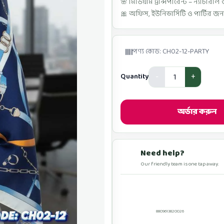
🌸 মিডিয়াম ট্রান্সপারেন্ট – ন্যাচারাল
🎀 অফিস, ইউনিভার্সিটি ও পার্টির জন্
পণ্য কোড: CH02-12-PARTY
Quantity
অর্ডার করুন
Need help?
Our friendly team is one tap away.
কল
8809613820026