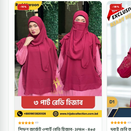
-15%
-18%
4.9
4.9
দুবাই চেরি জর্জ
শিফন জর্জেট ৩পার্ট রেডি হিজাব- 3PRH - Red