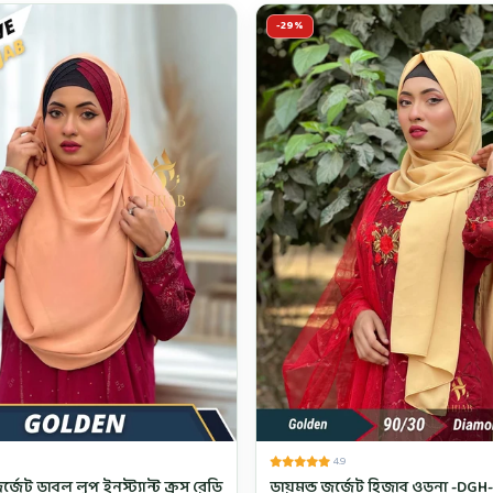
-29%
4.9
েট ডাবল লুপ ইনস্ট্যান্ট ক্রস রেডি
ডায়মন্ড জর্জেট হিজাব ওড়না -DGH-