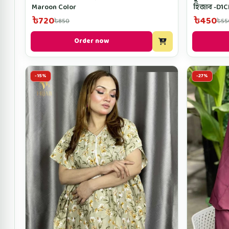
হিজাব -D1
Maroon Color
৳450
৳720
৳55
৳850
Order now
-15%
-27%