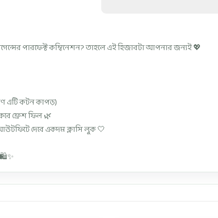
িগেন্সের পারফেক্ট কম্বিনেশন? তাহলে এই হিজাবটা আপনার জন্যই 💖
কারণ এটি কটন কাপড়)
ে ফ্রেশ ফিল 🌿
 আউটফিটে দেবে একদম ক্লাসি লুক 🤍
🛍️✨