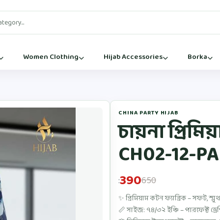
Women Clothing
Hijab Accessories
Borka
CHINA PARTY HIJAB
চায়না প্রিমি
CH02-12-PA
390
650
:
✨ প্রিমিয়াম কটন ফ্যাব্রিক – সফট, স্ম
📏 সাইজ: ৭৪/৩২ ইঞ্চি – পারফেক্ট ড্