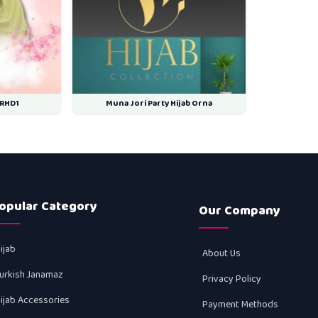
LRHD1
Muna Jori Party Hijab Orna
opular Category
Our Company
ijab
About Us
urkish Janamaz
Privacy Policy
ijab Accessories
Payment Methods