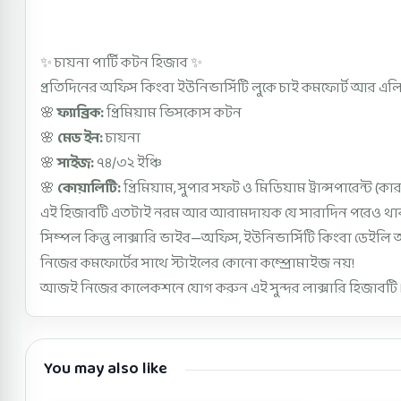
Description
✨ চায়না পার্টি কটন হিজাব ✨
প্রতিদিনের অফিস কিংবা ইউনিভার্সিটি লুকে চাই কমফোর্ট আর এল
🌸
ফ্যাব্রিক:
প্রিমিয়াম ভিসকোস কটন
🌸
মেড ইন:
চায়না
🌸
সাইজ:
৭৪/৩২ ইঞ্চি
🌸
কোয়ালিটি:
প্রিমিয়াম, সুপার সফট ও মিডিয়াম ট্রান্সপারেন্ট (
এই হিজাবটি এতটাই নরম আর আরামদায়ক যে সারাদিন পরেও থাকব
সিম্পল কিন্তু লাক্সারি ভাইব—অফিস, ইউনিভার্সিটি কিংবা ডেইলি
নিজের কমফোর্টের সাথে স্টাইলের কোনো কম্প্রোমাইজ নয়!
আজই নিজের কালেকশনে যোগ করুন এই সুন্দর লাক্সারি হিজাবটি 
You may also like