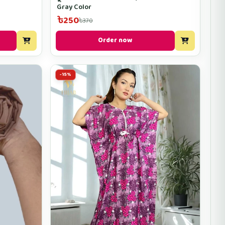
Gray Color
৳250
৳370
Order now
-15%