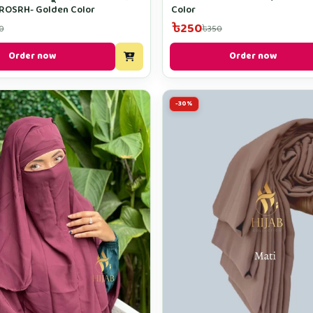
CROSRH- Golden Color
Color
৳250
0
৳350
Order now
Order now
-30%