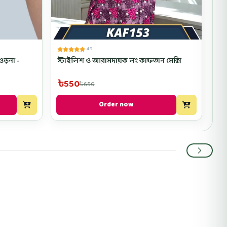
4.9
ওড়না -
স্টাইলিশ ও আরামদায়ক লং কাফতান মেক্সি
৳550
৳650
Order now