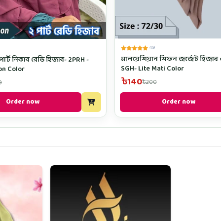
4.9
মালয়েশিয়ান শিফন জর্জেট হিজাব 
জাব- 2PRH -
SGH- Lite Mati Color
on Color
৳140
৳200
0
Order now
Order now