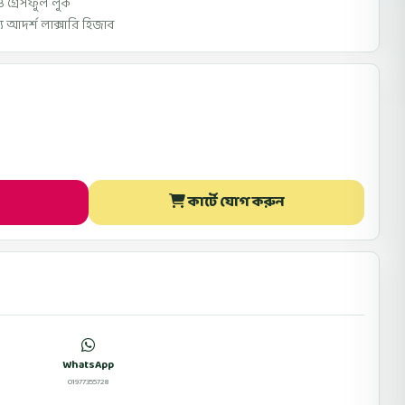
 ও গ্রেসফুল লুক
য আদর্শ লাক্সারি হিজাব
কার্টে যোগ করুন
WhatsApp
ফেসবুকে মেসেজ
01977355728