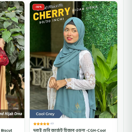
-32%
4.9
 Biscut
দুবাই চেরি জর্জেট হিজাব ওড়না -CGH-Cool